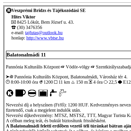
Veszprémi Bridzs és Tájékozódási SE
Hites Viktor
8425 Lókút, Bem József u. 43.
(30) 3476356
e-mail:
tajfutas@outlook.hu
honlap:
http://www.vbtse.hu
Balatonalmádi 11
Pannónia Kulturális Központ
Vödör-völgy
Szentkirályszabadj
Pannónia Kulturális Központ, Balatonalmádi, Városház tér 4.
8:00-10:00 óra
1200
11 km
150 m
4 óra
22,5
E12
Nevezési díj a helyszínen (Ft/fő): 1200 HUF. Kedvezményes nevezési 
fizetendő, csak a megjelent indulók után.
Nevezési díjkedvezmény: MTSZ, MSTSZ, TTT, Magyar Turista Kártya,
A célban meleg teát, és buktát biztosítunk frissítésként.
A Balatonalmádi feletti erdőben vezető téli túránkat bátran ajá