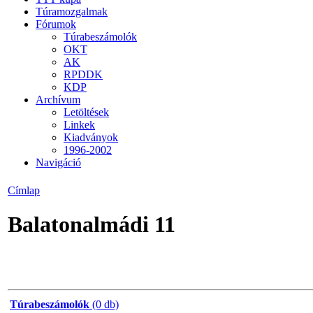
Túramozgalmak
Fórumok
Túrabeszámolók
OKT
AK
RPDDK
KDP
Archívum
Letöltések
Linkek
Kiadványok
1996-2002
Navigáció
Címlap
Balatonalmádi 11
Túrabeszámolók
(0 db)