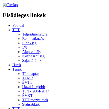
Elsődleges linkek
Főoldal
TTT
Teljesítménytúra...
Bemutatkozás
Elnökség
1%
Alapszabály
Közhasznúság
Saját túráink
Hírek
Túrák
Túranaptár
TTMR
ÉVTT
Hazai Legjobb
Túrák 2004-2017
ÉVKTT
TTT mozgalmak
Statisztikák
TTT kupa