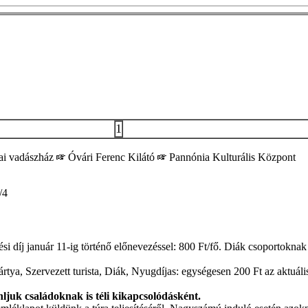
1
ai vadászház
Óvári Ferenc Kilátó
Pannónia Kulturális Központ
/4
díj január 11-ig történő előnevezéssel: 800 Ft/fő. Diák csoportoknak 1
 Szervezett turista, Diák, Nyugdíjas: egységesen 200 Ft az aktuális 
nljuk családoknak is téli kikapcsolódásként.