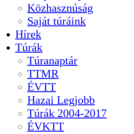
Közhasznúság
Saját túráink
Hírek
Túrák
Túranaptár
TTMR
ÉVTT
Hazai Legjobb
Túrák 2004-2017
ÉVKTT