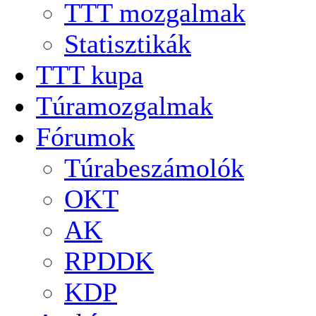
TTT mozgalmak
Statisztikák
TTT kupa
Túramozgalmak
Fórumok
Túrabeszámolók
OKT
AK
RPDDK
KDP