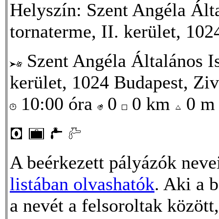
Helyszín: Szent Angéla Ált
tornaterme, II. kerület, 102
Szent Angéla Általános I
kerület, 1024 Budapest, Ziv
10:00 óra
0
0 km
0 
A beérkezett pályázók nevei
listában olvashatók
. Aki a 
a nevét a felsoroltak között