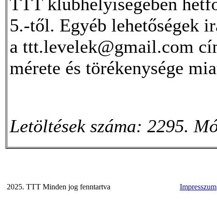
TTT klubhelyiségében hétfő
5.-től. Egyéb lehetőségek i
a ttt.levelek@gmail.com cí
mérete és törékenysége mi
Letöltések száma: 2295. Mó
2025. TTT Minden jog fenntartva
Impresszum