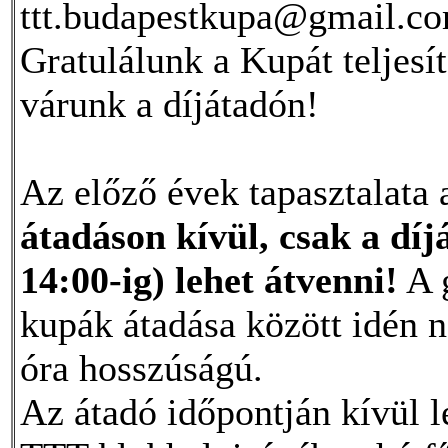
ttt.budapestkupa@gmail.c
Gratulálunk a Kupát teljesí
várunk a díjátadón!
Az előző évek tapasztalata 
átadáson kívül, csak a díj
14:00-ig) lehet átvenni!
A g
kupák átadása között idén n
óra hosszúságú.
Az átadó időpontján kívül l