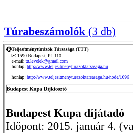
Túrabeszámolók
(3 db)
Teljesítménytúrázók Társasága (TTT)
1590 Budapest, Pf. 110.
e-mail:
ttt.levelek@gmail.com
honlap:
http://www.teljesitmenyturazoktarsasaga.hu
honlap:
http://www.teljesitmenyturazoktarsasaga.hu/node/1096
Budapest Kupa Díjkiosztó
Budapest Kupa díjátadó
Időpont: 2015. január 4. (v