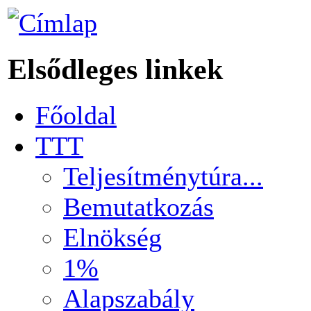
Elsődleges linkek
Főoldal
TTT
Teljesítménytúra...
Bemutatkozás
Elnökség
1%
Alapszabály