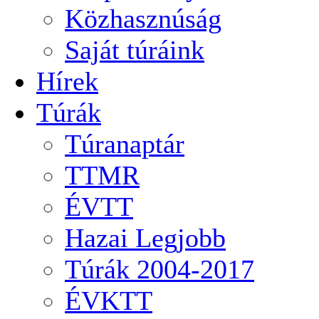
Közhasznúság
Saját túráink
Hírek
Túrák
Túranaptár
TTMR
ÉVTT
Hazai Legjobb
Túrák 2004-2017
ÉVKTT