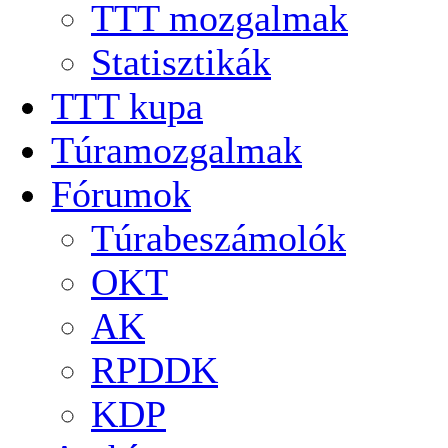
TTT mozgalmak
Statisztikák
TTT kupa
Túramozgalmak
Fórumok
Túrabeszámolók
OKT
AK
RPDDK
KDP