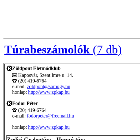
Túrabeszámolók
(7 db)
Zöldpont Életmódklub
Kaposvár, Szent Imre u. 14.
(20) 419-6764
e-mail:
zoldpont@somogy.hu
honlap:
http://www.zpkap.hu
Fodor Péter
(20) 419-6764
e-mail:
fodorpeter@freemail.hu
honlap:
http://www.zpkap.hu
Zselici Gyalogtúra - Hosszú túra