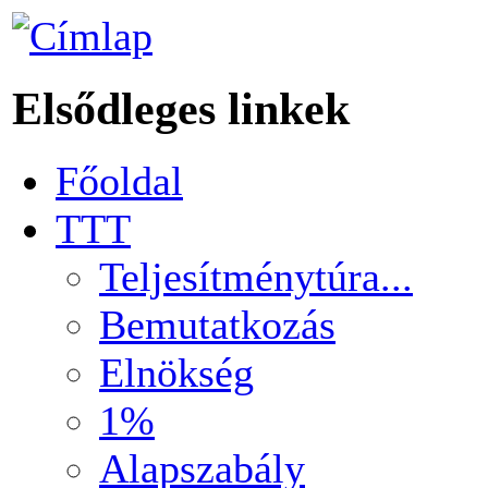
Elsődleges linkek
Főoldal
TTT
Teljesítménytúra...
Bemutatkozás
Elnökség
1%
Alapszabály