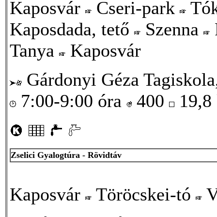
Kaposvár
Cseri-park
Tók
Kaposdada, tető
Szenna
Tanya
Kaposvár
Gárdonyi Géza Tagiskola,
7:00-9:00 óra
400
19,8
Zselici Gyalogtúra - Rövidtáv
Kaposvár
Töröcskei-tó
V