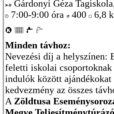
Gárdonyi Géza Tagiskola,
7:00-9:00 óra
400
6,8 
Minden távhoz:
Nevezési díj a helyszínen: 
feletti iskolai csoportokna
indulók között ajándékokat 
kedvezmény az összes távho
A
Zöldtusa Eseménysoroz
Megye Teljesítménytúrázó