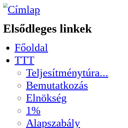
Elsődleges linkek
Főoldal
TTT
Teljesítménytúra...
Bemutatkozás
Elnökség
1%
Alapszabály