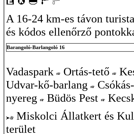
A 16-24 km-es távon turist
és kódos ellenőrző pontokka
Barangoló-Barlangoló 16
Vadaspark
Ortás-tető
Kes
Udvar-kő-barlang
Csókás-
nyereg
Büdös Pest
Kecs
Miskolci Állatkert és Kul
terület