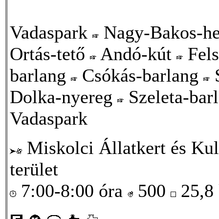
Vadaspark
Nagy-Bakos-h
Ortás-tető
Andó-kút
Fels
barlang
Csókás-barlang
S
Dolka-nyereg
Szeleta-bar
Vadaspark
Miskolci Állatkert és Kul
terület
7:00-8:00 óra
500
25,8