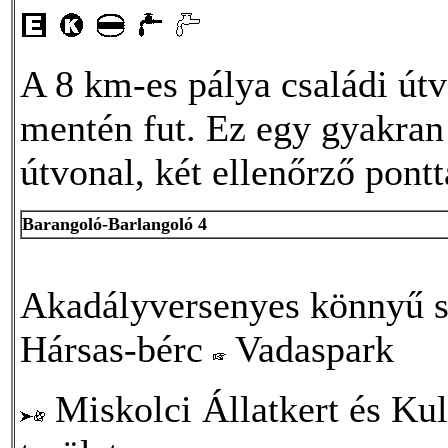
A 8 km-es pálya családi út
mentén fut. Ez egy gyakran 
útvonal, két ellenőrző pontt
Barangoló-Barlangoló 4
Akadályversenyes könnyű s
Hársas-bérc
Vadaspark
Miskolci Állatkert és Kul