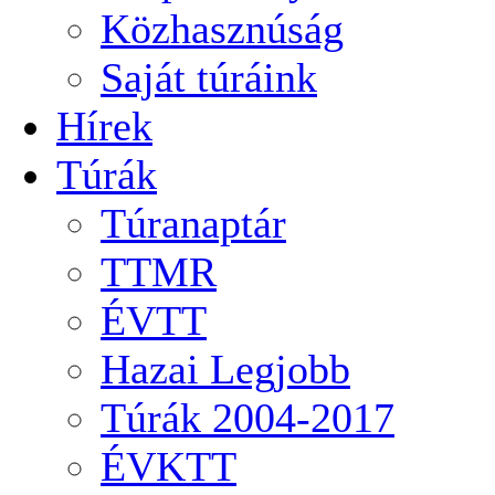
Közhasznúság
Saját túráink
Hírek
Túrák
Túranaptár
TTMR
ÉVTT
Hazai Legjobb
Túrák 2004-2017
ÉVKTT