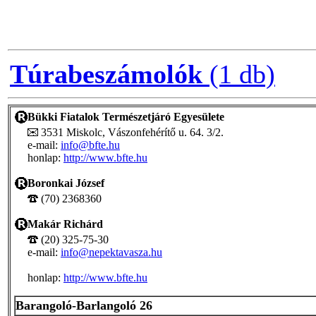
Túrabeszámolók
(1 db)
Bükki Fiatalok Természetjáró Egyesülete
3531 Miskolc, Vászonfehérítő u. 64. 3/2.
e-mail:
info@bfte.hu
honlap:
http://www.bfte.hu
Boronkai József
(70) 2368360
Makár Richárd
(20) 325-75-30
e-mail:
info@nepektavasza.hu
honlap:
http://www.bfte.hu
Barangoló-Barlangoló 26