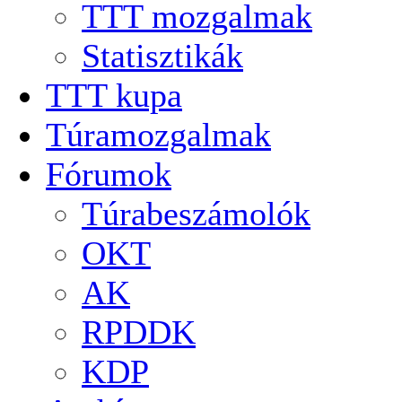
TTT mozgalmak
Statisztikák
TTT kupa
Túramozgalmak
Fórumok
Túrabeszámolók
OKT
AK
RPDDK
KDP