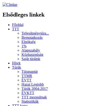
Elsődleges linkek
Főoldal
TTT
Teljesítménytúra...
Bemutatkozás
Elnökség
1%
Alapszabály
Közhasznúság
Saját túráink
Hírek
Túrák
Túranaptár
TTMR
ÉVTT
Hazai Legjobb
Túrák 2004-2017
ÉVKTT
TTT mozgalmak
Statisztikák
TTT kupa