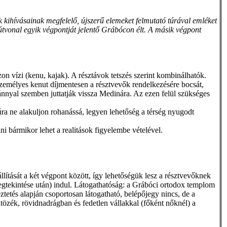
kihívásainak megfelelő, újszerű elemeket felmutató túrával emléket
 útvonal egyik végpontját jelentő Grábócon élt. A másik végpont
on vízi (kenu, kajak). A résztávok tetszés szerint kombinálhatók.
4 személyes kenut díjmentesen a résztvevők rendelkezésére bocsát,
iránnyal szemben juttatják vissza Medinára. Az ezen felül szükséges
túra ne alakuljon rohanássá, legyen lehetőség a térség nyugodt
ni bármikor lehet a realitások figyelembe vételével.
ítását a két végpont között, így lehetőségük lesz a résztvevőknek
egtekintése után) indul. Látogathatóság: a Grábóci ortodox templom
ztetés alapján csoportosan látogatható, belépőjegy nincs, de a
ltözék, rövidnadrágban és fedetlen vállakkal (főként nőknél) a