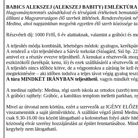
BABICS ALEKSZEJ (ALEKSZEJ BABITY) EMLÉKTÚRA 
Hagyományteremtés szándékával és térségünk értékeinek bemutatásár
állítani a Magyarországon élő szerbek ittlétének. Rendezvényünk név
Medina, ahol napjainkban megyénk egyetlen élő szerb közössége talá
Részvételi díj: 1000 Ft/fő, 6 év alattiaknak, valamint a grábóci és 
A teljesítés módja kombinált, lehetséges módok: gyalogos, kerékpáros
A rendező a vízi teljesítéshez a Sárvíz torkolat (Sióagárd, Sió bp. 
amivel ez a résztáv evezve teljesíthető. A kenukat a résztvevők mozg
eszközökről (kerékpár, kenu, ló) és ezek szállításáról a résztvevő
A teljesítés nincs időhöz kötve, de a végpontokra a zárásig be kell 
megtekintésére – aki időben indulva a teljes távot végig gyalog tesz
A túra MINDKÉT IRÁNYBAN teljesíthető
, vagyis mindkét végp
A medinai rajthely: Medina, régi szerb iskola az ortodox (szerb) te
A grábóci rajthely: Grábóc, a katolikus templom melletti parkban, ny
Mivel az útvonal nem körtúra, ezért a szervezők az IGÉNY ELŐZETES 
visszamenniük a saját járművükhöz. A szállítást végző jármű Mediná
csak 9.30-16.00 óra között látogatható a kolostorban folyó aktív hit
közösség elvár szerény hozzájárulást az épület fenntartásához. Mindk
kegyhely nem látogatható.