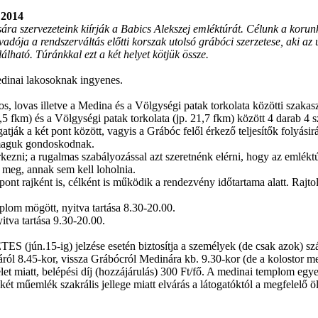
2014
a szervezeteink kiírják a Babics Alekszej emléktúrát. Célunk a korunk 
adója a rendszerváltás előtti korszak utolsó grábóci szerzetese, aki az
lható. Túránkkal ezt a két helyet kötjük össze.
medinai lakosoknak ingyenes.
, lovas illetve a Medina és a Völgységi patak torkolata közötti szakasz
22,5 fkm) és a Völgységi patak torkolata (jp. 21,7 fkm) között 4 darab 
atják a két pont között, vagyis a Grábóc felől érkező teljesítők folyás
k maguk gondoskodnak.
érkezni; a rugalmas szabályozással azt szeretnénk elérni, hogy az emlék
i meg, annak sem kell loholnia.
ont rajként is, célként is működik a rendezvény időtartama alatt. Rajtol
mplom mögött, nyitva tartása 8.30-20.00.
itva tartása 9.30-20.00.
(jún.15-ig) jelzése esetén biztosítja a személyek (de csak azok) száll
ról 8.45-kor, vissza Grábócról Medinára kb. 9.30-kor (de a kolostor m
élet miatt, belépési díj (hozzájárulás) 300 Ft/fő. A medinai templom egye
ét műemlék szakrális jellege miatt elvárás a látogatóktól a megfelelő ö