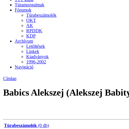
Túramozgalmak
Fórumok
Túrabeszámolók
OKT
AK
RPDDK
KDP
Archívum
Letöltések
Linkek
Kiadványok
1996-2002
Navigáció
Címlap
Babics Alekszej (Alekszej Babit
Túrabeszámolók
(0 db)