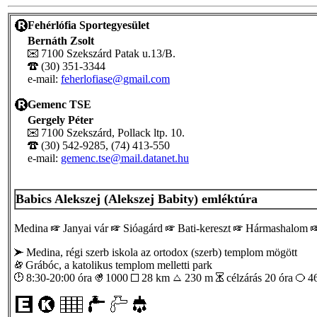
Fehérlófia Sportegyesület
Bernáth Zsolt
7100 Szekszárd Patak u.13/B.
(30) 351-3344
e-mail:
feherlofiase@gmail.com
Gemenc TSE
Gergely Péter
7100 Szekszárd, Pollack ltp. 10.
(30) 542-9285, (74) 413-550
e-mail:
gemenc.tse@mail.datanet.hu
Babics Alekszej (Alekszej Babity) emléktúra
Medina
Janyai vár
Sióagárd
Bati-kereszt
Hármashalom
Medina, régi szerb iskola az ortodox (szerb) templom mögött
Grábóc, a katolikus templom melletti park
8:30-20:00 óra
1000
28 km
230 m
célzárás 20 óra
4