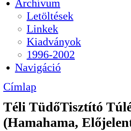
Archívum
Letöltések
Linkek
Kiadványok
1996-2002
Navigáció
Címlap
Téli TüdőTisztító Túl
(Hamahama, Előjelent