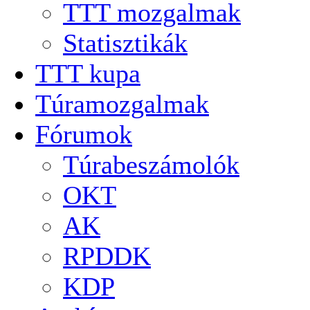
TTT mozgalmak
Statisztikák
TTT kupa
Túramozgalmak
Fórumok
Túrabeszámolók
OKT
AK
RPDDK
KDP