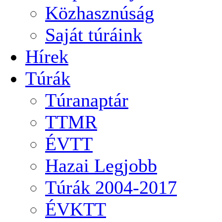
Közhasznúság
Saját túráink
Hírek
Túrák
Túranaptár
TTMR
ÉVTT
Hazai Legjobb
Túrák 2004-2017
ÉVKTT