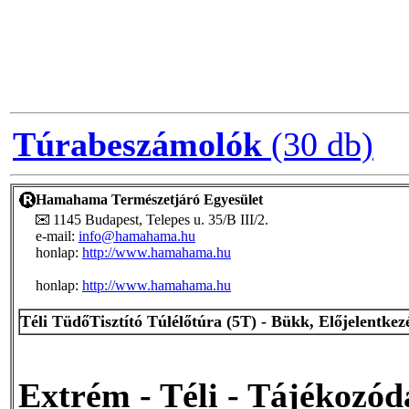
Túrabeszámolók
(30 db)
Hamahama Természetjáró Egyesület
1145 Budapest, Telepes u. 35/B III/2.
e-mail:
info@hamahama.hu
honlap:
http://www.hamahama.hu
honlap:
http://www.hamahama.hu
Téli TüdőTisztító Túlélőtúra (5T) - Bükk, Előjelentkez
Extrém - Téli - Tájékozód