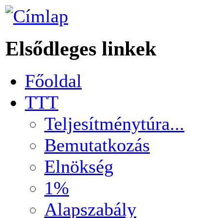
Elsődleges linkek
Főoldal
TTT
Teljesítménytúra...
Bemutatkozás
Elnökség
1%
Alapszabály