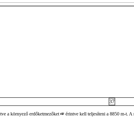
37
letve a környező erdőketmezőket
érintve kell teljesíteni a 8850 m-t. A