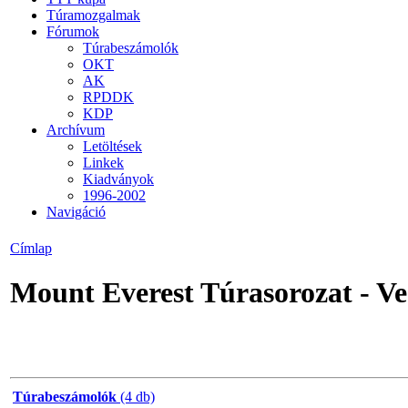
Túramozgalmak
Fórumok
Túrabeszámolók
OKT
AK
RPDDK
KDP
Archívum
Letöltések
Linkek
Kiadványok
1996-2002
Navigáció
Címlap
Mount Everest Túrasorozat - Ve
Túrabeszámolók
(4 db)