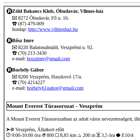
Zöld Bakancs Klub, Óbudavár, Vilmos-ház
8272 Óbudavár, Fő u. 16.
(87) 479-009
honlap:
http://www.vilmoshaz.hu
Bősz Imre
8220 Balatonalmádi, Veszprémi u. 92.
(70) 213-3430
e-mail:
boszimre@gmail.com
Borbély Gábor
8200 Veszprém, Haszkovó 17/a.
(70) 4214227
e-mail:
borbely61gabor@gmail.com
Mount Everest Túrasorozat - Veszprém
A Mount Everest Túrasorozatban az adott város nevezetességeit, il
Veszprém, Állatkert előtt
9:00-10:00 óra
800
8,85 km
200 m
3,5 óra
E10/4