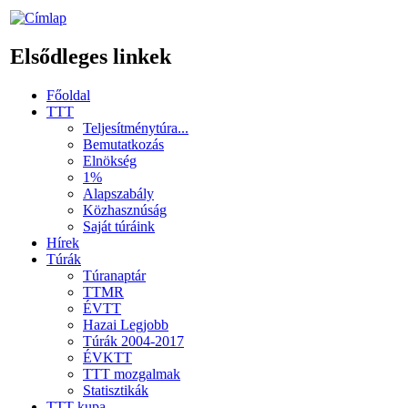
Elsődleges linkek
Főoldal
TTT
Teljesítménytúra...
Bemutatkozás
Elnökség
1%
Alapszabály
Közhasznúság
Saját túráink
Hírek
Túrák
Túranaptár
TTMR
ÉVTT
Hazai Legjobb
Túrák 2004-2017
ÉVKTT
TTT mozgalmak
Statisztikák
TTT kupa