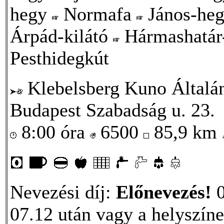
hegy
Normafa
János-he
Árpád-kilátó
Hármashatár
Pesthidegkút
Klebelsberg Kuno Általá
Budapest Szabadság u. 23.
8:00 óra
6500
85,9 km
Nevezési díj:
Előnevezés!
0
07.12 után vagy a helyszíne