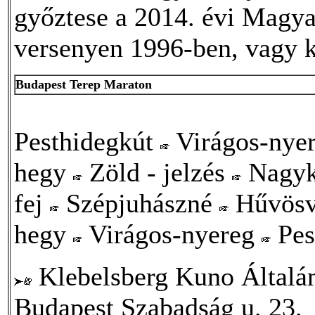
győztese a 2014. évi Magya
versenyen 1996-ben, vagy k
Budapest Terep Maraton
Pesthidegkút
Virágos-nye
hegy
Zöld - jelzés
Nagyk
fej
Szépjuhászné
Hűvös
hegy
Virágos-nyereg
Pes
Klebelsberg Kuno Általá
Budapest Szabadság u. 23.