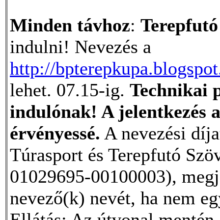
Minden távhoz
:
Terepfutó
indulni! Nevezés a
http://bpterepkupa.blogspo
lehet. 07.15-ig.
Technikai p
indulónak! A jelentkezés a 
érvényessé.
A nevezési díja
Túrasport és Terepfutó Sz
01029695-00100003), megje
nevező(k) nevét, ha nem eg
Ellátás
: Az útvonal mentén 