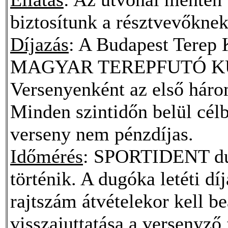
biztosítunk a résztvevőknek
Díjazás
: A Budapest Terep K
MAGYAR TEREPFUTÓ KUPA
Versenyenként az első három
Minden szintidőn belül célb
verseny nem pénzdíjas.
Időmérés
: SPORTIDENT dug
történik. A dugóka letéti dí
rajtszám átvételekor kell 
visszajuttatása a versenyző 