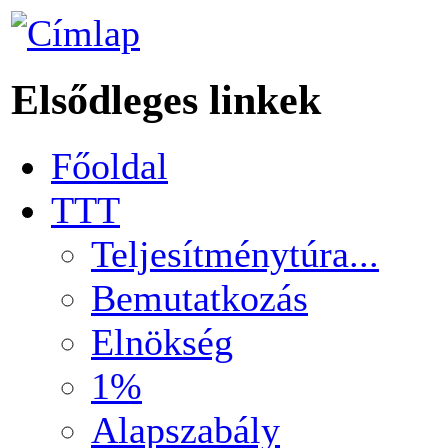
Elsődleges linkek
Főoldal
TTT
Teljesítménytúra...
Bemutatkozás
Elnökség
1%
Alapszabály