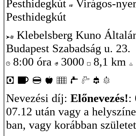
Pesthidegkút
Virágos-nye
Pesthidegkút
Klebelsberg Kuno Általá
Budapest Szabadság u. 23.
8:00 óra
3000
8,1 km
Nevezési díj:
Előnevezés!
:
07.12 után vagy a helyszíne
ban, vagy korábban születet