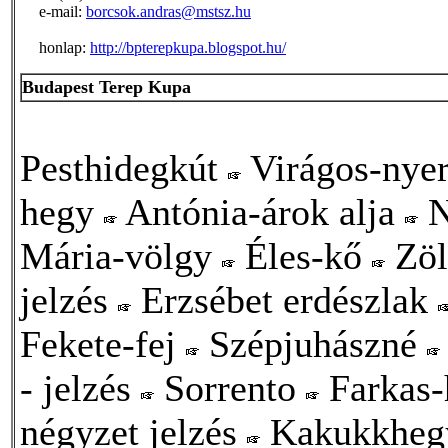
e-mail:
borcsok.andras@mstsz.hu
honlap:
http://bpterepkupa.blogspot.hu/
Budapest Terep Kupa
Pesthidegkút
Virágos-nye
hegy
Antónia-árok alja
N
Mária-völgy
Éles-kő
Zöl
jelzés
Erzsébet erdészlak
Fekete-fej
Szépjuhászné
- jelzés
Sorrento
Farkas
négyzet jelzés
Kakukkheg