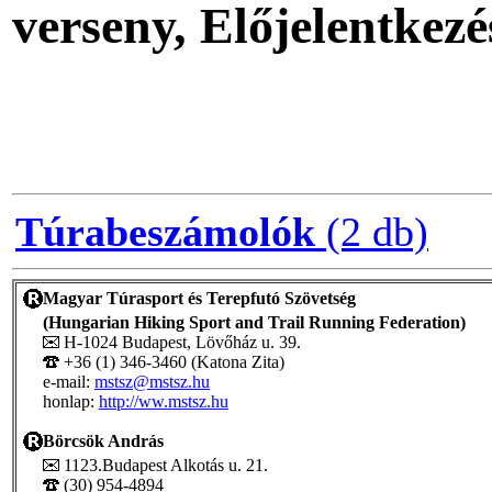
verseny, Előjelentkezé
Túrabeszámolók
(2 db)
Magyar Túrasport és Terepfutó Szövetség
(Hungarian Hiking Sport and Trail Running Federation)
H-1024 Budapest, Lövőház u. 39.
+36 (1) 346-3460 (Katona Zita)
e-mail:
mstsz@mstsz.hu
honlap:
http://ww.mstsz.hu
Börcsök András
1123.Budapest Alkotás u. 21.
(30) 954-4894