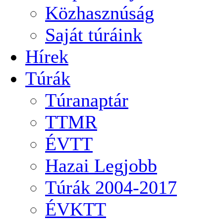
Közhasznúság
Saját túráink
Hírek
Túrák
Túranaptár
TTMR
ÉVTT
Hazai Legjobb
Túrák 2004-2017
ÉVKTT