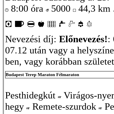
8:00 óra
5000
44,3 km
Nevezési díj:
Előnevezés!
:
07.12 után vagy a helyszíne
ben, vagy korábban születet
Budapest Terep Maraton Félmaraton
Pesthidegkút
Virágos-nye
hegy
Remete-szurdok
Pe