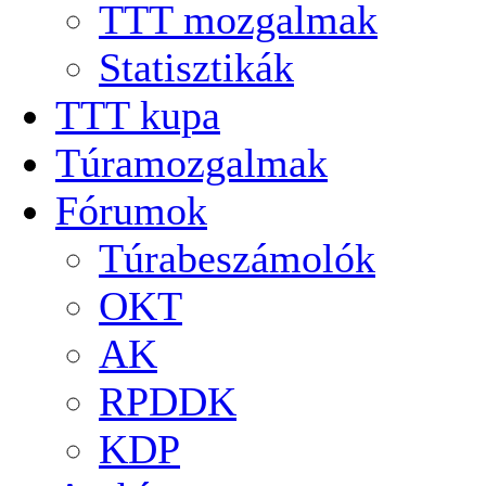
TTT mozgalmak
Statisztikák
TTT kupa
Túramozgalmak
Fórumok
Túrabeszámolók
OKT
AK
RPDDK
KDP