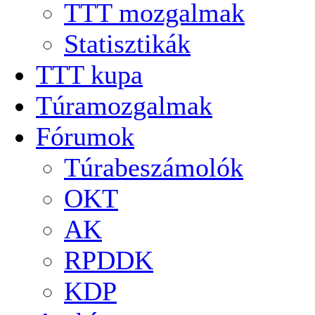
TTT mozgalmak
Statisztikák
TTT kupa
Túramozgalmak
Fórumok
Túrabeszámolók
OKT
AK
RPDDK
KDP