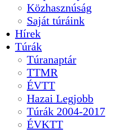
Közhasznúság
Saját túráink
Hírek
Túrák
Túranaptár
TTMR
ÉVTT
Hazai Legjobb
Túrák 2004-2017
ÉVKTT