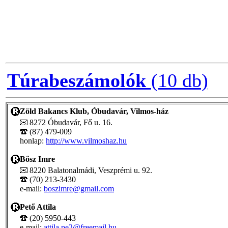
Túrabeszámolók
(10 db)
Zöld Bakancs Klub, Óbudavár, Vilmos-ház
8272 Óbudavár, Fő u. 16.
(87) 479-009
honlap:
http://www.vilmoshaz.hu
Bősz Imre
8220 Balatonalmádi, Veszprémi u. 92.
(70) 213-3430
e-mail:
boszimre@gmail.com
Pető Attila
(20) 5950-443
e-mail:
attila.pe2@freemail.hu