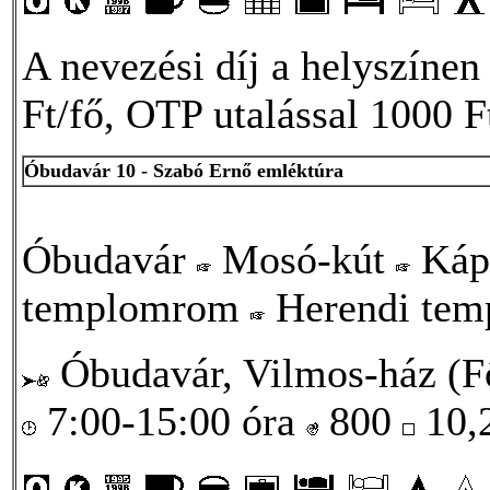
A nevezési díj a helyszínen
Ft/fő, OTP utalással 1000 Ft
Óbudavár 10 - Szabó Ernő emléktúra
Óbudavár
Mosó-kút
Kápo
templomrom
Herendi te
Óbudavár, Vilmos-ház (Fő
7:00-15:00 óra
800
10,