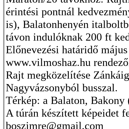
érintési pontnál kedvezmén
is), Balatonhenyén italboltb
távon indulóknak 200 ft ke
Előnevezési határidő május
www.vilmoshaz.hu rendezői
Rajt megközelítése Zánkáig 
Nagyvázsonyból busszal.
Térkép: a Balaton, Bakony (d
A túrán készített képeidet 
boszimre@gmail.com