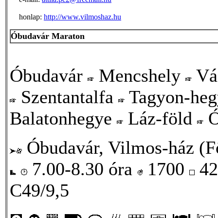
honlap:
http://www.vilmoshaz.hu
Óbudavár Maraton
Óbudavár
Mencshely
Vá
Szentantalfa
Tagyon-he
Balatonhegye
Láz-föld
Ó
Óbudavár, Vilmos-ház (Fő
7.00-8.30 óra
1700
42
C49/9,5