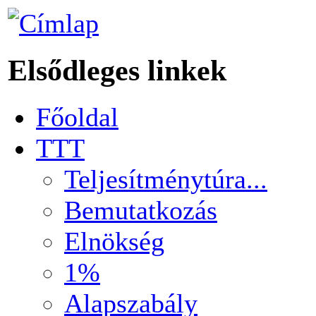
Elsődleges linkek
Főoldal
TTT
Teljesítménytúra...
Bemutatkozás
Elnökség
1%
Alapszabály