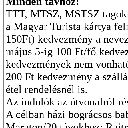
Minden távhoz:
TTT, MTSZ, MSTSZ tagokna
a Magyar Turista kártya fe
150Ft) kedvezmény a nevezé
május 5-ig 100 Ft/fő kedve
kedvezmények nem vonhatók
200 Ft kedvezmény a száll
étel rendelésnél is.
Az indulók az útvonalról rés
A célban házi bográcsos bab
Maraton/20 távokhoz: Rajtn