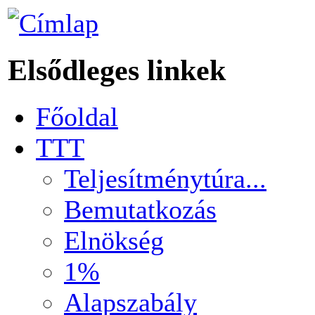
Elsődleges linkek
Főoldal
TTT
Teljesítménytúra...
Bemutatkozás
Elnökség
1%
Alapszabály