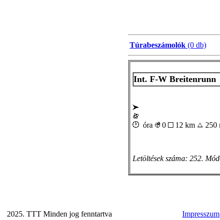
Túrabeszámolók
(0 db)
Int. F-W Breitenrunn
óra
0
12 km
250
Letöltések száma: 252. Mód
2025. TTT Minden jog fenntartva
Impresszum