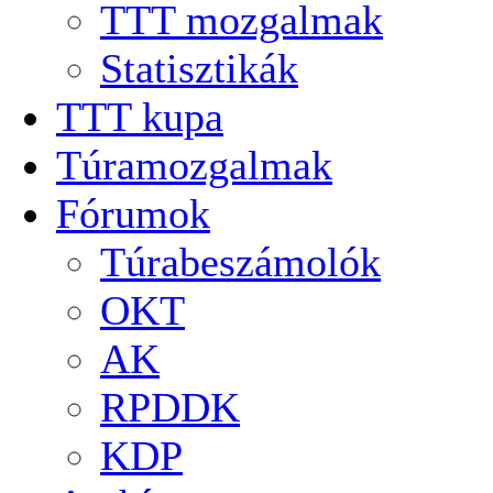
TTT mozgalmak
Statisztikák
TTT kupa
Túramozgalmak
Fórumok
Túrabeszámolók
OKT
AK
RPDDK
KDP