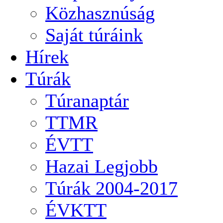
Közhasznúság
Saját túráink
Hírek
Túrák
Túranaptár
TTMR
ÉVTT
Hazai Legjobb
Túrák 2004-2017
ÉVKTT