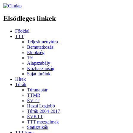
Elsődleges linkek
Főoldal
TTT
Teljesítménytúra...
Bemutatkozás
Elnökség
1%
Alapszabály
Közhasznúság
Saját túráink
Hírek
Túrák
Túranaptár
TTMR
ÉVTT
Hazai Legjobb
Túrák 2004-2017
ÉVKTT
TTT mozgalmak
Statisztikák
TTT kupa