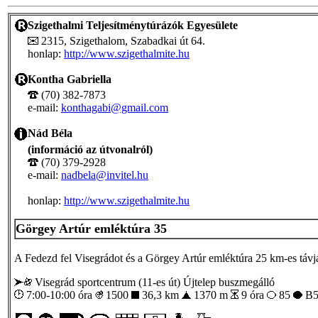
Szigethalmi Teljesítménytúrázók Egyesülete
2315, Szigethalom, Szabadkai út 64.
honlap:
http://www.szigethalmite.hu
Kontha Gabriella
(70) 382-7873
e-mail:
konthagabi@gmail.com
Nád Béla
(információ az útvonalról)
(70) 379-2928
e-mail:
nadbela@invitel.hu
honlap:
http://www.szigethalmite.hu
Görgey Artúr emléktúra 35
A Fedezd fel Visegrádot és a Görgey Artúr emléktúra 25 km-es távjá
Visegrád sportcentrum (11-es út) Újtelep buszmegálló
7:00-10:00 óra
1500
36,3 km
1370 m
9 óra
85
B5