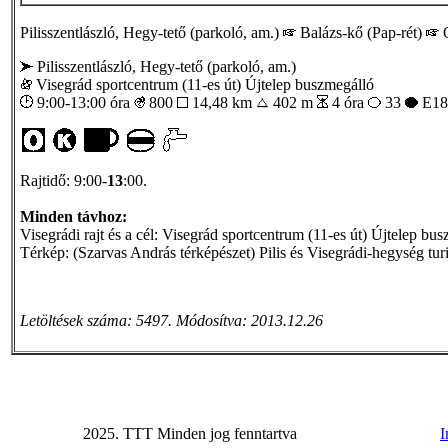
Pilisszentlászló, Hegy-tető (parkoló, am.)
Balázs-kő (Pap-rét)
Pilisszentlászló, Hegy-tető (parkoló, am.)
Visegrád sportcentrum (11-es út) Újtelep buszmegálló
9:00-13:00 óra
800
14,48 km
402 m
4 óra
33
E18
Rajtidő: 9:00-
13
:00.
Minden távhoz:
Visegrádi rajt és a cél: Visegrád sportcentrum (11-es út) Újtelep busz
Térkép: (Szarvas András térképészet) Pilis és Visegrádi-hegység turi
Letöltések száma: 5497. Módosítva: 2013.12.26
2025. TTT Minden jog fenntartva
I