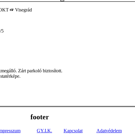
OKT
Visegrád
/5
megálló. Zárt parkoló biztosított.
statérképe.
footer
mpresszum
GY.I.K.
Kapcsolat
Adatvédelem