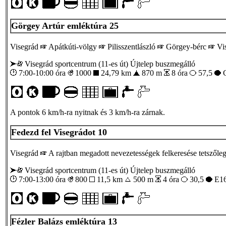
Görgey Artúr emléktúra 25
Visegrád
Apátkúti-völgy
Pilisszentlászló
Görgey-bérc
Vi
Visegrád sportcentrum (11-es út) Újtelep buszmegálló
7:00-10:00 óra
1000
24,79 km
870 m
8 óra
57,5
C
A pontok 6 km/h-ra nyitnak és 3 km/h-ra zárnak.
Fedezd fel Visegrádot 10
Visegrád
A rajtban megadott nevezetességek felkeresése tetszőle
Visegrád sportcentrum (11-es út) Újtelep buszmegálló
7:00-13:00 óra
800
11,5 km
500 m
4 óra
30,5
E16
Fézler Balázs emléktúra 13