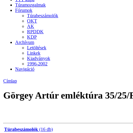
Túramozgalmak
Fórumok
Túrabeszámolók
OKT
AK
RPDDK
KDP
Archívum
Letöltések
Linkek
Kiadványok
1996-2002
Navigáció
Címlap
Görgey Artúr emléktúra 35/25/F
Túrabeszámolók
(16 db)