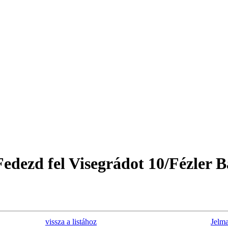
edezd fel Visegrádot 10/Fézler B
vissza a listához
Jelm