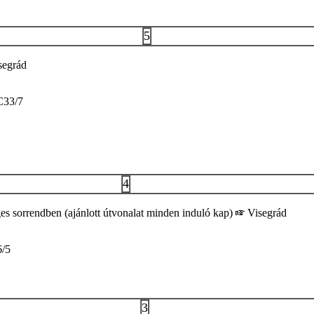
5
segrád
33/7
4
ges sorrendben (ajánlott útvonalat minden induló kap)
Visegrád
/5
3