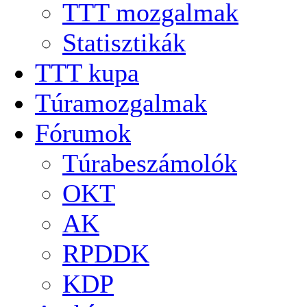
TTT mozgalmak
Statisztikák
TTT kupa
Túramozgalmak
Fórumok
Túrabeszámolók
OKT
AK
RPDDK
KDP