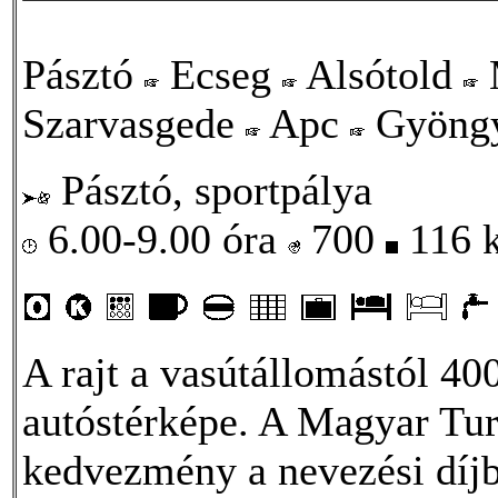
Pásztó
Ecseg
Alsótold
Szarvasgede
Apc
Gyöngy
Pásztó, sportpálya
6.00-9.00 óra
700
116 
A rajt a vasútállomástól 4
autóstérképe. A Magyar Turi
kedvezmény a nevezési díjb