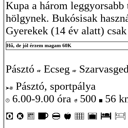
Kupa a három leggyorsabb te
hölgynek. Bukósisak használ
Gyerekek (14 év alatt) csak 
Hű, de jól érzem magam 60K
Pásztó
Ecseg
Szarvasge
Pásztó, sportpálya
6.00-9.00 óra
500
56 