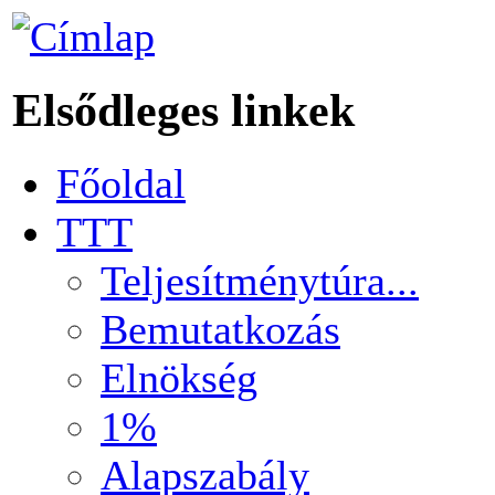
Elsődleges linkek
Főoldal
TTT
Teljesítménytúra...
Bemutatkozás
Elnökség
1%
Alapszabály