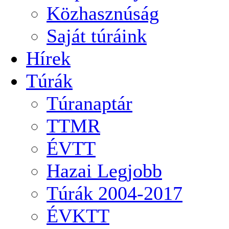
Közhasznúság
Saját túráink
Hírek
Túrák
Túranaptár
TTMR
ÉVTT
Hazai Legjobb
Túrák 2004-2017
ÉVKTT