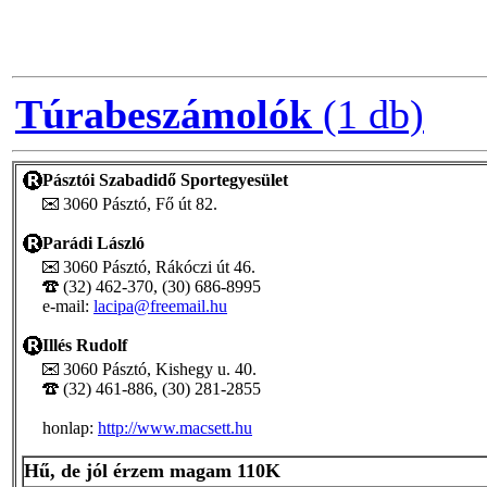
Túrabeszámolók
(1 db)
Pásztói Szabadidő Sportegyesület
3060 Pásztó, Fő út 82.
Parádi László
3060 Pásztó, Rákóczi út 46.
(32) 462-370, (30) 686-8995
e-mail:
lacipa@freemail.hu
Illés Rudolf
3060 Pásztó, Kishegy u. 40.
(32) 461-886, (30) 281-2855
honlap:
http://www.macsett.hu
Hű, de jól érzem magam 110K