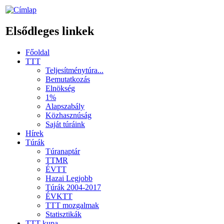
Elsődleges linkek
Főoldal
TTT
Teljesítménytúra...
Bemutatkozás
Elnökség
1%
Alapszabály
Közhasznúság
Saját túráink
Hírek
Túrák
Túranaptár
TTMR
ÉVTT
Hazai Legjobb
Túrák 2004-2017
ÉVKTT
TTT mozgalmak
Statisztikák
TTT kupa