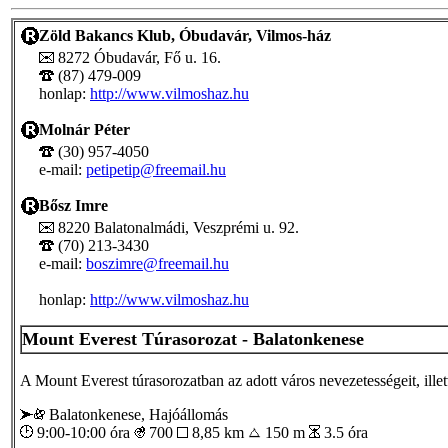
Zöld Bakancs Klub, Óbudavár, Vilmos-ház
8272 Óbudavár, Fő u. 16.
(87) 479-009
honlap:
http://www.vilmoshaz.hu
Molnár Péter
(30) 957-4050
e-mail:
petipetip@freemail.hu
Bősz Imre
8220 Balatonalmádi, Veszprémi u. 92.
(70) 213-3430
e-mail:
boszimre@freemail.hu
honlap:
http://www.vilmoshaz.hu
Mount Everest Túrasorozat - Balatonkenese
A Mount Everest túrasorozatban az adott város nevezetességeit, illet
Balatonkenese, Hajóállomás
9:00-10:00 óra
700
8,85 km
150 m
3.5 óra