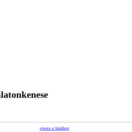
alatonkenese
vissza a listához