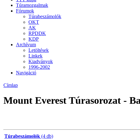
Túramozgalmak
Fórumok
Túrabeszámolók
OKT
AK
RPDDK
KDP
Archívum
Letöltések
Linkek
Kiadványok
1996-2002
Navigáció
Címlap
Mount Everest Túrasorozat - B
Túrabeszámolók
(4 db)