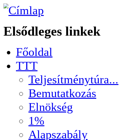
Elsődleges linkek
Főoldal
TTT
Teljesítménytúra...
Bemutatkozás
Elnökség
1%
Alapszabály