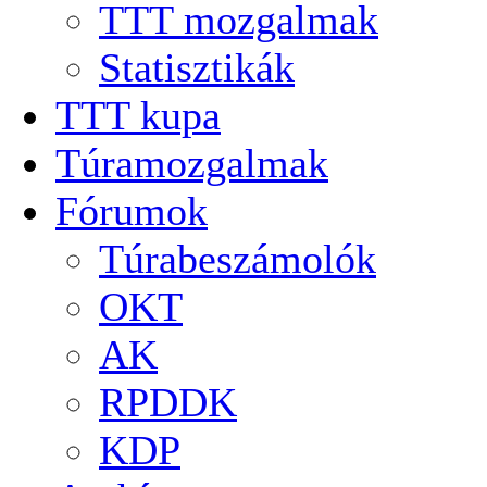
TTT mozgalmak
Statisztikák
TTT kupa
Túramozgalmak
Fórumok
Túrabeszámolók
OKT
AK
RPDDK
KDP