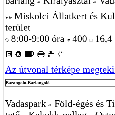
barlang
Királyasztal
Vad
Miskolci Állatkert és Kul
terület
8:00-9:00 óra
400
16,4
Az útvonal térképe megtekin
Barangoló-Barlangoló
Vadaspark
Föld-égés és Ti
tető
Kakukk-pallag
Osto