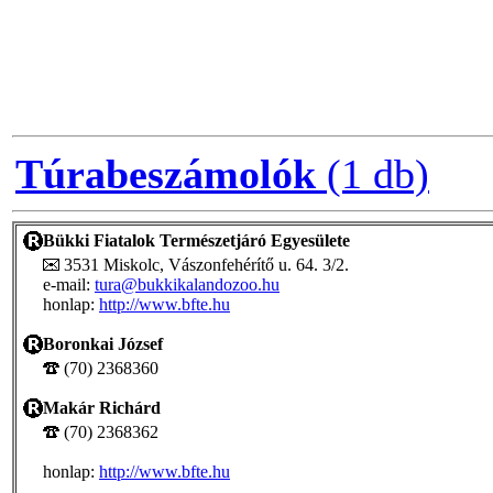
Túrabeszámolók
(1 db)
Bükki Fiatalok Természetjáró Egyesülete
3531 Miskolc, Vászonfehérítő u. 64. 3/2.
e-mail:
tura@bukkikalandozoo.hu
honlap:
http://www.bfte.hu
Boronkai József
(70) 2368360
Makár Richárd
(70) 2368362
honlap:
http://www.bfte.hu