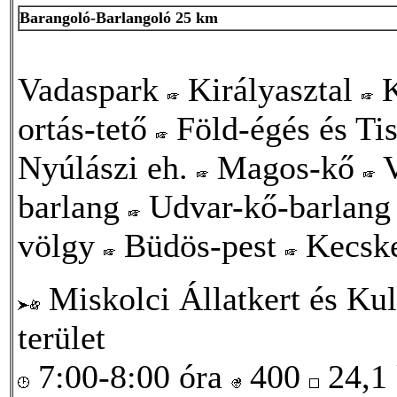
Barangoló-Barlangoló 25 km
Vadaspark
Királyasztal
K
ortás-tető
Föld-égés és Ti
Nyúlászi eh.
Magos-kő
V
barlang
Udvar-kő-barlan
völgy
Büdös-pest
Kecsk
Miskolci Állatkert és Kul
terület
7:00-8:00 óra
400
24,1