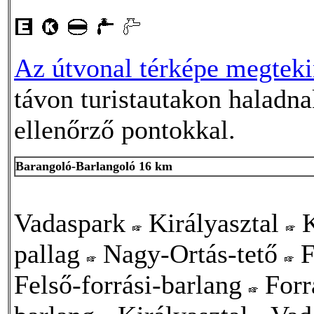
Az útvonal térképe megtekin
távon turistautakon haladna
ellenőrző pontokkal.
Barangoló-Barlangoló 16 km
Vadaspark
Királyasztal
K
pallag
Nagy-Ortás-tető
F
Felső-forrási-barlang
Forr