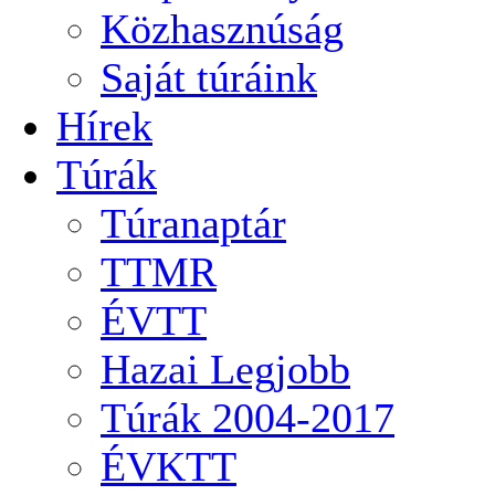
Közhasznúság
Saját túráink
Hírek
Túrák
Túranaptár
TTMR
ÉVTT
Hazai Legjobb
Túrák 2004-2017
ÉVKTT