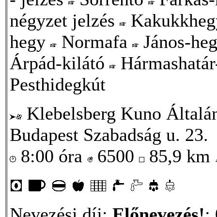
négyzet jelzés
Kakukkheg
hegy
Normafa
János-he
Árpád-kilátó
Hármashatár
Pesthidegkút
Klebelsberg Kuno Általá
Budapest Szabadság u. 23.
8:00 óra
6500
85,9 km
Nevezési díj:
Előnevezés!
: