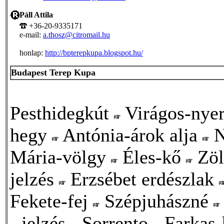
Páll Attila
+36-20-9335171
e-mail:
a.thosz@citromail.hu
honlap:
http://bpterepkupa.blogspot.hu/
Budapest Terep Kupa
Pesthidegkút
Virágos-nye
hegy
Antónia-árok alja
N
Mária-völgy
Éles-kő
Zöl
jelzés
Erzsébet erdészlak
Fekete-fej
Szépjuhászné
- jelzés
Sorrento
Farkas