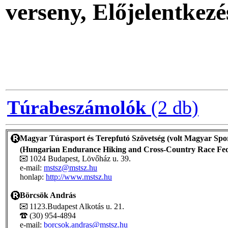
verseny, Előjelentkezé
Túrabeszámolók
(2 db)
Magyar Túrasport és Terepfutó Szövetség (volt Magyar Spor
(Hungarian Endurance Hiking and Cross-Country Race Fed
1024 Budapest, Lövőház u. 39.
e-mail:
mstsz@mstsz.hu
honlap:
http://www.mstsz.hu
Börcsök András
1123.Budapest Alkotás u. 21.
(30) 954-4894
e-mail:
borcsok.andras@mstsz.hu