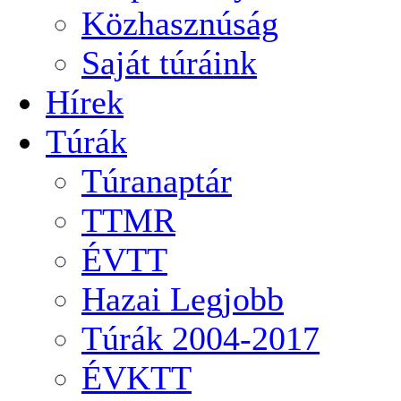
Közhasznúság
Saját túráink
Hírek
Túrák
Túranaptár
TTMR
ÉVTT
Hazai Legjobb
Túrák 2004-2017
ÉVKTT