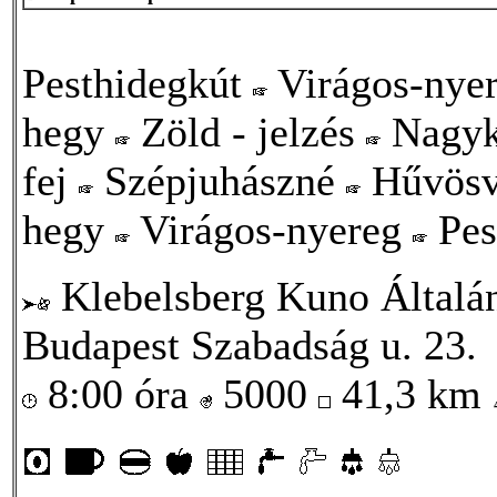
Pesthidegkút
Virágos-nye
hegy
Zöld - jelzés
Nagyk
fej
Szépjuhászné
Hűvös
hegy
Virágos-nyereg
Pes
Klebelsberg Kuno Általá
Budapest Szabadság u. 23.
8:00 óra
5000
41,3 km