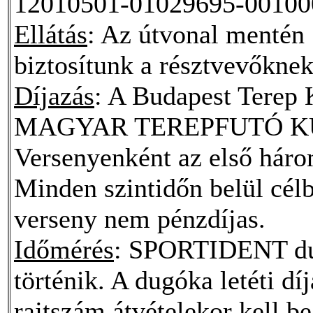
12010501-01029695-00100
Ellátás
: Az útvonal mentén 
biztosítunk a résztvevőknek
Díjazás
: A Budapest Terep K
MAGYAR TEREPFUTÓ KUPA
Versenyenként az első három
Minden szintidőn belül célb
verseny nem pénzdíjas.
Időmérés
: SPORTIDENT dug
történik. A dugóka letéti dí
rajtszám átvételekor kell 