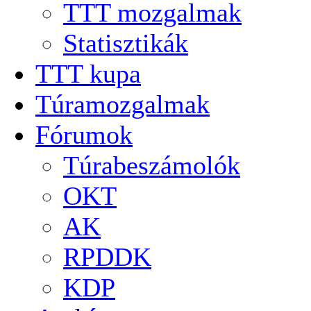
TTT mozgalmak
Statisztikák
TTT kupa
Túramozgalmak
Fórumok
Túrabeszámolók
OKT
AK
RPDDK
KDP