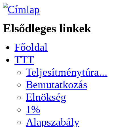
Elsődleges linkek
Főoldal
TTT
Teljesítménytúra...
Bemutatkozás
Elnökség
1%
Alapszabály