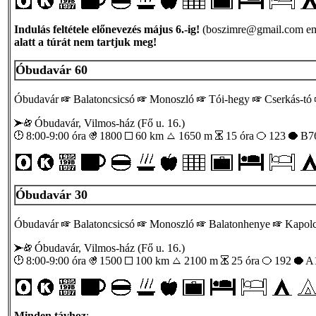
Indulás feltétele előnevezés május 6.-ig!
(boszimre@gmail.com email
alatt a túrát nem tartjuk meg!
Óbudavár 60
Óbudavár
Balatoncsicsó
Monoszló
Tói-hegy
Cserkás-tó
Óbudavár, Vilmos-ház (Fő u. 16.)
8:00-9:00 óra
1800
60 km
1650 m
15 óra
123
B76
Óbudavár 30
Óbudavár
Balatoncsicsó
Monoszló
Balatonhenye
Kapol
Óbudavár, Vilmos-ház (Fő u. 16.)
8:00-9:00 óra
1500
100 km
2100 m
25 óra
192
A1
Minden távhoz
: