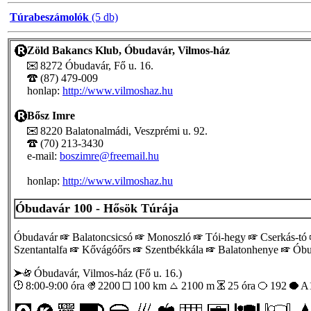
Túrabeszámolók
(5 db)
Zöld Bakancs Klub, Óbudavár, Vilmos-ház
8272 Óbudavár, Fő u. 16.
(87) 479-009
honlap:
http://www.vilmoshaz.hu
Bősz Imre
8220 Balatonalmádi, Veszprémi u. 92.
(70) 213-3430
e-mail:
boszimre@freemail.hu
honlap:
http://www.vilmoshaz.hu
Óbudavár 100 - Hősök Túrája
Óbudavár
Balatoncsicsó
Monoszló
Tói-hegy
Cserkás-tó
Szentantalfa
Kővágóőrs
Szentbékkála
Balatonhenye
Óbu
Óbudavár, Vilmos-ház (Fő u. 16.)
8:00-9:00 óra
2200
100 km
2100 m
25 óra
192
A1