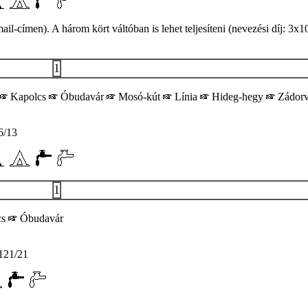
-címen). A három kört váltóban is lehet teljesíteni (nevezési díj: 3x1
1
Kapolcs
Óbudavár
Mosó-kút
Línia
Hideg-hegy
Zádor
/13
1
cs
Óbudavár
21/21