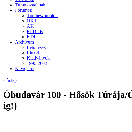
Túramozgalmak
Fórumok
Túrabeszámolók
OKT
AK
RPDDK
KDP
Archívum
Letöltések
Linkek
Kiadványok
1996-2002
Navigáció
Címlap
Óbudavár 100 - Hősök Túrája/
ig!)