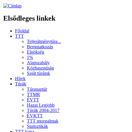
Elsődleges linkek
Főoldal
TTT
Teljesítménytúra...
Bemutatkozás
Elnökség
1%
Alapszabály
Közhasznúság
Saját túráink
Hírek
Túrák
Túranaptár
TTMR
ÉVTT
Hazai Legjobb
Túrák 2004-2017
ÉVKTT
TTT mozgalmak
Statisztikák
TTT kupa