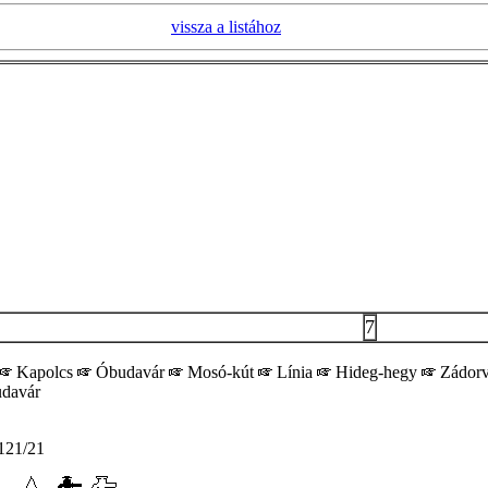
vissza a listához
7
Kapolcs
Óbudavár
Mosó-kút
Línia
Hideg-hegy
Zádor
davár
21/21