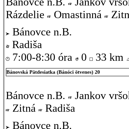
Bánovce n.B.
Jankov vrš
Rázdelie
Omastinná
Zit
Bánovce n.B.
Radiša
7:00-8:30 óra
0
33 km
Bánovská Pätdesiatka (Bánóci ötvenes) 20
Bánovce n.B.
Jankov vrš
Zitná
Radiša
Bánovce n.B.