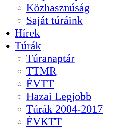
Közhasznúság
Saját túráink
Hírek
Túrák
Túranaptár
TTMR
ÉVTT
Hazai Legjobb
Túrák 2004-2017
ÉVKTT