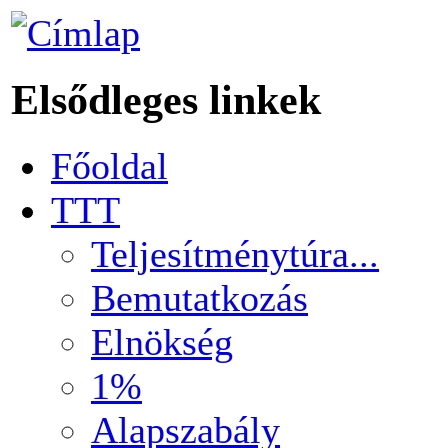
Elsődleges linkek
Főoldal
TTT
Teljesítménytúra...
Bemutatkozás
Elnökség
1%
Alapszabály