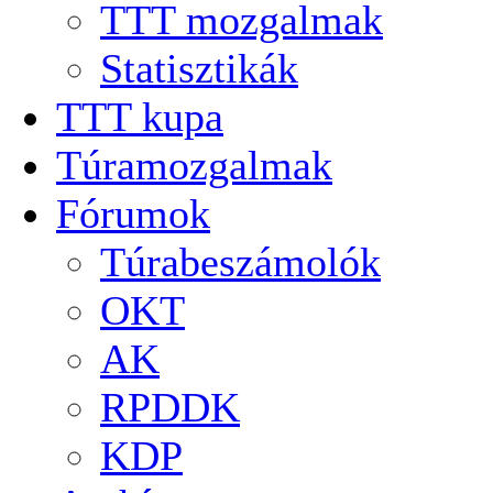
TTT mozgalmak
Statisztikák
TTT kupa
Túramozgalmak
Fórumok
Túrabeszámolók
OKT
AK
RPDDK
KDP