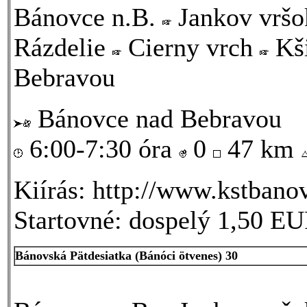
Bánovce n.B.
Jankov vrš
Rázdelie
Cierny vrch
Kš
Bebravou
Bánovce nad Bebravou
6:00-7:30 óra
0
47 km
Kiírás: http://www.kstbano
Startovné: dospelý 1,50 EU
Bánovská Pätdesiatka (Bánóci ötvenes) 30