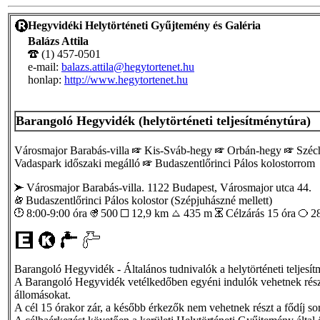
Hegyvidéki Helytörténeti Gyűjtemény és Galéria
Balázs Attila
(1) 457-0501
e-mail:
balazs.attila@hegytortenet.hu
honlap:
http://www.hegytortenet.hu
Barangoló Hegyvidék (helytörténeti teljesítménytúra)
Városmajor Barabás-villa
Kis-Sváb-hegy
Orbán-hegy
Széc
Vadaspark időszaki megálló
Budaszentlőrinci Pálos kolostorrom
Városmajor Barabás-villa. 1122 Budapest, Városmajor utca 44.
Budaszentlőrinci Pálos kolostor (Szépjuhászné mellett)
8:00-9:00 óra
500
12,9 km
435 m
Célzárás 15 óra
2
Barangoló Hegyvidék - Általános tudnivalók a helytörténeti teljesít
A Barangoló Hegyvidék vetélkedőben egyéni indulók vehetnek részt, 
állomásokat.
A cél 15 órakor zár, a később érkezők nem vehetnek részt a fődíj so