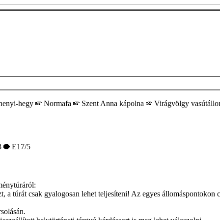
henyi-hegy
Normafa
Szent Anna kápolna
Virágvölgy vasútáll
8
E17/5
ménytúráról:
a túrát csak gyalogosan lehet teljesíteni! Az egyes állomáspontokon c
rsolásán.