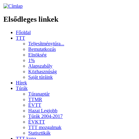
Elsődleges linkek
Főoldal
TTT
Teljesítménytúra...
Bemutatkozás
Elnökség
1%
Alapszabály
Közhasznúság
Saját túráink
Hírek
Túrák
Túranaptár
TTMR
ÉVTT
Hazai Legjobb
Túrák 2004-2017
ÉVKTT
TTT mozgalmak
Statisztikák
TTT kupa