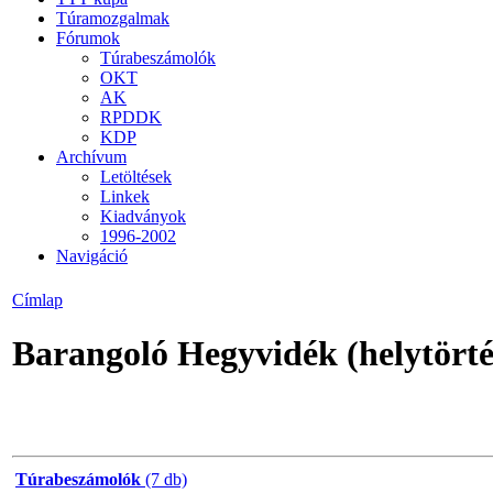
Túramozgalmak
Fórumok
Túrabeszámolók
OKT
AK
RPDDK
KDP
Archívum
Letöltések
Linkek
Kiadványok
1996-2002
Navigáció
Címlap
Barangoló Hegyvidék (helytörté
Túrabeszámolók
(7 db)