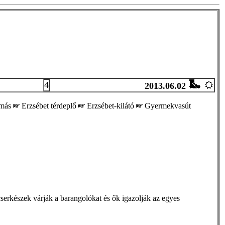
4
2013.06.02
omás
Erzsébet térdeplő
Erzsébet-kilátó
Gyermekvasút
serkészek várják a barangolókat és ők igazolják az egyes