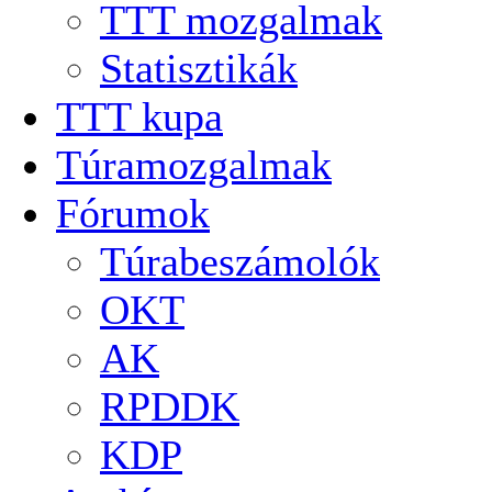
TTT mozgalmak
Statisztikák
TTT kupa
Túramozgalmak
Fórumok
Túrabeszámolók
OKT
AK
RPDDK
KDP