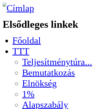
Elsődleges linkek
Főoldal
TTT
Teljesítménytúra...
Bemutatkozás
Elnökség
1%
Alapszabály