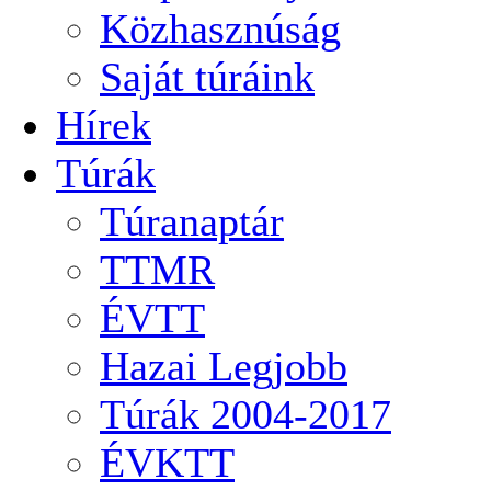
Közhasznúság
Saját túráink
Hírek
Túrák
Túranaptár
TTMR
ÉVTT
Hazai Legjobb
Túrák 2004-2017
ÉVKTT