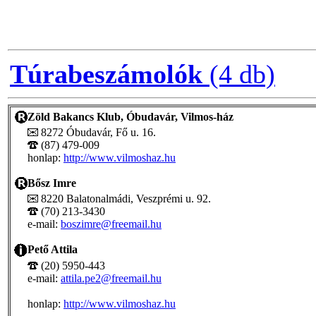
Túrabeszámolók
(4 db)
Zöld Bakancs Klub, Óbudavár, Vilmos-ház
8272 Óbudavár, Fő u. 16.
(87) 479-009
honlap:
http://www.vilmoshaz.hu
Bősz Imre
8220 Balatonalmádi, Veszprémi u. 92.
(70) 213-3430
e-mail:
boszimre@freemail.hu
Pető Attila
(20) 5950-443
e-mail:
attila.pe2@freemail.hu
honlap:
http://www.vilmoshaz.hu