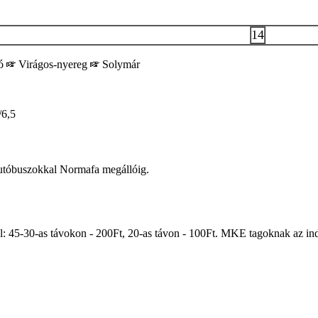
14
tó
Virágos-nyereg
Solymár
6,5
 autóbuszokkal Normafa megállóig.
 45-30-as távokon - 200Ft, 20-as távon - 100Ft. MKE tagoknak az ind