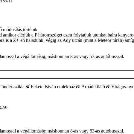
B59/11
ő módosítás történik:
amikor elérjük a P háromszöget ezen folytatjuk utunkat balra kanyarod
ra is a Z+-en haladunk, végig az Ady utcán (mint a Meteor túrán) amíg 
illamossal a végállomásig; máshonnan 8-as vagy 53-as autóbusszal.
ündér-szikla
Fekete István emlékház
Árpád kilátó
Virágos-ny
2/9
illamossal a végállomásig; máshonnan 8-as vagy 53-as autóbusszal.