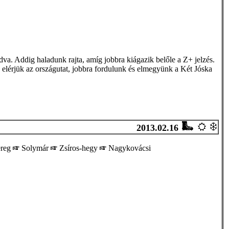
va. Addig haladunk rajta, amíg jobbra kiágazik belőle a Z+ jelzés.
elérjük az országutat, jobbra fordulunk és elmegyünk a Két Jóska
2013.02.16
ereg
Solymár
Zsíros-hegy
Nagykovácsi