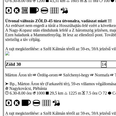
6.30-8.00 óra
1200
43,31 km
1605 m
11 óra
100
Útvonal változás ZÖLD-45 túra útvonalra, vadászat miatt !!!
Az erdészet nem engedi a túrát a Hosszúhajtás-felé ezért a következ
A Nagy-Kopasz után elindulunk lefelé a Z háromszög jelzésen, majd 
Ezen haladunk a Mammutfenyőig. Itt lesz az ellenőrző pont. Tovább
sörözőig a táv céljáig.
A rajt megközelítése: a Széll Kálmán térről az 59-es, 59A jelzésű v
Zöld 30
14
Márton Áron tér
Ördög-orom
Széchenyi-hegy
Normafa
T
Bp., Márton Áron tér (Farkasréti tér), 59-es villamos végállomása
Nagykovácsi, Plébánia
6.30-8.00 óra
1000
29,5 km
1225 m
7.5 óra
72
C4
A rajt megközelítése: a Széll Kálmán térről az 59-es, 59A jelzésű v