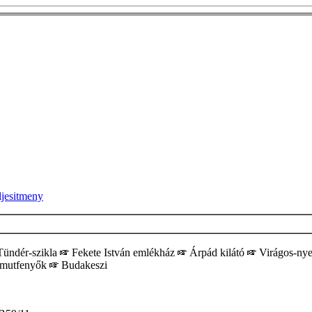
ljesitmeny
ündér-szikla
Fekete István emlékház
Árpád kilátó
Virágos-ny
mutfenyők
Budakeszi