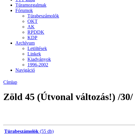
Túramozgalmak
Fórumok
Túrabeszámolók
OKT
AK
RPDDK
KDP
Archívum
Letöltések
Linkek
Kiadványok
1996-2002
Navigáció
Címlap
Zöld 45 (Útvonal változás!) /30/
Túrabeszámolók
(55 db)