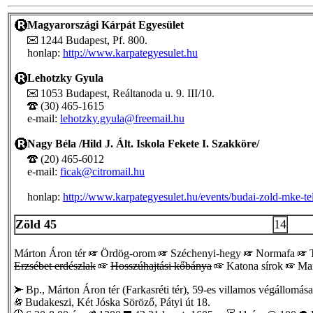
Magyarországi Kárpát Egyesület
1244 Budapest, Pf. 800.
honlap:
http://www.karpategyesulet.hu
Lehotzky Gyula
1053 Budapest, Reáltanoda u. 9. III/10.
(30) 465-1615
e-mail:
lehotzky.gyula@freemail.hu
Nagy Béla /Hild J. Ált. Iskola Fekete I. Szakköre/
(20) 465-6012
e-mail:
ficak@citromail.hu
honlap:
http://www.karpategyesulet.hu/events/budai-zold-mke-te
Zöld 45
14
Márton Áron tér
Ördög-orom
Széchenyi-hegy
Normafa
T
Erzsébet erdészlak
Hosszúhajtási kőbánya
Katona sírok
Ma
Bp., Márton Áron tér (Farkasréti tér), 59-es villamos végállomása
Budakeszi, Két Jóska Söröző, Pátyi út 18.