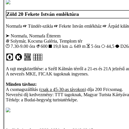
Zöld 20 Fekete István emléktúra
Normafa
Tündér-szikla
Fekete István emlékház
Árpád kilá
Normafa, Normafa Étterem
Solymár, Kocsma Galéria, Templom tér
7.30-9.00 óra
600
19,0 km
649 m
5 óra
44,5
D26/
A rajt megközelítése: a Széll Kálmán térről a 21-es és 21A jelzésű
A nevezés MKE, FICAK tagoknak ingyenes.
Minden távhoz:
A csomagszállítás (
csak a 45-30-as távokon
) díja 200 Ft/csomag.
Nevezési díj kedvezmény: TTT tagoknak, Magyar Turista Kártyával:
Térkép: a Budai-hegység turistatérképe.