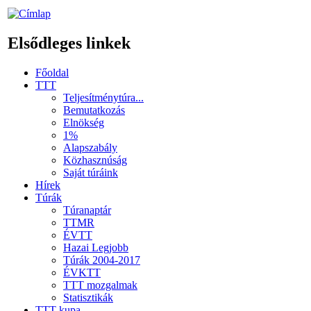
Elsődleges linkek
Főoldal
TTT
Teljesítménytúra...
Bemutatkozás
Elnökség
1%
Alapszabály
Közhasznúság
Saját túráink
Hírek
Túrák
Túranaptár
TTMR
ÉVTT
Hazai Legjobb
Túrák 2004-2017
ÉVKTT
TTT mozgalmak
Statisztikák
TTT kupa