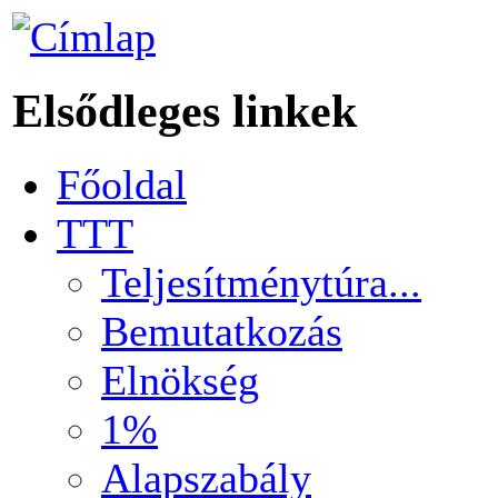
Elsődleges linkek
Főoldal
TTT
Teljesítménytúra...
Bemutatkozás
Elnökség
1%
Alapszabály