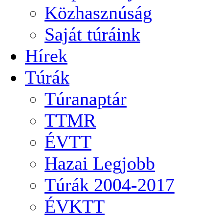
Közhasznúság
Saját túráink
Hírek
Túrák
Túranaptár
TTMR
ÉVTT
Hazai Legjobb
Túrák 2004-2017
ÉVKTT