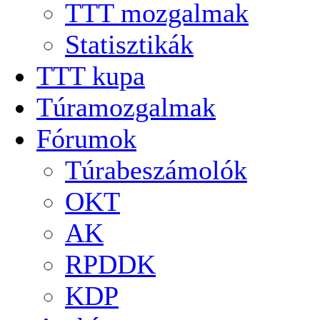
TTT mozgalmak
Statisztikák
TTT kupa
Túramozgalmak
Fórumok
Túrabeszámolók
OKT
AK
RPDDK
KDP