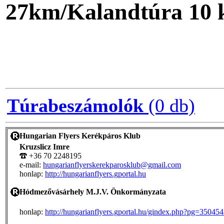
27km/Kalandtúra 10 
Túrabeszámolók
(0 db)
Hungarian Flyers Kerékpáros Klub
Kruzslicz Imre
+36 70 2248195
e-mail:
hungarianflyerskerekparosklub@gmail.com
honlap:
http://hungarianflyers.gportal.hu
Hódmezővásárhely M.J.V. Önkormányzata
honlap:
http://hungarianflyers.gportal.hu/gindex.php?pg=35045