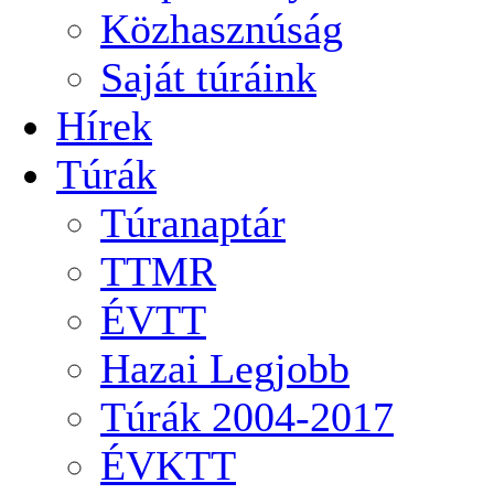
Közhasznúság
Saját túráink
Hírek
Túrák
Túranaptár
TTMR
ÉVTT
Hazai Legjobb
Túrák 2004-2017
ÉVKTT