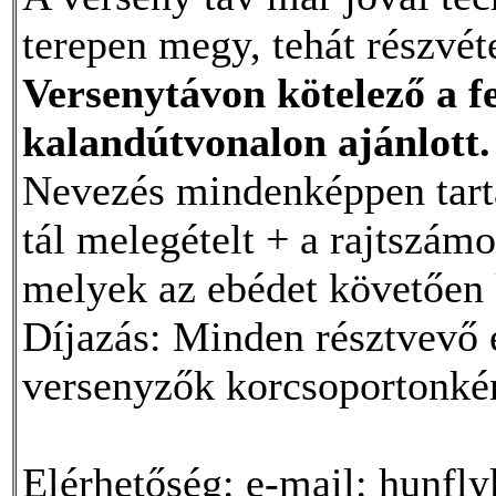
terepen megy, tehát részvé
Versenytávon kötelező a fe
kalandútvonalon ajánlott.
Nevezés mindenképpen tarta
tál melegételt + a rajtszám
melyek az ebédet követően 
Díjazás: Minden résztvevő 
versenyzők korcsoportonkén
Elérhetőség: e-mail: hunf