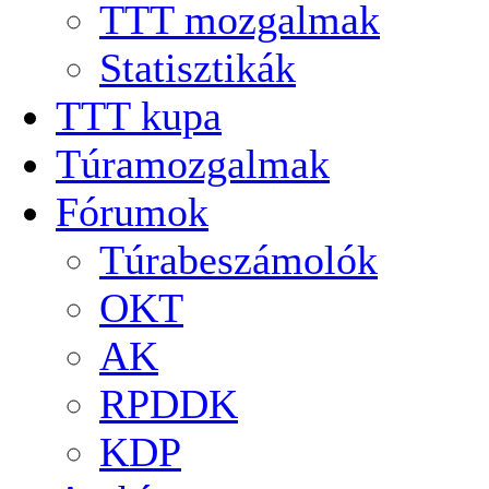
TTT mozgalmak
Statisztikák
TTT kupa
Túramozgalmak
Fórumok
Túrabeszámolók
OKT
AK
RPDDK
KDP