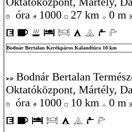
Oktatóközpont, Mártély, Da
óra
1000
27 km
0 m
Bodnár Bertalan Kerékpáros Kalandtúra 10 km
Bodnár Bertalan Termész
Oktatóközpont, Mártély, Da
óra
1000
10 km
0 m