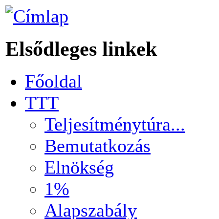
Elsődleges linkek
Főoldal
TTT
Teljesítménytúra...
Bemutatkozás
Elnökség
1%
Alapszabály