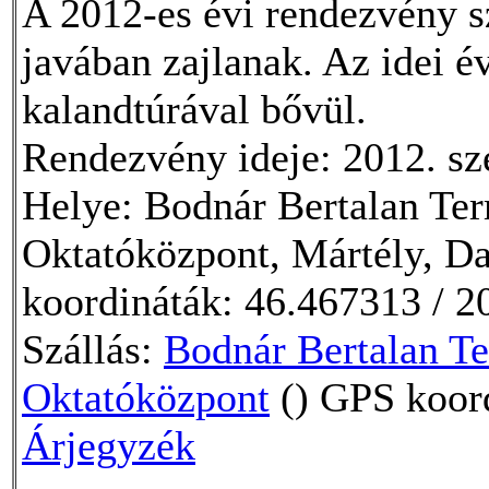
A 2012-es évi rendezvény s
javában zajlanak. Az idei 
kalandtúrával bővül.
Rendezvény ideje: 2012. sz
Helye: Bodnár Bertalan Te
Oktatóközpont, Mártély, Da
koordináták: 46.467313 / 2
Szállás:
Bodnár Bertalan T
Oktatóközpont
() GPS koord
Árjegyzék