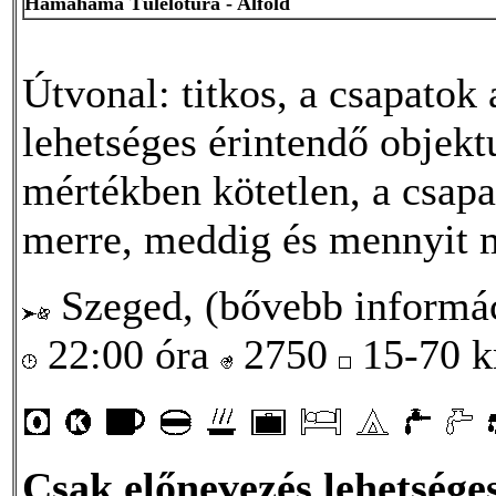
Hamahama Túlélőtúra - Alföld
Útvonal: titkos, a csapatok 
lehetséges érintendő objekt
mértékben kötetlen, a csapa
merre, meddig és mennyit 
Szeged, (bővebb informác
22:00 óra
2750
15-70 
Csak előnevezés lehetséges