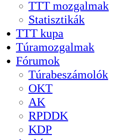
TTT mozgalmak
Statisztikák
TTT kupa
Túramozgalmak
Fórumok
Túrabeszámolók
OKT
AK
RPDDK
KDP