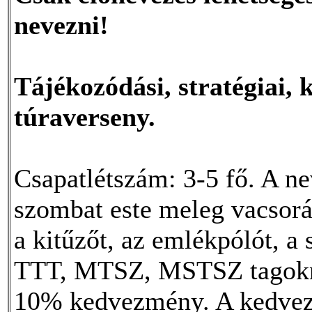
nevezni!
Tájékozódási, stratégiai, 
túraverseny.
Csapatlétszám: 3-5 fő. A nev
szombat este meleg vacsorát
a kitűzőt, az emlékpólót, a 
TTT, MTSZ, MSTSZ tagokna
10% kedvezmény. A kedvez