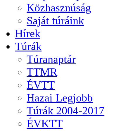
Közhasznúság
Saját túráink
Hírek
Túrák
Túranaptár
TTMR
ÉVTT
Hazai Legjobb
Túrák 2004-2017
ÉVKTT