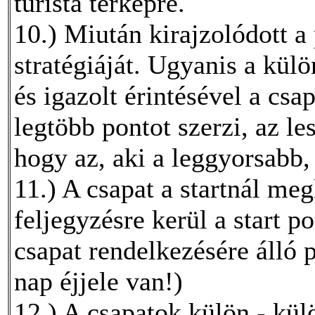
turista térképre.
10.) Miután kirajzolódott a 
stratégiáját. Ugyanis a kü
és igazolt érintésével a cs
legtöbb pontot szerzi, az le
hogy az, aki a leggyorsabb,
11.) A csapat a startnál me
feljegyzésre kerül a start p
csapat rendelkezésére álló p
nap éjjele van!)
12.) A csapatok külön - kül