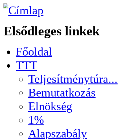
Elsődleges linkek
Főoldal
TTT
Teljesítménytúra...
Bemutatkozás
Elnökség
1%
Alapszabály