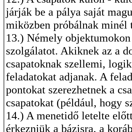
járják be a pálya saját magu
miközben próbálnak minél 
13.) Némely objektumokon 
szolgálatot. Akiknek az a d
csapatoknak szellemi, logik
feladatokat adjanak. A fela
pontokat szerezhetnek a csa
csapatokat (például, hogy s
14.) A menetidő letelte előt
érkezniük a bázisra, a koráb