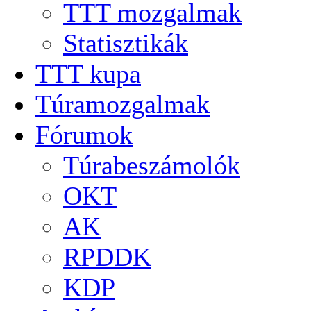
TTT mozgalmak
Statisztikák
TTT kupa
Túramozgalmak
Fórumok
Túrabeszámolók
OKT
AK
RPDDK
KDP