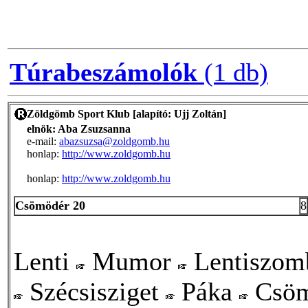
Túrabeszámolók
(1 db)
Zöldgömb Sport Klub [alapító: Ujj Zoltán]
elnök: Aba Zsuzsanna
e-mail:
abazsuzsa@zoldgomb.hu
honlap:
http://www.zoldgomb.hu
honlap:
http://www.zoldgomb.hu
Csömödér 20
8
Lenti
Mumor
Lentiszom
Szécsisziget
Páka
Csömö