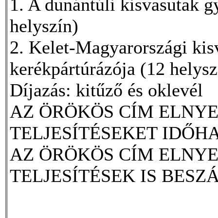
1. A dunántúli kisvasutak g
helyszín)
2. Kelet-Magyarországi kis
kerékpártúrázója (12 helysz
Díjazás: kitűző és oklevél
AZ ÖRÖKÖS CÍM ELNY
TELJESÍTÉSEKET IDŐH
AZ ÖRÖKÖS CÍM ELNYE
TELJESÍTÉSEK IS BESZ