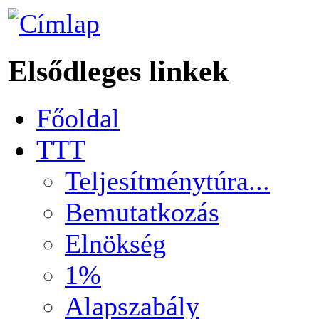
Elsődleges linkek
Főoldal
TTT
Teljesítménytúra...
Bemutatkozás
Elnökség
1%
Alapszabály