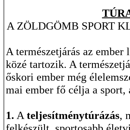
TÚR
A ZÖLDGÖMB SPORT K
A természetjárás az ember 
közé tartozik. A természetj
őskori ember még élelemszer
mai ember fő célja a sport,
1.
A
teljesítménytúrázás
, 
felkészült, sportosabb élet