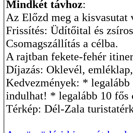
Mindkét távhoz
:
Az Előzd meg a kisvasutat 
Frissítés: Üdítőital és zsíro
Csomagszállítás a célba.
A rajtban fekete-fehér itiner
Díjazás: Oklevél, emléklap,
Kedvezmények: * legalább 3
indulhat! * legalább 10 fő
Térkép: Dél-Zala turistatér