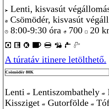
Lenti, kisvasút végállomá
Csömödér, kisvasút végál
8:00-9:30 óra
700
20 
A túratáv itinere letölthető.
Csömödér 80K
Lenti
Lentiszombathely
Kissziget
Gutorfölde
Tó