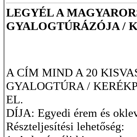
LEGYÉL A MAGYAROR
GYALOGTÚRÁZÓJA / 
A CÍM MIND A 20 KISV
GYALOGTÚRA / KERÉK
EL.
DÍJA: Egyedi érem és okle
Részteljesítési lehetőség: