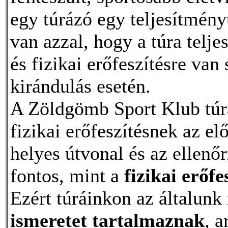
egy túrázó egy teljesítmény
van azzal, hogy a túra telj
és fizikai erőfeszítésre van
kirándulás esetén.
A Zöldgömb Sport Klub túrá
fizikai erőfeszítésnek az el
helyes útvonal és az ellenő
fontos, mint a
fizikai erőfe
Ezért túráinkon az általun
ismeretet tartalmaznak
, a