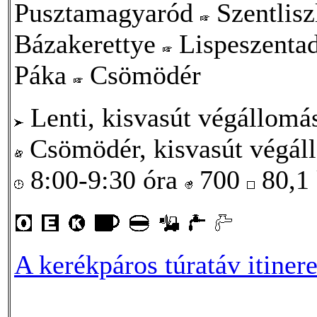
Pusztamagyaród
Szentlis
Bázakerettye
Lispeszenta
Páka
Csömödér
Lenti, kisvasút végállomá
Csömödér, kisvasút végál
8:00-9:30 óra
700
80,1
A kerékpáros túratáv itinere