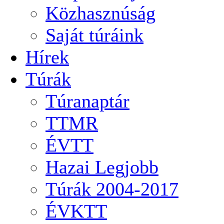
Közhasznúság
Saját túráink
Hírek
Túrák
Túranaptár
TTMR
ÉVTT
Hazai Legjobb
Túrák 2004-2017
ÉVKTT