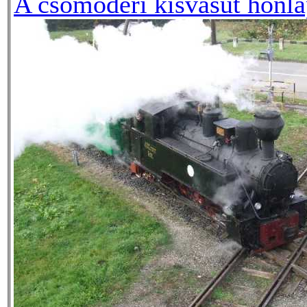
A csömödéri kisvasút honla