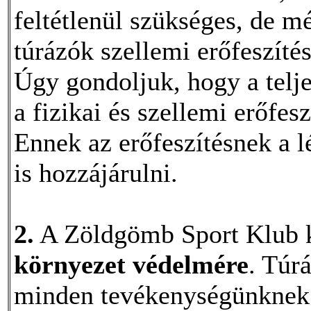
feltétlenül szükséges, de m
túrázók szellemi erőfeszítés
Úgy gondoljuk, hogy a telj
a fizikai és szellemi erőfe
Ennek az erőfeszítésnek a l
is hozzájárulni.
2.
A Zöldgömb Sport Klub ki
környezet védelmére
. Túr
minden tevékenységünknek