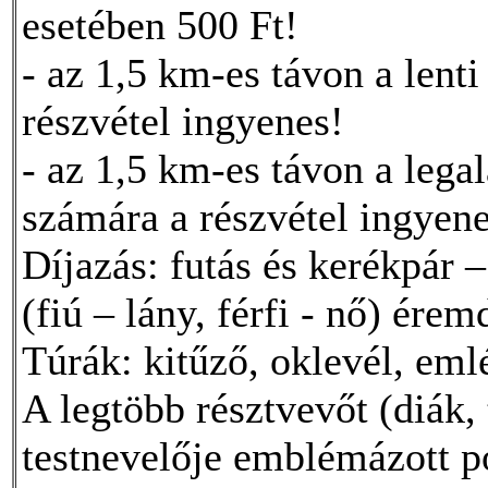
esetében 500 Ft!
- az 1,5 km-es távon a lent
részvétel ingyenes!
- az 1,5 km-es távon a lega
számára a részvétel ingyene
Díjazás: futás és kerékpár –
(fiú – lány, férfi - nő) érem
Túrák: kitűző, oklevél, eml
A legtöbb résztvevőt (diák, 
testnevelője emblémázott p