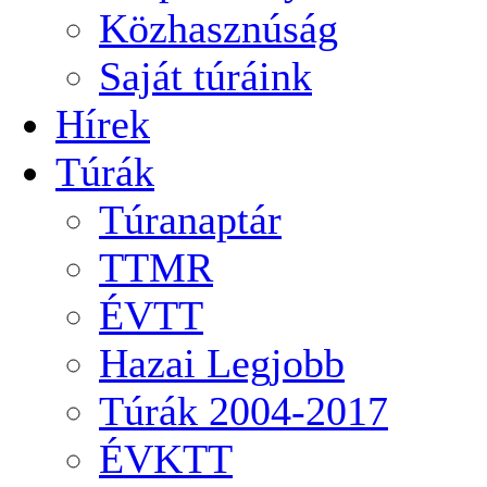
Közhasznúság
Saját túráink
Hírek
Túrák
Túranaptár
TTMR
ÉVTT
Hazai Legjobb
Túrák 2004-2017
ÉVKTT