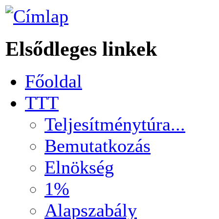
Elsődleges linkek
Főoldal
TTT
Teljesítménytúra...
Bemutatkozás
Elnökség
1%
Alapszabály