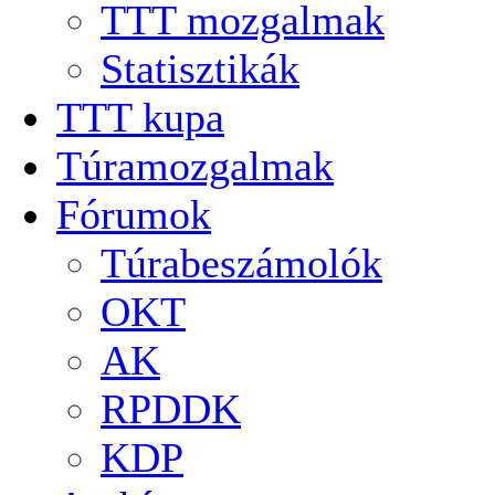
TTT mozgalmak
Statisztikák
TTT kupa
Túramozgalmak
Fórumok
Túrabeszámolók
OKT
AK
RPDDK
KDP