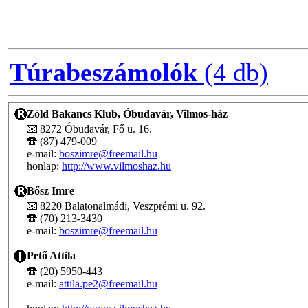
Túrabeszámolók
(4 db)
Zöld Bakancs Klub, Óbudavár, Vilmos-ház
8272 Óbudavár, Fő u. 16.
(87) 479-009
e-mail:
boszimre@freemail.hu
honlap:
http://www.vilmoshaz.hu
Bősz Imre
8220 Balatonalmádi, Veszprémi u. 92.
(70) 213-3430
e-mail:
boszimre@freemail.hu
Pető Attila
(20) 5950-443
e-mail:
attila.pe2@freemail.hu