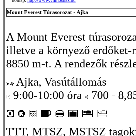
honlap:
http://www.vilmoshaz.hu
Mount Everest Túrasorozat - Ajka
A Mount Everest túrasorozat
illetve a környező erdőket-m
8850 m-t. A rendezők részle
Ajka, Vasútállomás
9:00-10:00 óra
700
8,8
TTT, MTSZ, MSTSZ tagokna