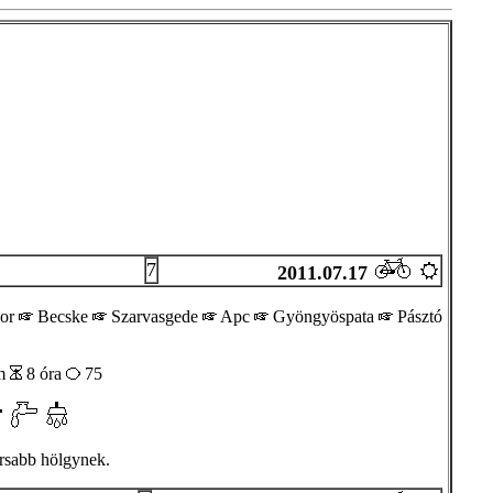
7
2011.07.17
or
Becske
Szarvasgede
Apc
Gyöngyöspata
Pásztó
m
8 óra
75
yorsabb hölgynek.