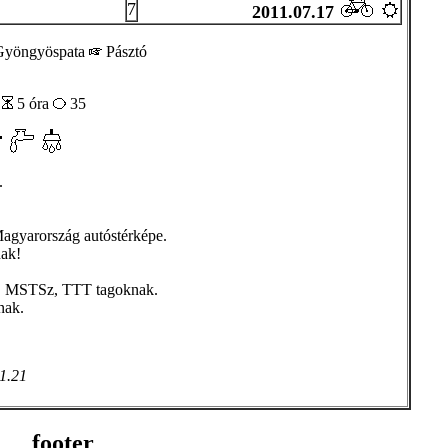
7
2011.07.17
yöngyöspata
Pásztó
m
5 óra
35
.
Magyarország autóstérképe.
nak!
z, MSTSz, TTT tagoknak.
ak.
1.21
footer