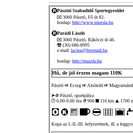
Pásztói Szabadidő Sportegyesület
3060 Pásztó, Fő út 82.
honlap:
http://www.muzsla.hu
Parádi László
3060 Pásztó, Rákóczi út 46.
(30) 686-8995
e-mail:
lacipa@freemail.hu
honlap:
http://muzsla.hu
Hű, de jól érzem magam 110K
Pásztó
Ecseg
Alsótold
Magyarnánd
Pásztó, sportpálya
6.00-9.00 óra
900
116 km
1700 
Kupa az I.-II.-III. helyezettnek, ill. a legg