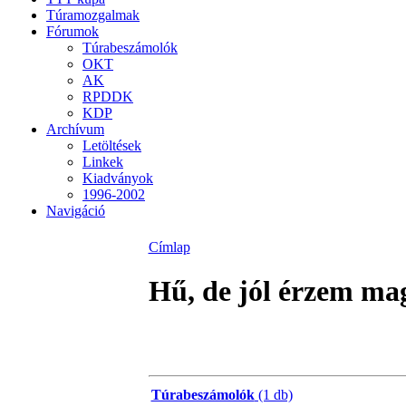
Túramozgalmak
Fórumok
Túrabeszámolók
OKT
AK
RPDDK
KDP
Archívum
Letöltések
Linkek
Kiadványok
1996-2002
Navigáció
Címlap
Hű, de jól érzem m
Túrabeszámolók
(1 db)