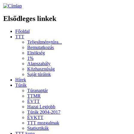
Elsődleges linkek
Főoldal
TTT
Teljesítménytúra...
Bemutatkozás
Elnökség
1%
Alapszabály
Közhasznúság
Saját túráink
Hírek
Túrák
Túranaptár
TTMR
ÉVTT
Hazai Legjobb
Túrák 2004-2017
ÉVKTT
TTT mozgalmak
Statisztikák
TTT kupa