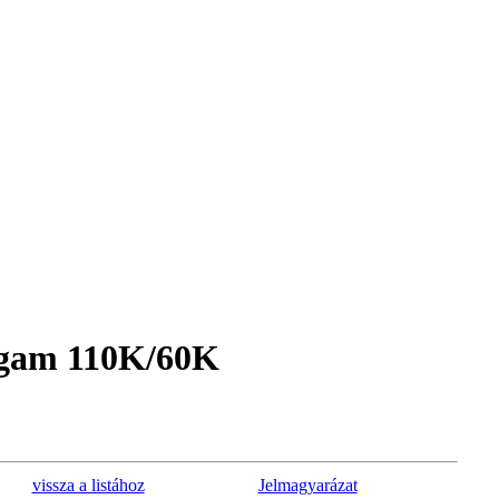
agam 110K/60K
vissza a listához
Jelmagyarázat