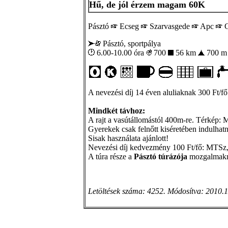
Hű, de jól érzem magam 60K
Pásztó
Ecseg
Szarvasgede
Apc
G
Pásztó, sportpálya
6.00-10.00 óra
700
56 km
700 
A nevezési díj 14 éven aluliaknak 300 Ft/fő
Mindkét távhoz:
A rajt a vasútállomástól 400m-re. Térkép: 
Gyerekek csak felnőtt kiséretében indulhat
Sisak használata ajánlott!
Nevezési díj kedvezmény 100 Ft/fő: MTS
A túra része a
Pásztó túrázója
mozgalmakn
Letöltések száma: 4252. Módosítva: 2010.1