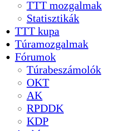
TTT mozgalmak
Statisztikák
TTT kupa
Túramozgalmak
Fórumok
Túrabeszámolók
OKT
AK
RPDDK
KDP