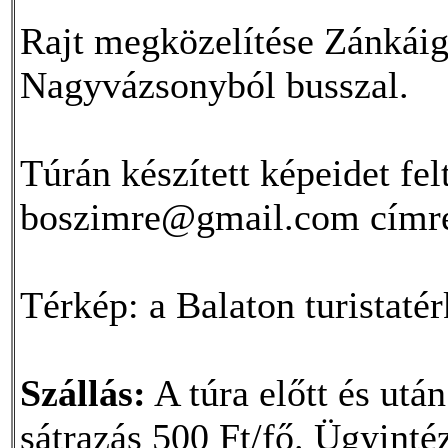
Rajt megközelítése Zánkáig 
Nagyvázsonyból busszal.
Túrán készített képeidet fe
boszimre@gmail.com címr
Térkép: a Balaton turistaté
Szállás:
A túra előtt és utá
sátrazás 500 Ft/fő. Ügyinté