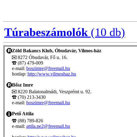
Túrabeszámolók
(10 db)
Zöld Bakancs Klub, Óbudavár, Vilmos-ház
8272 Óbudavár, Fő u. 16.
(87) 479-009
e-mail:
boszimre@freemail.hu
honlap:
http://www.vilmoshaz.hu
Bősz Imre
8220 Balatonalmádi, Veszprémi u. 92.
(70) 213-3430
e-mail:
boszimre@freemail.hu
Pető Attila
(88) 789-826
e-mail:
attila.pe2@freemail.hu