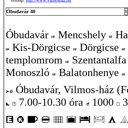
honlap:
http://www.vilmoshaz.hu
Óbudavár 40
8
Óbudavár
Mencshely
Hal
Kis-Dörgicse
Dörgicse
templomrom
Szentantalf
Monoszló
Balatonhenye
Óbudavár, Vilmos-ház (Fő
7.00-10.30 óra
1000
3