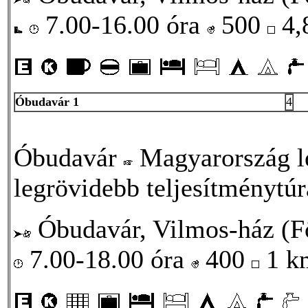
7.00-16.00 óra
500
4,
Óbudavár 1
4
Óbudavár
Magyarország leg
legrövidebb teljesítménytú
Óbudavár, Vilmos-ház (Fő
7.00-18.00 óra
400
1 