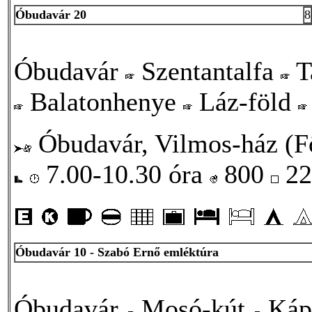
Óbudavár 20
8
Óbudavár
Szentantalfa
T
Balatonhenye
Láz-föld
Óbudavár, Vilmos-ház (Fő
7.00-10.30 óra
800
22
Óbudavár 10 - Szabó Ernő emléktúra
Óbudavár
Mosó-kút
Kápo