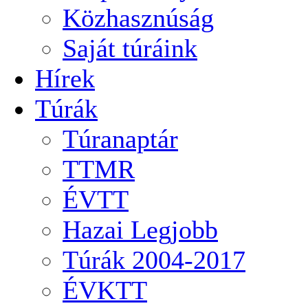
Közhasznúság
Saját túráink
Hírek
Túrák
Túranaptár
TTMR
ÉVTT
Hazai Legjobb
Túrák 2004-2017
ÉVKTT