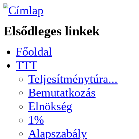
Elsődleges linkek
Főoldal
TTT
Teljesítménytúra...
Bemutatkozás
Elnökség
1%
Alapszabály