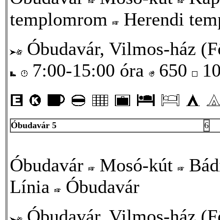
templomrom
Herendi te
Óbudavár, Vilmos-ház (Fő
7:00-15:00 óra
650
10
Óbudavár 5
6
Óbudavár
Mosó-kút
Bád
Línia
Óbudavár
Óbudavár, Vilmos-ház (Fő