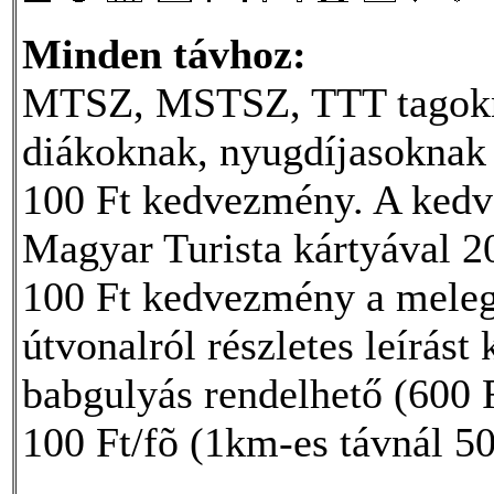
Minden távhoz:
MTSZ, MSTSZ, TTT tagokna
diákoknak, nyugdíjasoknak 
100 Ft kedvezmény. A ked
Magyar Turista kártyával 2
100 Ft kedvezmény a meleg 
útvonalról részletes leírást
babgulyás rendelhető (600 
100 Ft/fõ (1km-es távnál 5