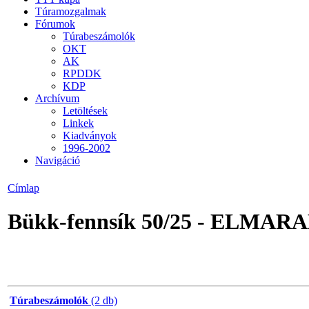
Túramozgalmak
Fórumok
Túrabeszámolók
OKT
AK
RPDDK
KDP
Archívum
Letöltések
Linkek
Kiadványok
1996-2002
Navigáció
Címlap
Bükk-fennsík 50/25 - ELMARA
Túrabeszámolók
(2 db)