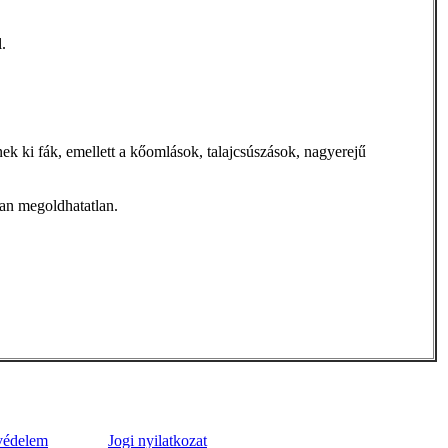
.
 ki fák, emellett a kőomlások, talajcsúszások, nagyerejű
óan megoldhatatlan.
védelem
Jogi nyilatkozat