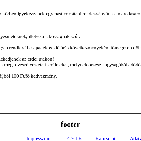
ebb körben igyekezzenek egymást értesíteni rendezvényünk elmaradásáról
yesületeknek, illetve a lakosságnak szól.
y a rendkívül csapadékos időjárás következményeként tömegesen dőlnek
ekedjenek az erdei utakon!
ik meg a veszélyeztetett területeket, melynek őrzése nagyságából adód
díjból 100 Ft/fõ kedvezmény.
footer
Impresszum
GY.I.K.
Kapcsolat
Adat