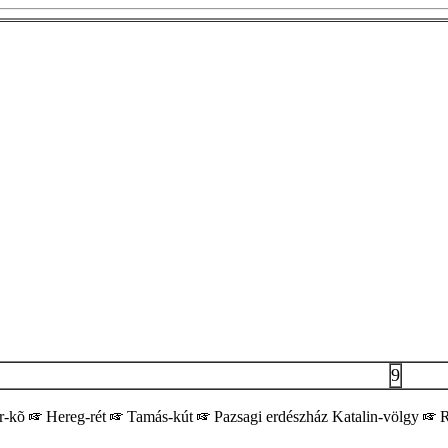
9
r-kõ
Hereg-rét
Tamás-kút
Pazsagi erdészház Katalin-völgy
R