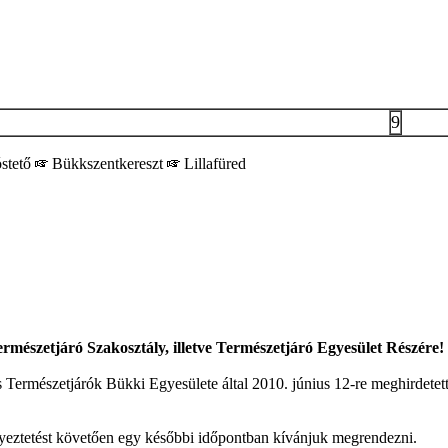
9
stető
Bükkszentkereszt
Lillafüred
rmészetjáró Szakosztály, illetve Természetjáró Egyesület Részére!
 Természetjárók Bükki Egyesülete által 2010. június 12-re meghirdetett
gyeztetést követően egy későbbi időpontban kívánjuk megrendezni.