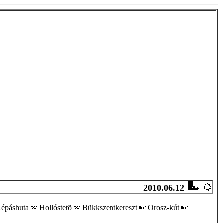
2010.06.12
épáshuta
Hollóstetõ
Bükkszentkereszt
Orosz-kút