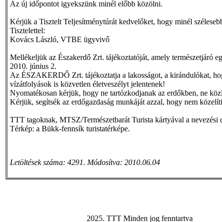
Az új időpontot igyekszünk minél előbb közölni.
Kérjük a Tisztelt Teljesítménytúrát kedvelőket, hogy minél széles
Tisztelettel:
Kovács László, VTBE ügyvivő
Mellékeljük az Északerdő Zrt. tájékoztatóját, amely természetjáró eg
2010. június 2.
Az ÉSZAKERDŐ Zrt. tájékoztatja a lakosságot, a kirándulókat, hog
vízátfolyások is közvetlen életveszélyt jelentenek!
Nyomatékosan kérjük, hogy ne tartózkodjanak az erdőkben, ne közl
Kérjük, segítsék az erdőgazdaság munkáját azzal, hogy nem közelít
TTT tagoknak, MTSZ/Természetbarát Turista kártyával a nevezési 
Térkép: a Bükk-fennsík turistatérképe.
Letöltések száma: 4291. Módosítva: 2010.06.04
2025. TTT Minden jog fenntartva