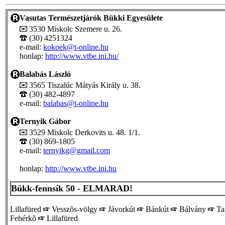
Vasutas Természetjárók Bükki Egyesülete
3530 Miskolc Szemere u. 26.
(30) 4251324
e-mail:
kokoek@t-online.hu
honlap:
http://www.vtbe.ini.hu/
Balabás László
3565 Tiszalúc Mátyás Király u. 38.
(30) 482-4897
e-mail:
balabas@t-online.hu
Ternyik Gábor
3529 Miskolc Derkovits u. 48. 1/1.
(30) 869-1805
e-mail:
ternyikg@gmail.com
honlap:
http://www.vtbe.ini.hu
Bükk-fennsík 50 - ELMARAD!
Lillafüred
Vesszõs-völgy
Jávorkút
Bánkút
Bálvány
Ta
Fehérkõ
Lillafüred