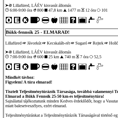
Lillafüred, LÁÉV kisvasút állomás
6:00-9:00 óra
800
47,8 km
1477 m
12 óra
101
Bükk-fennsík 25 - ELMARAD!
Lillafüred
Jávorkút
Kecskaláb-rét
Sugaró
Rejtek
Holló
Lillafüred, LÁÉV kisvasút állomás
7:00-9:00 óra
600
25 km
740 m
7 óra
52,5
Mindkét távhoz
:
Figyelem! A túra elmarad!
Tisztelt Teljesítménytúrázók Társasága, továbbá valamennyi Te
Elmarad a Bükk Fennsík 25-50 km-es teljesítménytúra!
Sajnálattal tájékoztatunk minden Kedves érdeklődőt, hogy a Vasutas
miatt balesetveszélyes, ezért elmarad.
Teljesítménytúránkat a Teljesítménytúrázók Társaságával történő e