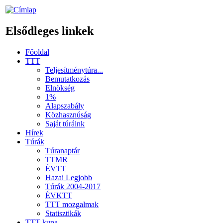
Elsődleges linkek
Főoldal
TTT
Teljesítménytúra...
Bemutatkozás
Elnökség
1%
Alapszabály
Közhasznúság
Saját túráink
Hírek
Túrák
Túranaptár
TTMR
ÉVTT
Hazai Legjobb
Túrák 2004-2017
ÉVKTT
TTT mozgalmak
Statisztikák
TTT kupa