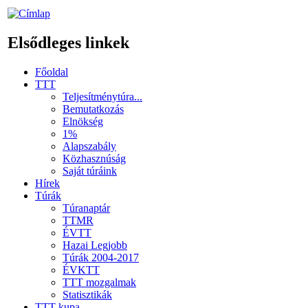
Elsődleges linkek
Főoldal
TTT
Teljesítménytúra...
Bemutatkozás
Elnökség
1%
Alapszabály
Közhasznúság
Saját túráink
Hírek
Túrák
Túranaptár
TTMR
ÉVTT
Hazai Legjobb
Túrák 2004-2017
ÉVKTT
TTT mozgalmak
Statisztikák
TTT kupa