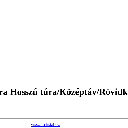
úra Hosszú túra/Középtáv/Rövidk
vissza a listához