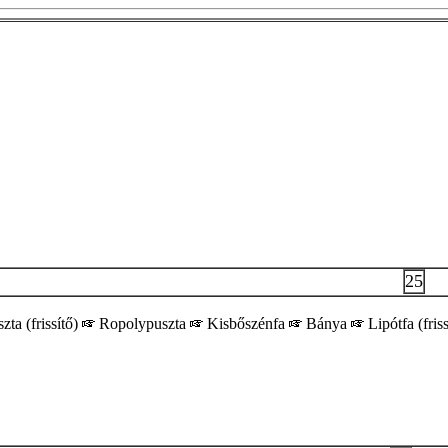
25
ta (frissítő)
Ropolypuszta
Kisbőszénfa
Bánya
Lipótfa (fris