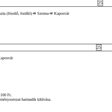
25
ta (frissítő, fordító)
Szenna
Kaposvár
25
aposvár
100 Ft.
ménysorozat harmadik kihívása.