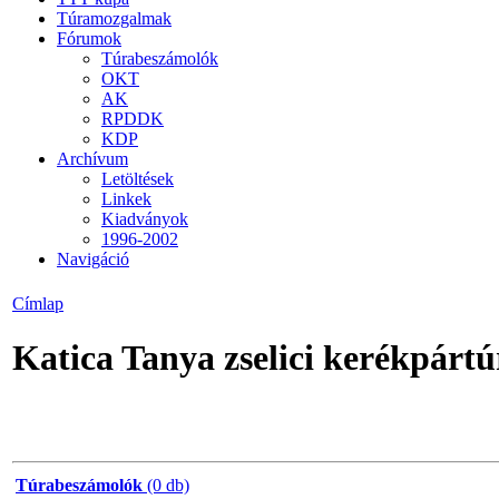
Túramozgalmak
Fórumok
Túrabeszámolók
OKT
AK
RPDDK
KDP
Archívum
Letöltések
Linkek
Kiadványok
1996-2002
Navigáció
Címlap
Katica Tanya zselici kerékpárt
Túrabeszámolók
(0 db)