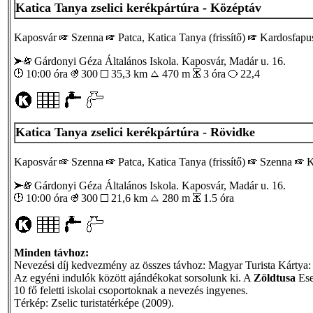
Katica Tanya zselici kerékpártúra - Középtáv
Kaposvár
Szenna
Patca, Katica Tanya (frissítő)
Kardosfapusz
Gárdonyi Géza Általános Iskola. Kaposvár, Madár u. 16.
10:00 óra
300
35,3 km
470 m
3 óra
22,4
Katica Tanya zselici kerékpártúra - Rövidke
Kaposvár
Szenna
Patca, Katica Tanya (frissítő)
Szenna
K
Gárdonyi Géza Általános Iskola. Kaposvár, Madár u. 16.
10:00 óra
300
21,6 km
280 m
1.5 óra
Minden távhoz:
Nevezési díj kedvezmény az összes távhoz: Magyar Turista Kártya: 
Az egyéni indulók között ajándékokat sorsolunk ki. A
Zöldtusa
Ese
10 fő feletti iskolai csoportoknak a nevezés ingyenes.
Térkép: Zselic turistatérképe (2009).