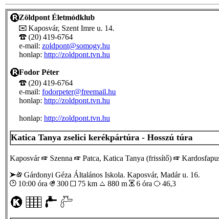
Zöldpont Életmódklub
Kaposvár, Szent Imre u. 14.
(20) 419-6764
e-mail:
zoldpont@somogy.hu
honlap:
http://zoldpont.tvn.hu
Fodor Péter
(20) 419-6764
e-mail:
fodorpeter@freemail.hu
honlap:
http://zoldpont.tvn.hu
honlap:
http://zoldpont.tvn.hu
Katica Tanya zselici kerékpártúra - Hosszú túra
Kaposvár
Szenna
Patca, Katica Tanya (frissítő)
Kardosfapusz
Gárdonyi Géza Általános Iskola. Kaposvár, Madár u. 16.
10:00 óra
300
75 km
880 m
6 óra
46,3