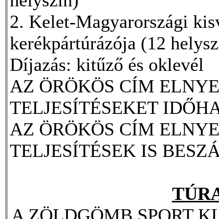
2. Kelet-Magyarországi kis
kerékpártúrázója (12 helysz
Díjazás: kitűző és oklevél
AZ ÖRÖKÖS CÍM ELNY
TELJESÍTÉSEKET IDŐH
AZ ÖRÖKÖS CÍM ELNYE
TELJESÍTÉSEK IS BESZ
TÚR
A ZÖLDGÖMB SPORT K