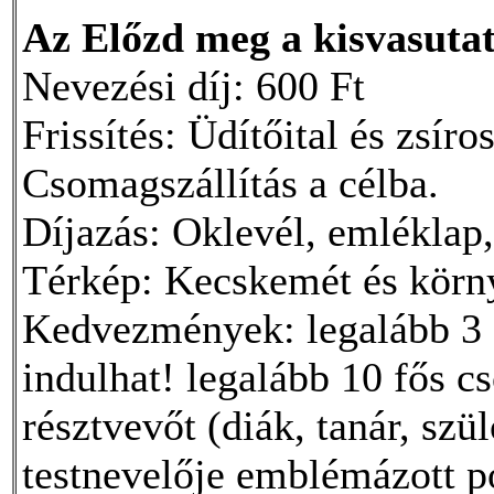
Az Előzd meg a kisvasutat
Nevezési díj: 600 Ft
Frissítés: Üdítőital és zsíro
Csomagszállítás a célba.
Díjazás: Oklevél, emléklap,
Térkép: Kecskemét és körn
Kedvezmények: legalább 3 f
indulhat! legalább 10 fős 
résztvevőt (diák, tanár, szü
testnevelője emblémázott p