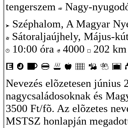
tengerszem
Nagy-nyugod
Széphalom, A Magyar Ny
Sátoraljaújhely, Május-kút
10:00 óra
4000
202 k
Nevezés elõzetesen június 
nagycsaládosoknak és Magya
3500 Ft/fõ. Az elõzetes neve
MSTSZ honlapján megadot