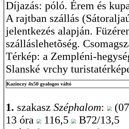
Díjazás: póló. Érem és kup
A rajtban szállás (Sátoralja
jelentkezés alapján. Füzére
szálláslehetõség. Csomagszá
Térkép: a Zempléni-hegység 
Slanské vrchy turistatérké
Kazinczy 4x50 gyalogos váltó
1.
szakasz
Széphalom
:
(07
13 óra
116,5
B72/13,5