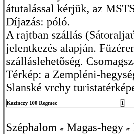
átutalással kérjük, az MS
Díjazás: póló.
A rajtban szállás (Sátoralja
jelentkezés alapján. Füzére
szálláslehetõség. Csomagszá
Térkép: a Zempléni-hegység 
Slanské vrchy turistatérké
Kazinczy 100 Regmec
1
Széphalom
Magas-hegy