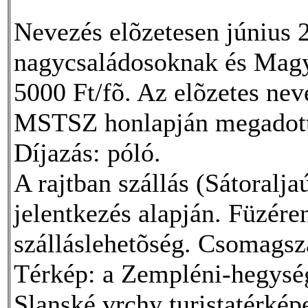
Nevezés elõzetesen június 
nagycsaládosoknak és Magya
5000 Ft/fõ. Az elõzetes neve
MSTSZ honlapján megadot
Díjazás: póló.
A rajtban szállás (Sátoralja
jelentkezés alapján. Füzére
szálláslehetõség. Csomagszá
Térkép: a Zempléni-hegység 
Slanské vrchy turistatérké