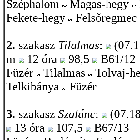
Széphalom
Magas-hegy
Fekete-hegy
Felsõregmec
2.
szakasz
Tilalmas
:
(07.1
m
12 óra
98,5
B61/12
Füzér
Tilalmas
Tolvaj-h
Telkibánya
Füzér
3.
szakasz
Szalánc
:
(07.18
13 óra
107,5
B67/13