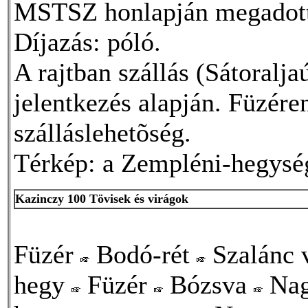
MSTSZ honlapján megadot
Díjazás: póló.
A rajtban szállás (Sátoralja
jelentkezés alapján. Füzére
szálláslehetõség.
Térkép: a Zempléni-hegység 
Kazinczy 100 Tövisek és virágok
Füzér
Bodó-rét
Szalánc 
hegy
Füzér
Bózsva
Nag