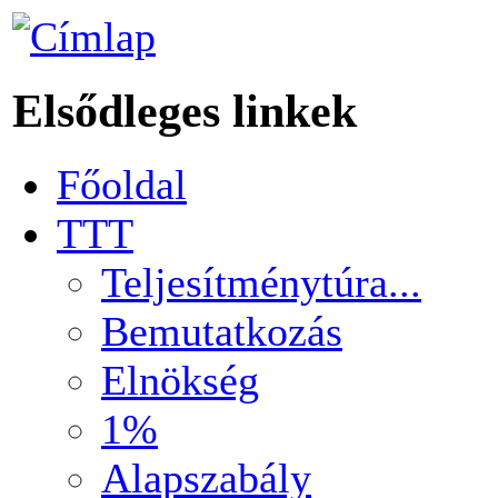
Elsődleges linkek
Főoldal
TTT
Teljesítménytúra...
Bemutatkozás
Elnökség
1%
Alapszabály