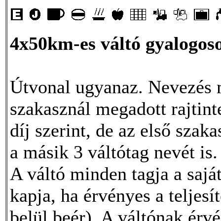
4x50km-es váltó gyalogos
Útvonal ugyanaz. Nevezés 
szakasznál megadott rajtint
díj szerint, de az első szak
a másik 3 váltótag nevét is.
A váltó minden tagja a saját
kapja, ha érvényes a teljes
belül beér). A váltónak érvé