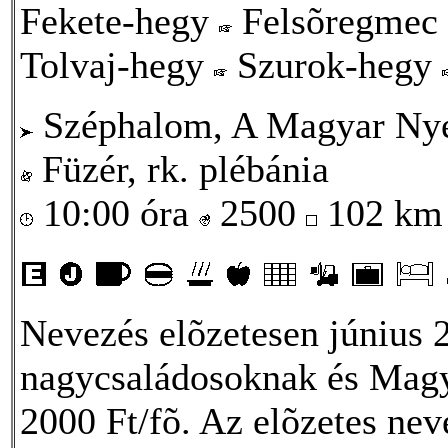
Fekete-hegy
Felsõregmec
Tolvaj-hegy
Szurok-hegy
Széphalom, A Magyar Ny
Füzér, rk. plébánia
10:00 óra
2500
102 k
Nevezés elõzetesen június 
nagycsaládosoknak és Magya
2000 Ft/fõ. Az elõzetes neve