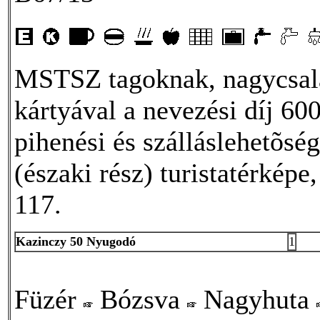
MSTSZ tagoknak, nagycsal
kártyával a nevezési díj 600
pihenési és szálláslehetõs
(északi rész) turistatérkép
117.
Kazinczy 50 Nyugodó
1
Füzér
Bózsva
Nagyhuta