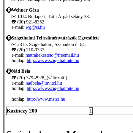
Wehner Géza
1014 Budapest, Tóth Árpád sétány 38.
(30) 921-8352
e-mail:
wg@si.hu
Szigethalmi Teljesítménytúrázók Egyesülete
2315, Szigethalom, Szabadkai út 64.
(20) 210-9337
e-mail:
matrakekesteto@freemail.hu
honlap:
http://www.szigethalmite.hu
Nád Béla
(70) 379-2928_(változott!)
e-mail:
nadbela@invitel.hu
honlap:
http://www.szigethalmite.hu
honlap:
http://www.mstsz.hu
Kazinczy 200
1