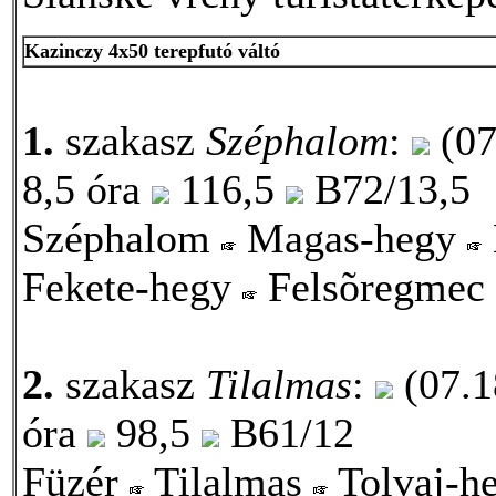
Kazinczy 4x50 terepfutó váltó
1.
szakasz
Széphalom
:
(07
8,5 óra
116,5
B72/13,5
Széphalom
Magas-hegy
Fekete-hegy
Felsõregmec
2.
szakasz
Tilalmas
:
(07.1
óra
98,5
B61/12
Füzér
Tilalmas
Tolvaj-h