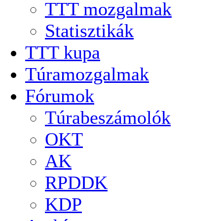
TTT mozgalmak
Statisztikák
TTT kupa
Túramozgalmak
Fórumok
Túrabeszámolók
OKT
AK
RPDDK
KDP