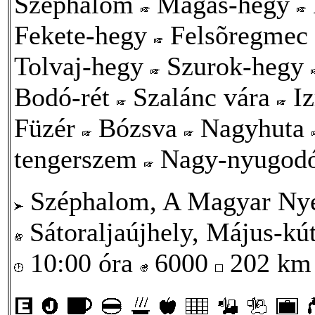
Széphalom
Magas-hegy
Fekete-hegy
Felsõregmec
Tolvaj-hegy
Szurok-hegy
Bodó-rét
Szalánc vára
Iz
Füzér
Bózsva
Nagyhuta
tengerszem
Nagy-nyugod
Széphalom, A Magyar Ny
Sátoraljaújhely, Május-kút
10:00 óra
6000
202 k