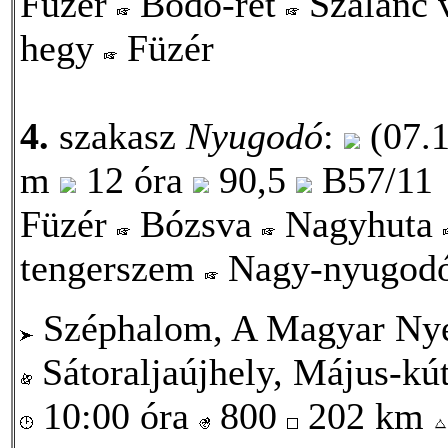
Füzér
Bodó-rét
Szalánc 
hegy
Füzér
4.
szakasz
Nyugodó
:
(07.1
m
12 óra
90,5
B57/11
Füzér
Bózsva
Nagyhuta
tengerszem
Nagy-nyugod
Széphalom, A Magyar Ny
Sátoraljaújhely, Május-kút
10:00 óra
800
202 km