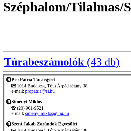
Széphalom/Tilalmas/S
Túrabeszámolók
(43 db)
Pro Patria Túraegylet
1014 Budapest, Tóth Árpád sétány 38.
e-mail:
propatria@si.hu
Siményi Miklós
(20) 961-9521
e-mail:
simenyi.miklos@ing.hu
Szent Jakab Zarándok Egyesület
1014 Budapest, Tóth Árpád sétány 38.