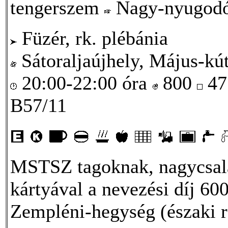
tengerszem
Nagy-nyugod
Füzér, rk. plébánia
Sátoraljaújhely, Május-kút
20:00-22:00 óra
800
47
B57/11
MSTSZ tagoknak, nagycsal
kártyával a nevezési díj 600
Zempléni-hegység (északi ré