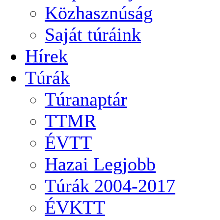
Közhasznúság
Saját túráink
Hírek
Túrák
Túranaptár
TTMR
ÉVTT
Hazai Legjobb
Túrák 2004-2017
ÉVKTT