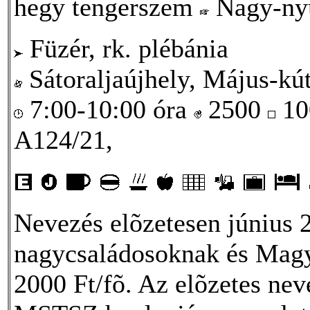
hegy tengerszem
Nagy-ny
Füzér, rk. plébánia
Sátoraljaújhely, Május-kút
7:00-10:00 óra
2500
10
A124/21,
Nevezés elõzetesen június 
nagycsaládosoknak és Magya
2000 Ft/fõ. Az elõzetes neve