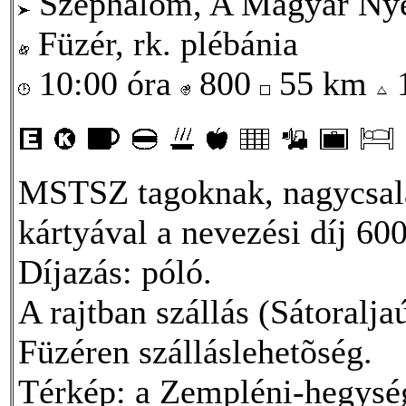
Széphalom, A Magyar Ny
Füzér, rk. plébánia
10:00 óra
800
55 km
MSTSZ tagoknak, nagycsal
kártyával a nevezési díj 600
Díjazás: póló.
A rajtban szállás (Sátoralja
Füzéren szálláslehetõség.
Térkép: a Zempléni-hegység 