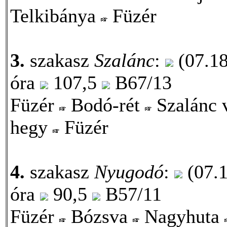
Telkibánya
Füzér
3.
szakasz
Szalánc
:
(07.18
óra
107,5
B67/13
Füzér
Bodó-rét
Szalánc 
hegy
Füzér
4.
szakasz
Nyugodó
:
(07.1
óra
90,5
B57/11
Füzér
Bózsva
Nagyhuta