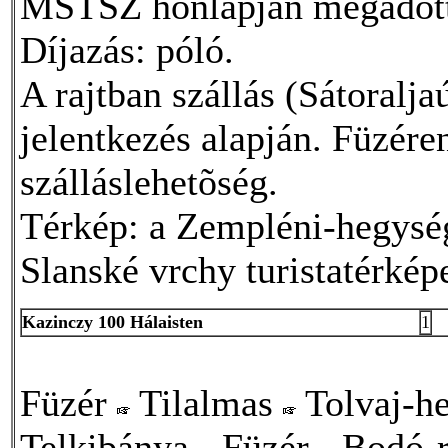
MSTSZ honlapján megadot
Díjazás: póló.
A rajtban szállás (Sátoralja
jelentkezés alapján. Füzére
szálláslehetõség.
Térkép: a Zempléni-hegység 
Slanské vrchy turistatérké
Kazinczy 100 Hálaisten
1
Füzér
Tilalmas
Tolvaj-h
Telkibánya
Füzér
Bodó-