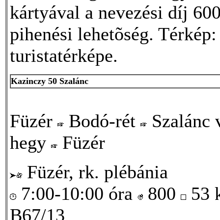
kártyával a nevezési díj 600
pihenési lehetõség. Térkép:
turistatérképe.
Kazinczy 50 Szalánc
Füzér
Bodó-rét
Szalánc 
hegy
Füzér
Füzér, rk. plébánia
7:00-10:00 óra
800
53
B67/13