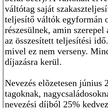
váltótag saját szakasztelje
teljesítő váltók egyformán 
részesülnek, amin szerepel 
az összesített teljesítési id
mivel ez nem verseny. Mind
díjazásra kerül.
Nevezés elõzetesen június 
tagoknak, nagycsaládosokna
nevezési díjból 25% kedvez