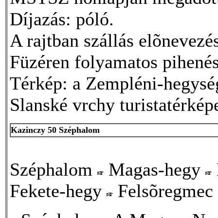
Díjazás: póló.
A rajtban szállás elõnevezés
Füzéren folyamatos pihenés-
Térkép: a Zempléni-hegység 
Slanské vrchy turistatérké
Kazinczy 50 Széphalom
Széphalom
Magas-hegy
Fekete-hegy
Felsõregmec