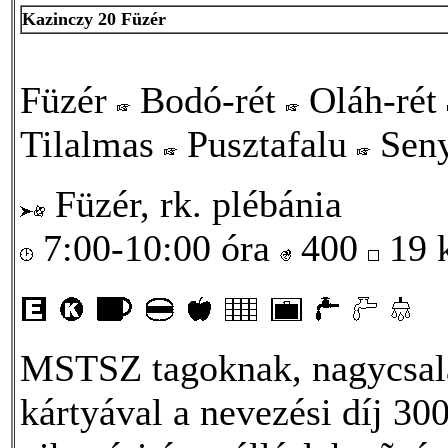
Kazinczy 20 Füzér
Füzér
Bodó-rét
Oláh-rét
Tilalmas
Pusztafalu
Seny
Füzér, rk. plébánia
7:00-10:00 óra
400
19
MSTSZ tagoknak, nagycsal
kártyával a nevezési díj 300