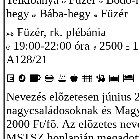
hegy
Bába-hegy
Füzér
Füzér, rk. plébánia
19:00-22:00 óra
2500
1
A128/21
Nevezés elõzetesen június 
nagycsaládosoknak és Magya
2000 Ft/fõ. Az elõzetes neve
MSTSZ honlapján megadot