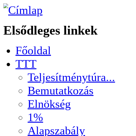
Elsődleges linkek
Főoldal
TTT
Teljesítménytúra...
Bemutatkozás
Elnökség
1%
Alapszabály