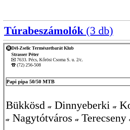
Túrabeszámolók
(3 db)
Dél-Zselic Természetbarát Klub
Strasser Péter
7633. Pécs, Kőrösi Csoma S. u. 2/c.
(72) 256-508
Papi pipa 50/50 MTB
Bükkösd
Dinnyeberki
Ko
Nagytótváros
Terecseny