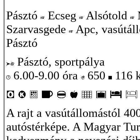
Pásztó
Ecseg
Alsótold
Szarvasgede
Apc, vasútál
Pásztó
Pásztó, sportpálya
6.00-9.00 óra
650
116 
A rajt a vasútállomástól 4
autóstérképe. A Magyar Turi