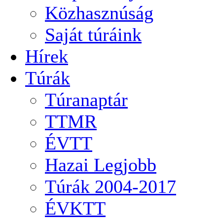
Közhasznúság
Saját túráink
Hírek
Túrák
Túranaptár
TTMR
ÉVTT
Hazai Legjobb
Túrák 2004-2017
ÉVKTT