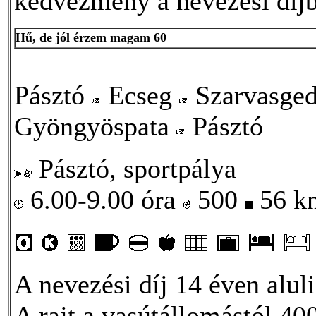
kedvezmény a nevezési díjb
Hű, de jól érzem magam 60
Pásztó
Ecseg
Szarvasge
Gyöngyöspata
Pásztó
Pásztó, sportpálya
6.00-9.00 óra
500
56 
A nevezési díj 14 éven alul
A rajt a vasútállomástól 4