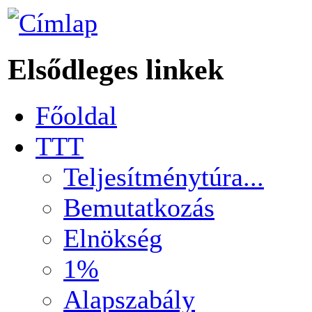
Elsődleges linkek
Főoldal
TTT
Teljesítménytúra...
Bemutatkozás
Elnökség
1%
Alapszabály