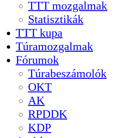
TTT mozgalmak
Statisztikák
TTT kupa
Túramozgalmak
Fórumok
Túrabeszámolók
OKT
AK
RPDDK
KDP