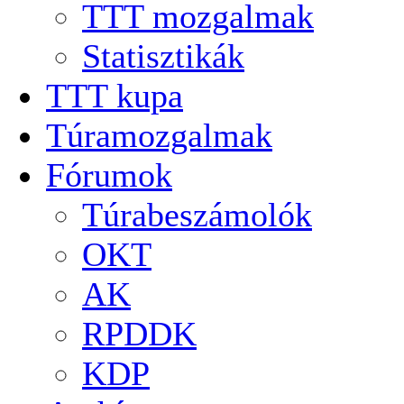
TTT mozgalmak
Statisztikák
TTT kupa
Túramozgalmak
Fórumok
Túrabeszámolók
OKT
AK
RPDDK
KDP