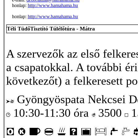
honlap:
http://www.hamahama.hu
honlap:
http://www.hamahama.hu
Téli TüdőTisztító Túlélőtúra - Mátra
A szervezők az első felkeres
a csapatokkal. A további ér
következőt) a felkeresett p
Gyöngyöspata Nekcsei De
10:30-11:30 óra
3500
1