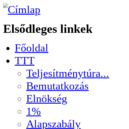
Elsődleges linkek
Főoldal
TTT
Teljesítménytúra...
Bemutatkozás
Elnökség
1%
Alapszabály