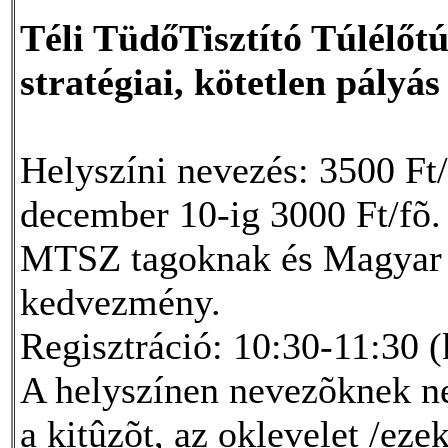
Téli TüdőTisztító Túlélőt
stratégiai, kötetlen pályá
Helyszíni nevezés: 3500 Ft
december 10-ig 3000 Ft/fõ
MTSZ tagoknak és Magyar 
kedvezmény.
Regisztráció: 10:30-11:30 (
A helyszínen nevezõknek ne
a kitûzõt, az oklevelet /eze