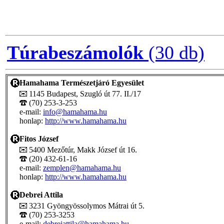
Túrabeszámolók
(30 db)
Hamahama Természetjáró Egyesület
1145 Budapest, Szugló út 77. II./17
(70) 253-3-253
e-mail:
info@hamahama.hu
honlap:
http://www.hamahama.hu
Fitos József
5400 Mezőtúr, Makk József út 16.
(20) 432-61-16
e-mail:
zemplen@hamahama.hu
honlap:
http://www.hamahama.hu
Debrei Attila
3231 Gyöngyössolymos Mátrai út 5.
(70) 253-3253
e-mail:
debreiattila@hamahama.hu