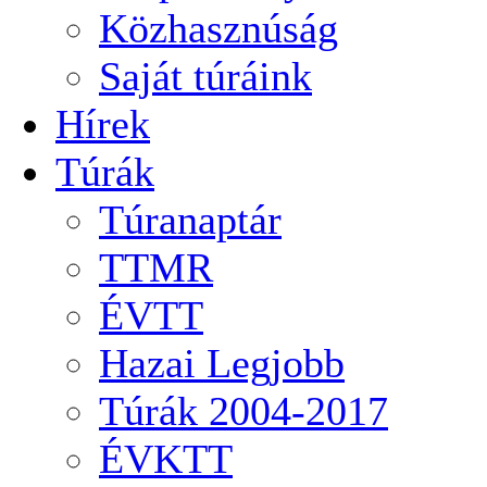
Közhasznúság
Saját túráink
Hírek
Túrák
Túranaptár
TTMR
ÉVTT
Hazai Legjobb
Túrák 2004-2017
ÉVKTT