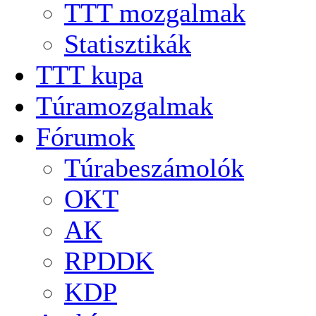
TTT mozgalmak
Statisztikák
TTT kupa
Túramozgalmak
Fórumok
Túrabeszámolók
OKT
AK
RPDDK
KDP