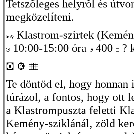
Tetszõleges helyrõl és útvon
megközelíteni.
Klastrom-szirtek (Kemény
10:00-15:00 óra
400
? 
Te döntöd el, hogy honnan 
túrázol, a fontos, hogy ott 
a Klastrompuszta feletti Kl
Kemény-sziklánál, zöld kere