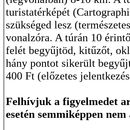
turistatérképét (Cartograph
szükséged lesz (természetes
vonalzóra. A túrán 10 érint
felét begyűjtöd, kitűzőt, ok
hány pontot sikerült begyűjt
400 Ft (előzetes jelentkezés
Felhívjuk a figyelmedet ar
esetén semmiképpen nem á