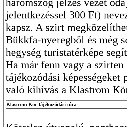
háromszög jelzés vezet oda)
jelentkezéssel 300 Ft) nevez
kapsz. A szirt megközelíthet
Bükkfa-nyeregből és még sok
hegység turistatérképe segít
Ha már fenn vagy a szirten 
tájékozódási képességeket p
való kihívás a Klastrom Kör
Klastrom Kör tájékozódási túra