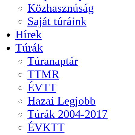
Közhasznúság
Saját túráink
Hírek
Túrák
Túranaptár
TTMR
ÉVTT
Hazai Legjobb
Túrák 2004-2017
ÉVKTT