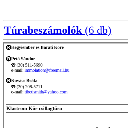
Túrabeszámolók
(6 db)
Hegyiember és Baráti Köre
Pető Sándor
(30) 511-5690
e-mail:
immolation@freemail.hu
Kovács Beáta
(20) 208-5711
e-mail:
tibetismith@yahoo.com
Klastrom Kör csillagtúra