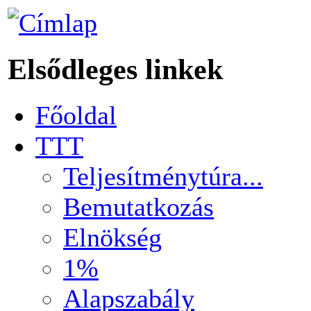
Elsődleges linkek
Főoldal
TTT
Teljesítménytúra...
Bemutatkozás
Elnökség
1%
Alapszabály