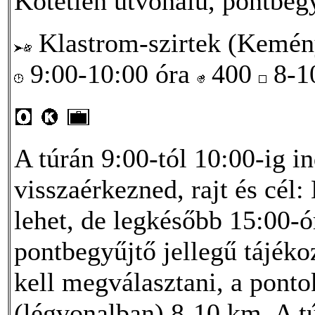
Kötetlen útvonalú, pontbegy
Klastrom-szirtek (Kemény
9:00-10:00 óra
400
8-1
A túrán 9:00-tól 10:00-ig in
visszaérkezned, rajt és cél
lehet, de legkésőbb 15:00-ór
pontbegyűjtő jellegű tájéko
kell megválasztani, a pontok
(légvonalban) 8-10 km. A tú