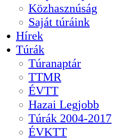
Közhasznúság
Saját túráink
Hírek
Túrák
Túranaptár
TTMR
ÉVTT
Hazai Legjobb
Túrák 2004-2017
ÉVKTT