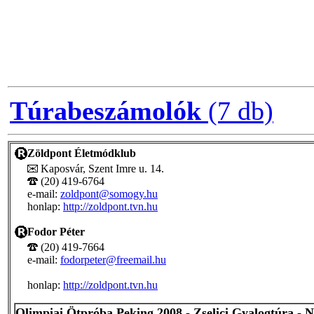
Túrabeszámolók
(7 db)
Zöldpont Életmódklub
Kaposvár, Szent Imre u. 14.
(20) 419-6764
e-mail:
zoldpont@somogy.hu
honlap:
http://zoldpont.tvn.hu
Fodor Péter
(20) 419-7664
e-mail:
fodorpeter@freemail.hu
honlap:
http://zoldpont.tvn.hu
Olimpiai Ötpróba Peking 2008 - Zselici Gyalogtúra - 