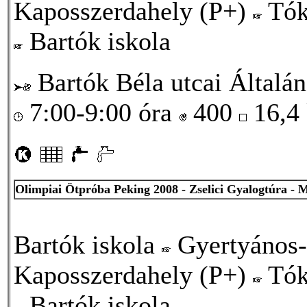
Kaposszerdahely (P+)
Tók
Bartók iskola
Bartók Béla utcai Általán
7:00-9:00 óra
400
16,4
Olimpiai Ötpróba Peking 2008 - Zselici Gyalogtúra - 
Bartók iskola
Gyertyános-
Kaposszerdahely (P+)
Tók
Bartók iskola