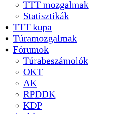
TTT mozgalmak
Statisztikák
TTT kupa
Túramozgalmak
Fórumok
Túrabeszámolók
OKT
AK
RPDDK
KDP