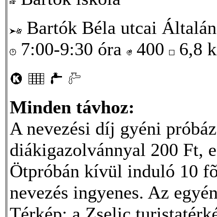
Bartók Béla utcai Általán
7:00-9:30 óra
400
6,8 
Minden távhoz:
A nevezési díj gyéni próbáz
diákigazolvánnyal 200 Ft, 
Ötpróbán kívül induló 10 fõ
nevezés ingyenes. Az egyén
Térkép: a Zselic turistatérk