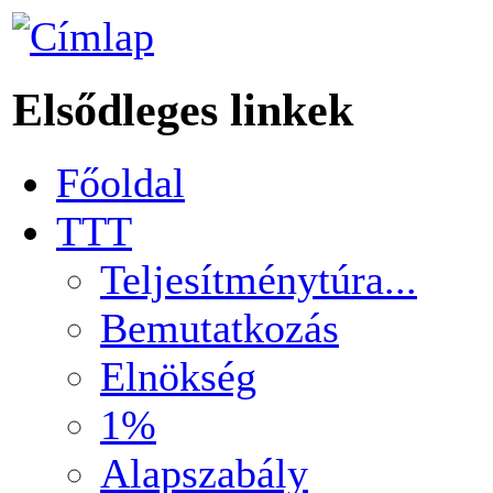
Elsődleges linkek
Főoldal
TTT
Teljesítménytúra...
Bemutatkozás
Elnökség
1%
Alapszabály