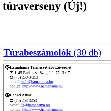
túraverseny (
Új!
)
Túrabeszámolók
(30 db)
Hamahama Természetjáró Egyesület
1145 Budapest, Szugló út 77. II./17
(70) 253-3-253
e-mail:
info@hamahama.hu
honlap:
http://www.hamahama.hu
Debrei Attila
(70) 253-3253
e-mail:
5t@hamahama.hu
honlap:
http://www.hamahama.hu