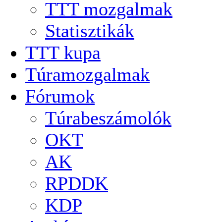
TTT mozgalmak
Statisztikák
TTT kupa
Túramozgalmak
Fórumok
Túrabeszámolók
OKT
AK
RPDDK
KDP