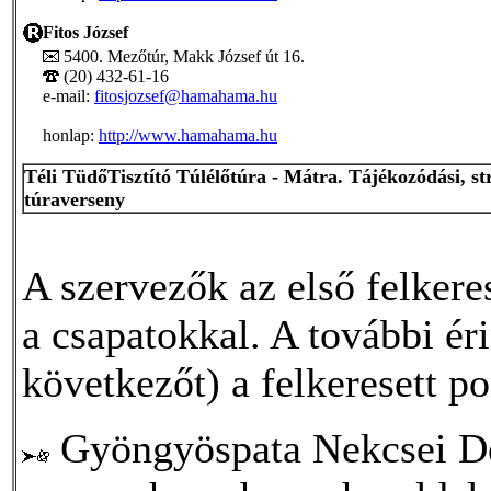
Fitos József
5400. Mezőtúr, Makk József út 16.
(20) 432-61-16
e-mail:
fitosjozsef@hamahama.hu
honlap:
http://www.hamahama.hu
Téli TüdőTisztító Túlélőtúra - Mátra. Tájékozódási, str
túraverseny
A szervezők az első felkeres
a csapatokkal. A további ér
következőt) a felkeresett p
Gyöngyöspata Nekcsei De