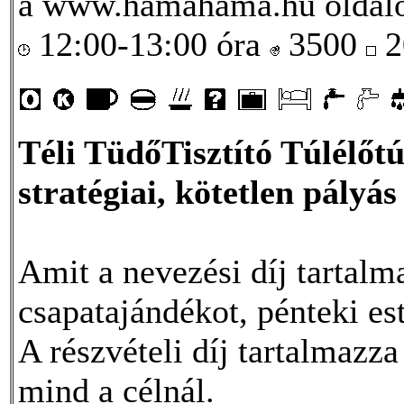
a www.hamahama.hu oldal
12:00-13:00 óra
3500
2
Téli TüdőTisztító Túlélőt
stratégiai, kötetlen pályá
Amit a nevezési díj tartalma
csapatajándékot, pénteki es
A részvételi díj tartalmazza 
mind a célnál.