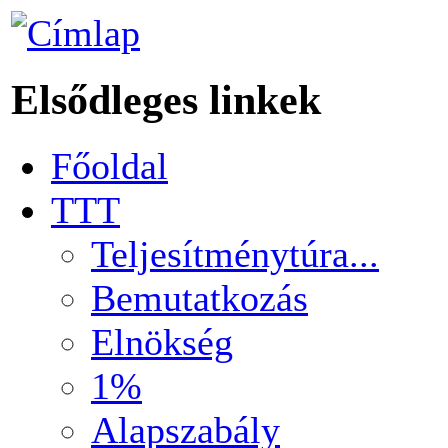
Elsődleges linkek
Főoldal
TTT
Teljesítménytúra...
Bemutatkozás
Elnökség
1%
Alapszabály