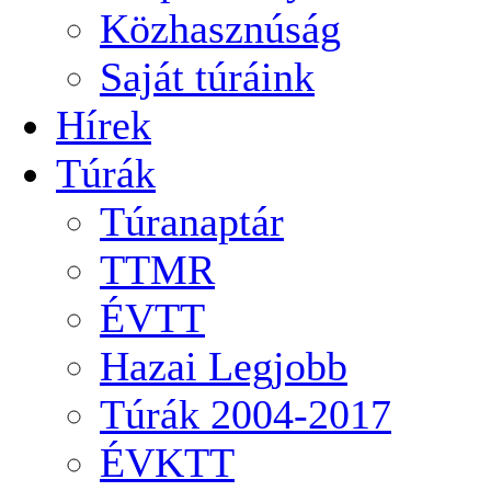
Közhasznúság
Saját túráink
Hírek
Túrák
Túranaptár
TTMR
ÉVTT
Hazai Legjobb
Túrák 2004-2017
ÉVKTT