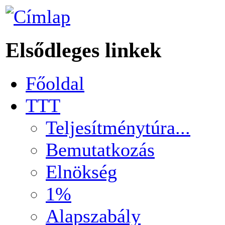
Elsődleges linkek
Főoldal
TTT
Teljesítménytúra...
Bemutatkozás
Elnökség
1%
Alapszabály