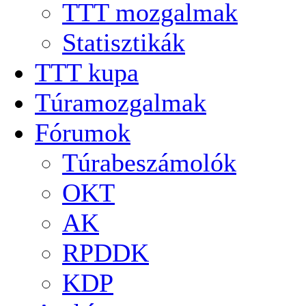
TTT mozgalmak
Statisztikák
TTT kupa
Túramozgalmak
Fórumok
Túrabeszámolók
OKT
AK
RPDDK
KDP