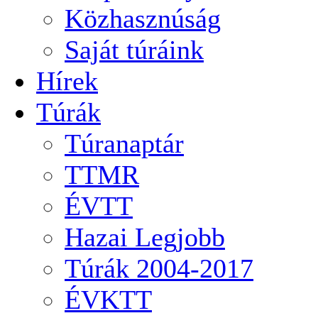
Közhasznúság
Saját túráink
Hírek
Túrák
Túranaptár
TTMR
ÉVTT
Hazai Legjobb
Túrák 2004-2017
ÉVKTT