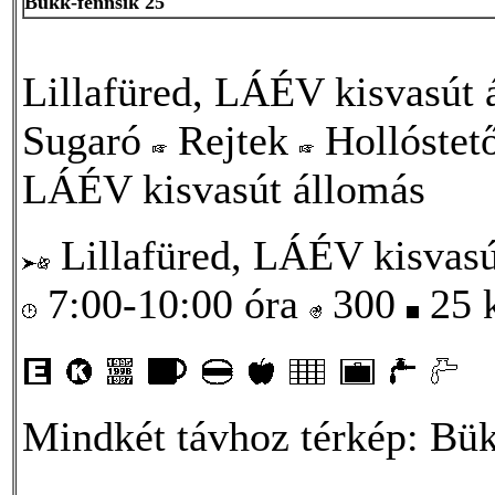
Bükk-fennsík 25
Lillafüred, LÁÉV kisvasút
Sugaró
Rejtek
Hollóstet
LÁÉV kisvasút állomás
Lillafüred, LÁÉV kisvasú
7:00-10:00 óra
300
25
Mindkét távhoz térkép: Bükk