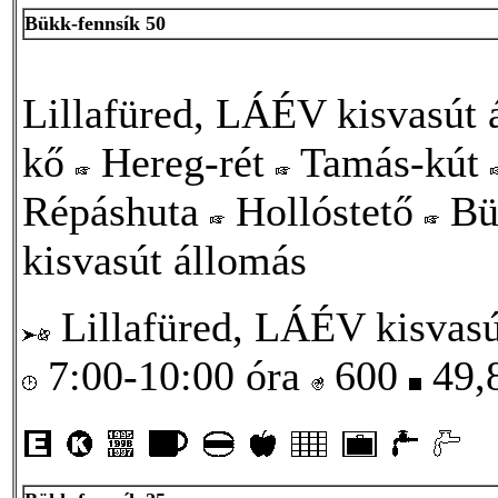
Bükk-fennsík 50
Lillafüred, LÁÉV kisvasút
kő
Hereg-rét
Tamás-kút
Répáshuta
Hollóstető
Bü
kisvasút állomás
Lillafüred, LÁÉV kisvasú
7:00-10:00 óra
600
49,