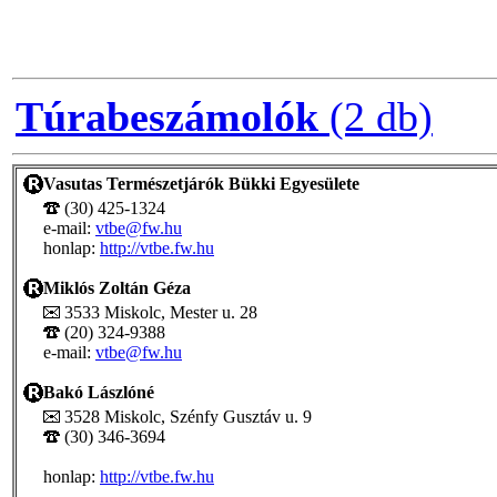
Túrabeszámolók
(2 db)
Vasutas Természetjárók Bükki Egyesülete
(30) 425-1324
e-mail:
vtbe@fw.hu
honlap:
http://vtbe.fw.hu
Miklós Zoltán Géza
3533 Miskolc, Mester u. 28
(20) 324-9388
e-mail:
vtbe@fw.hu
Bakó Lászlóné
3528 Miskolc, Szénfy Gusztáv u. 9
(30) 346-3694
honlap:
http://vtbe.fw.hu