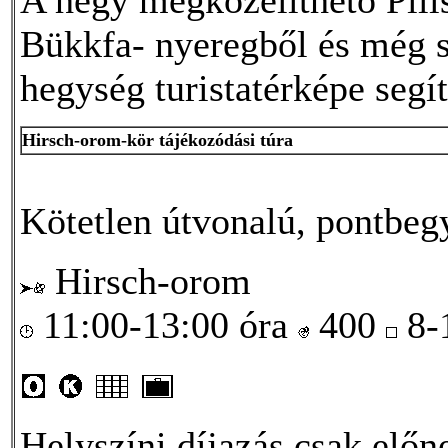
Bükkfa- nyeregből és még s
hegység turistatérképe segít
Hirsch-orom-kör tájékozódási túra
Kötetlen útvonalú, pontbegy
Hirsch-orom
11:00-13:00 óra
400
8-
Helyszíni díjazás csak elő