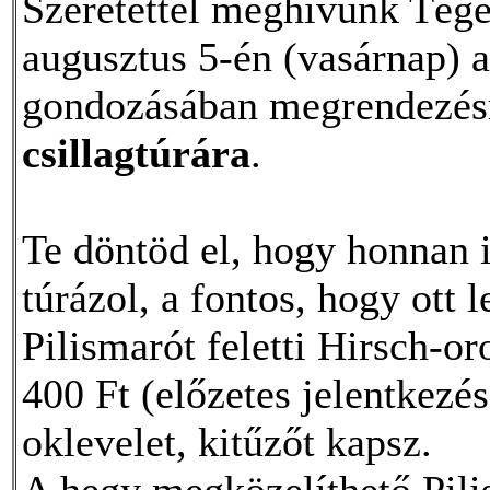
Szeretettel meghívunk Téged
augusztus 5-én (vasárnap) 
gondozásában megrendezés
csillagtúrára
.
Te döntöd el, hogy honnan 
túrázol, a fontos, hogy ott 
Pilismarót feletti Hirsch-o
400 Ft (előzetes jelentkezés
oklevelet, kitűzőt kapsz.
A hegy megközelíthető Pilis