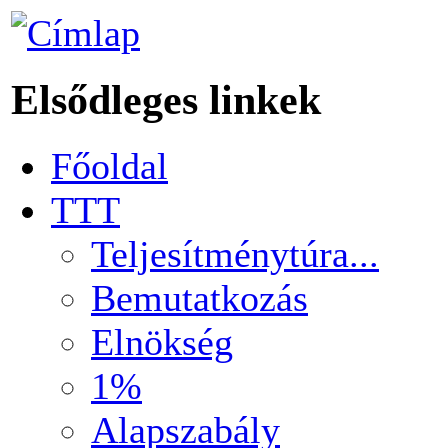
Elsődleges linkek
Főoldal
TTT
Teljesítménytúra...
Bemutatkozás
Elnökség
1%
Alapszabály