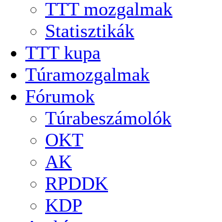
TTT mozgalmak
Statisztikák
TTT kupa
Túramozgalmak
Fórumok
Túrabeszámolók
OKT
AK
RPDDK
KDP