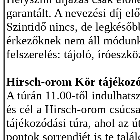
garantált. A nevezési díj el
Szintidő nincs, de legkésőb
érkezőknek nem áll módunk
felszerelés: tájoló, íróeszkö
Hirsch-orom Kör tájékozó
A túrán 11.00-től indulhatsz
és cél a Hirsch-orom csúcsa
tájékozódási túra, ahol az 
pontok sorrendjét is te talál