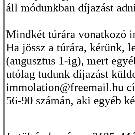
áll módunkban díjazást adn
Mindkét túrára vonatkozó i
Ha jössz a túrára, kérünk, l
(augusztus 1-ig), mert egy
utólag tudunk díjazást küld
immolation@freemail.hu cí
56-90 számán, aki egyéb kér