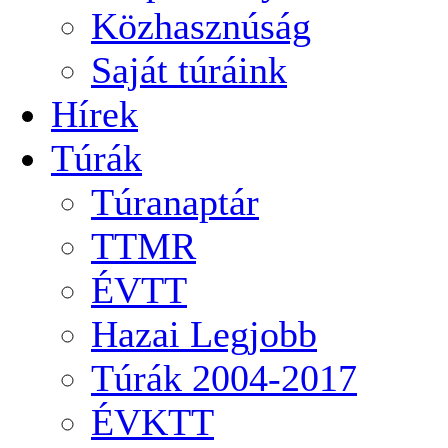
Közhasznúság
Saját túráink
Hírek
Túrák
Túranaptár
TTMR
ÉVTT
Hazai Legjobb
Túrák 2004-2017
ÉVKTT