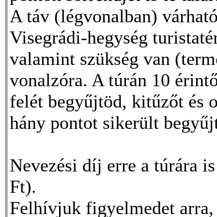
A táv (légvonalban) várható
Visegrádi-hegység turistaté
valamint szükség van (termé
vonalzóra. A túrán 10 érint
felét begyűjtöd, kitűzőt és 
hány pontot sikerült begyűj
Nevezési díj erre a túrára i
Ft).
Felhívjuk figyelmedet arr