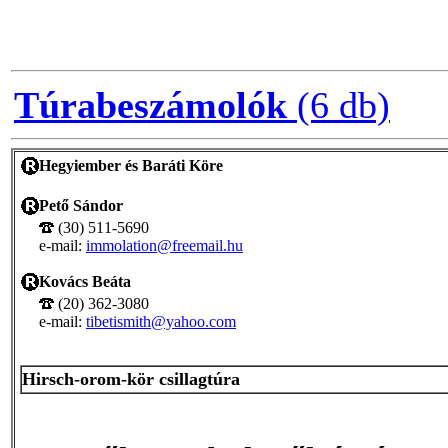
Túrabeszámolók
(6 db)
Hegyiember és Baráti Köre
Pető Sándor
(30) 511-5690
e-mail:
immolation@freemail.hu
Kovács Beáta
(20) 362-3080
e-mail:
tibetismith@yahoo.com
Hirsch-orom-kör csillagtúra