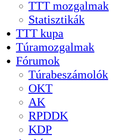
TTT mozgalmak
Statisztikák
TTT kupa
Túramozgalmak
Fórumok
Túrabeszámolók
OKT
AK
RPDDK
KDP