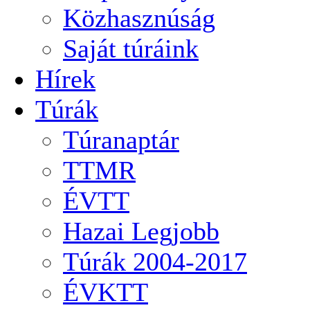
Közhasznúság
Saját túráink
Hírek
Túrák
Túranaptár
TTMR
ÉVTT
Hazai Legjobb
Túrák 2004-2017
ÉVKTT