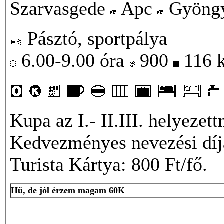
Szarvasgede
Apc
Gyöngy
Pásztó, sportpálya
6.00-9.00 óra
900
116 
Kupa az I.- II.III. helyezet
Kedvezményes nevezési dí
Turista Kártya: 800 Ft/fő.
Hű, de jól érzem magam 60K