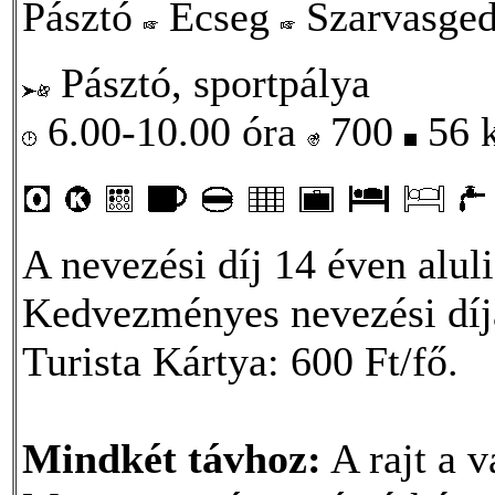
Pásztó
Ecseg
Szarvasge
Pásztó, sportpálya
6.00-10.00 óra
700
56 
A nevezési díj 14 éven alul
Kedvezményes nevezési dí
Turista Kártya: 600 Ft/fő.
Mindkét távhoz:
A rajt a 