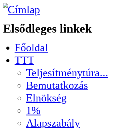
Elsődleges linkek
Főoldal
TTT
Teljesítménytúra...
Bemutatkozás
Elnökség
1%
Alapszabály