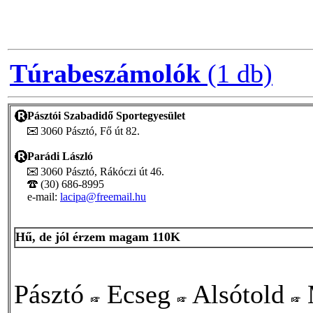
Túrabeszámolók
(1 db)
Pásztói Szabadidő Sportegyesület
3060 Pásztó, Fő út 82.
Parádi László
3060 Pásztó, Rákóczi út 46.
(30) 686-8995
e-mail:
lacipa@freemail.hu
Hű, de jól érzem magam 110K
Pásztó
Ecseg
Alsótold