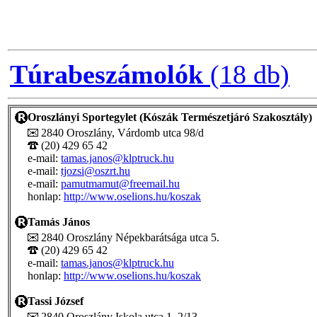
Túrabeszámolók
(18 db)
Oroszlányi Sportegylet (Kószák Természetjáró Szakosztály)
2840 Oroszlány, Várdomb utca 98/d
(20) 429 65 42
e-mail:
tamas.janos@klptruck.hu
e-mail:
tjozsi@oszrt.hu
e-mail:
pamutmamut@freemail.hu
honlap:
http://www.oselions.hu/koszak
Tamás János
2840 Oroszlány Népekbarátsága utca 5.
(20) 429 65 42
e-mail:
tamas.janos@klptruck.hu
honlap:
http://www.oselions.hu/koszak
Tassi József
2840 Oroszlány Iskola utca 1. 2/13