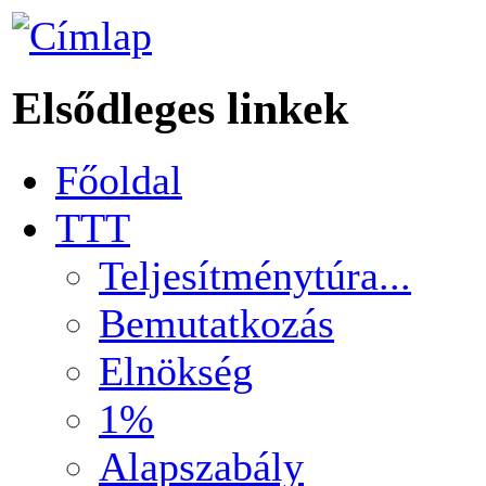
Elsődleges linkek
Főoldal
TTT
Teljesítménytúra...
Bemutatkozás
Elnökség
1%
Alapszabály