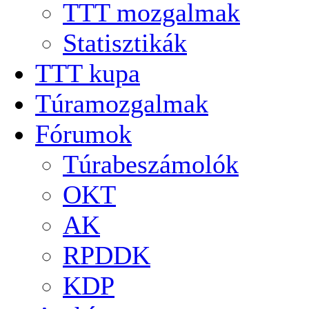
TTT mozgalmak
Statisztikák
TTT kupa
Túramozgalmak
Fórumok
Túrabeszámolók
OKT
AK
RPDDK
KDP