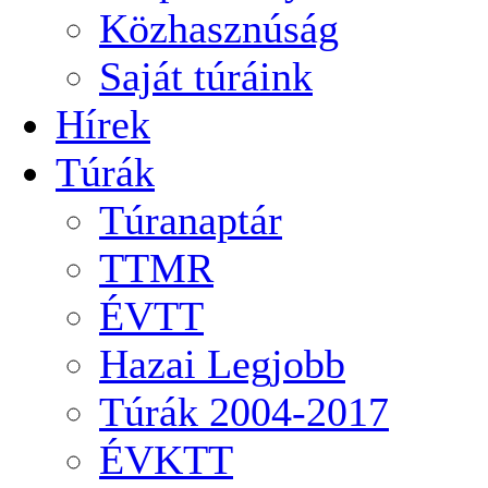
Közhasznúság
Saját túráink
Hírek
Túrák
Túranaptár
TTMR
ÉVTT
Hazai Legjobb
Túrák 2004-2017
ÉVKTT