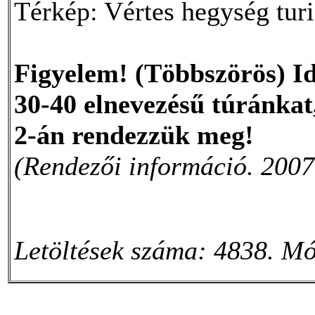
Térkép: Vértes hegység turi
Figyelem! (Többszörös) Id
30-40 elnevezésű túránkat
2-án rendezzük meg!
(Rendezői információ. 2007
Letöltések száma: 4838. Mó