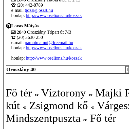
(20) 442-8789
e-mail:
tjozsi@oszrt.hu
honlap:
http://www.oselions.hu/koszak
Lovas Mátyás
2840 Oroszlány Tópart út 7/B.
(20) 3630-250
e-mail:
pamutmamut@freemail.hu
honlap:
http://www.oselions.hu/koszak
honlap:
http://www.oselions.hu/koszak
Oroszlány 40
1
Fő tér
Víztorony
Majki 
kút
Zsigmond kő
Várgesz
Mindszentpuszta
Fő tér