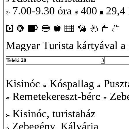
7.00-9.30 óra
400
29,4
Magyar Turista kártyával a 
Teleki 20
3
Kisinóc
Kóspallag
Puszt
Remetekereszt-bérc
Zeb
Kisinóc, turistaház
Zebegény, Kálvária