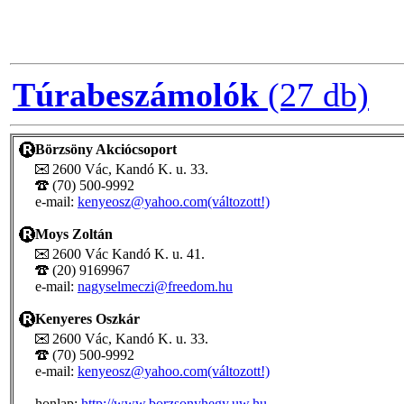
Túrabeszámolók
(27 db)
Börzsöny Akciócsoport
2600 Vác, Kandó K. u. 33.
(70) 500-9992
e-mail:
kenyeosz@yahoo.com(változott!)
Moys Zoltán
2600 Vác Kandó K. u. 41.
(20) 9169967
e-mail:
nagyselmeczi@freedom.hu
Kenyeres Oszkár
2600 Vác, Kandó K. u. 33.
(70) 500-9992
e-mail:
kenyeosz@yahoo.com(változott!)
honlap:
http://www.borzsonyhegy.uw.hu