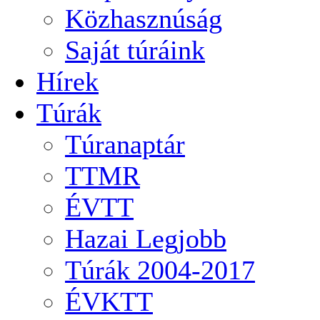
Közhasznúság
Saját túráink
Hírek
Túrák
Túranaptár
TTMR
ÉVTT
Hazai Legjobb
Túrák 2004-2017
ÉVKTT