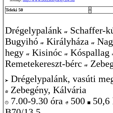
Teleki 50
8
Drégelypalánk
Schaffer-k
Bugyihó
Királyháza
Nag
hegy
Kisinóc
Kóspallag
Remetekereszt-bérc
Zebeg
Drégelypalánk, vasúti meg
Zebegény, Kálvária
7.00-9.30 óra
500
50,6
B70/13,5