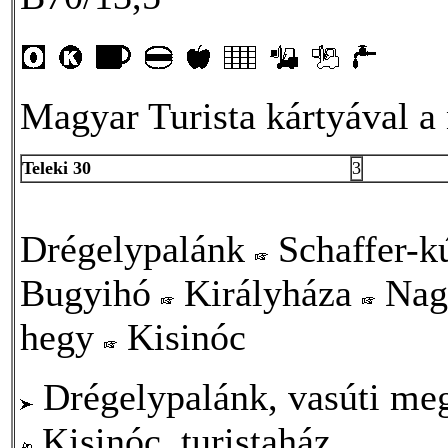
Magyar Turista kártyával a 
Teleki 30
3
Drégelypalánk
Schaffer-k
Bugyihó
Királyháza
Nag
hegy
Kisinóc
Drégelypalánk, vasúti meg
Kisinóc, turistaház