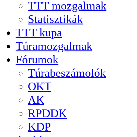
TTT mozgalmak
Statisztikák
TTT kupa
Túramozgalmak
Fórumok
Túrabeszámolók
OKT
AK
RPDDK
KDP