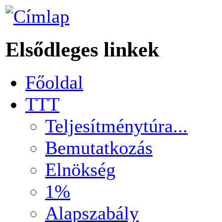
Elsődleges linkek
Főoldal
TTT
Teljesítménytúra...
Bemutatkozás
Elnökség
1%
Alapszabály