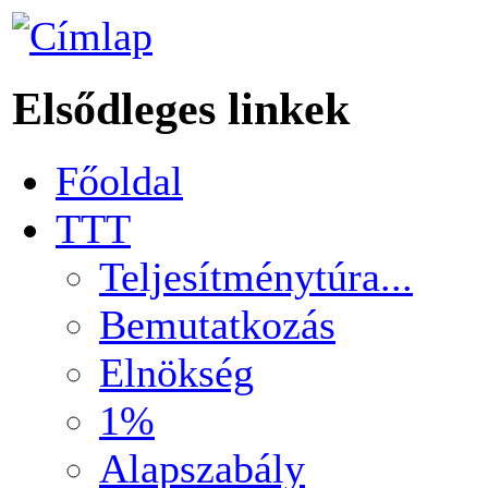
Elsődleges linkek
Főoldal
TTT
Teljesítménytúra...
Bemutatkozás
Elnökség
1%
Alapszabály