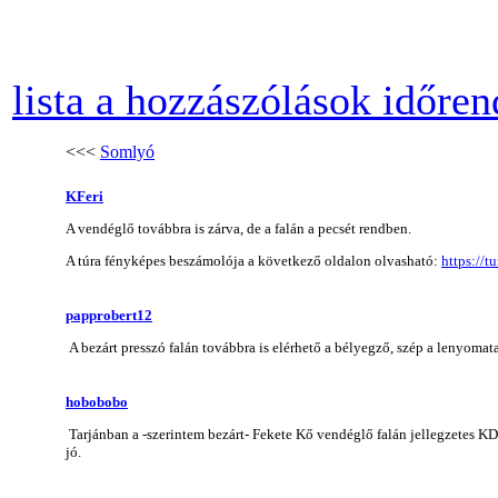
lista a hozzászólások időre
<<<
Somlyó
KFeri
A vendéglő továbbra is zárva, de a falán a pecsét rendben.
A túra fényképes beszámolója a következő oldalon olvasható:
https://
papprobert12
A bezárt presszó falán továbbra is elérhető a bélyegző, szép a lenyomata
hobobobo
Tarjánban a -szerintem bezárt- Fekete Kő vendéglő falán jellegzetes 
jó.