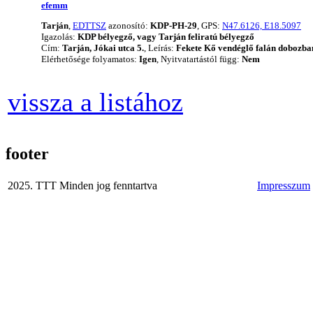
efemm
Tarján
,
EDTTSZ
azonosító:
KDP-PH-29
, GPS:
N47.6126, E18.5097
Igazolás:
KDP bélyegző, vagy Tarján feliratú bélyegző
Cím:
Tarján, Jókai utca 5.
, Leírás:
Fekete Kő vendéglő falán dobozban
Elérhetősége folyamatos:
Igen
, Nyitvatartástól függ:
Nem
vissza a listához
footer
2025. TTT Minden jog fenntartva
Impresszum