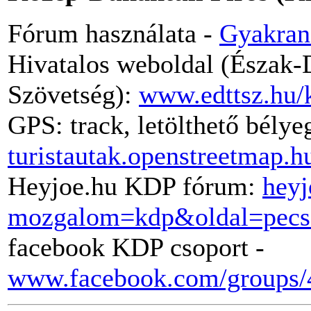
Fórum használata -
Gyakran
Hivatalos weboldal (Észak-D
Szövetség):
www.edttsz.hu/
GPS: track, letölthető bély
turistautak.openstreetmap.h
Heyjoe.hu KDP fórum:
heyj
mozgalom=kdp&oldal=pecs
facebook KDP csoport -
www.facebook.com/groups/