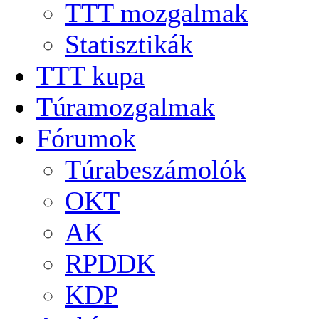
TTT mozgalmak
Statisztikák
TTT kupa
Túramozgalmak
Fórumok
Túrabeszámolók
OKT
AK
RPDDK
KDP