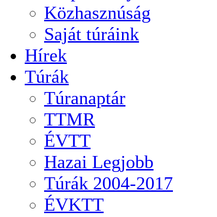
Közhasznúság
Saját túráink
Hírek
Túrák
Túranaptár
TTMR
ÉVTT
Hazai Legjobb
Túrák 2004-2017
ÉVKTT