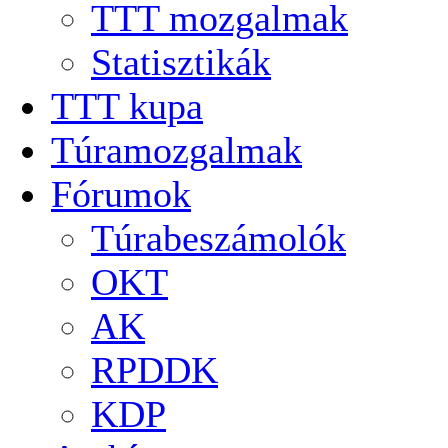
TTT mozgalmak
Statisztikák
TTT kupa
Túramozgalmak
Fórumok
Túrabeszámolók
OKT
AK
RPDDK
KDP