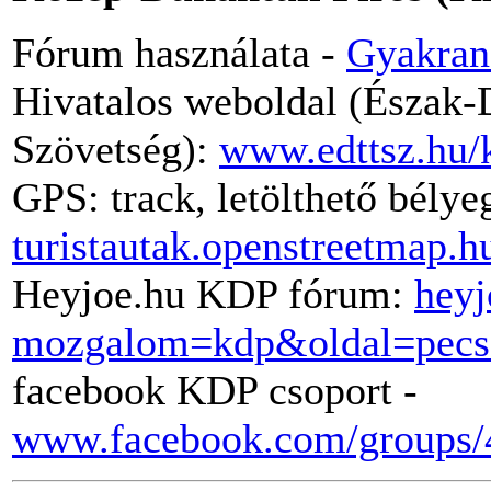
Fórum használata -
Gyakran
Hivatalos weboldal (Észak-D
Szövetség):
www.edttsz.hu/
GPS: track, letölthető bély
turistautak.openstreetmap.h
Heyjoe.hu KDP fórum:
heyj
mozgalom=kdp&oldal=pecs
facebook KDP csoport -
www.facebook.com/groups/