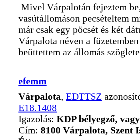
Mivel Várpalotán fejeztem be, 
vasútállomáson pecsételtem mi
már csak egy pöcsét és két dát
Várpalota néven a füzetemben 
beüttettem az állomás szöglet
efemm
Várpalota
,
EDTTSZ
azonosít
E18.1408
Igazolás:
KDP bélyegző, vagy 
Cím:
8100 Várpalota, Szent I