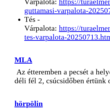
Várpalota:
https://turaelm
guttamasi-varpalota-20250
Tés -
Várpalota:
https://turaelm
tes-varpalota-20250713.ht
MLA
Az étteremben a pecsét a helyé
déli fél 2, csúcsidőben értünk 
hörpölin