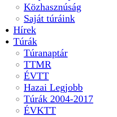
Közhasznúság
Saját túráink
Hírek
Túrák
Túranaptár
TTMR
ÉVTT
Hazai Legjobb
Túrák 2004-2017
ÉVKTT