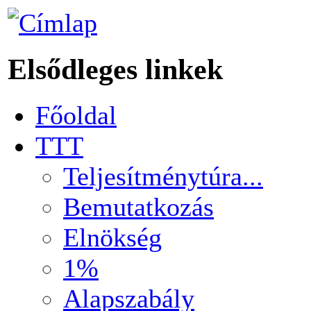
Elsődleges linkek
Főoldal
TTT
Teljesítménytúra...
Bemutatkozás
Elnökség
1%
Alapszabály