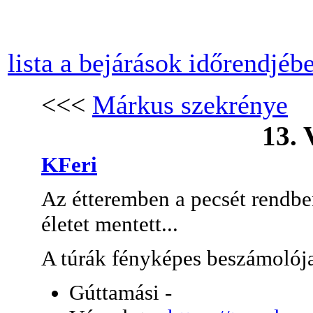
lista a bejárások időrendjéb
<<<
Márkus szekrénye
13. 
KFeri
Az étteremben a pecsét rendben
életet mentett...
A túrák fényképes beszámolója
Gúttamási -