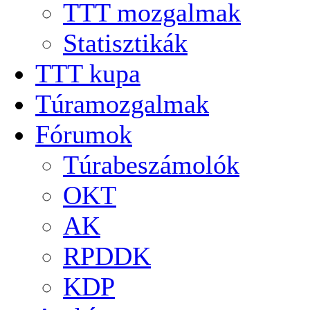
TTT mozgalmak
Statisztikák
TTT kupa
Túramozgalmak
Fórumok
Túrabeszámolók
OKT
AK
RPDDK
KDP