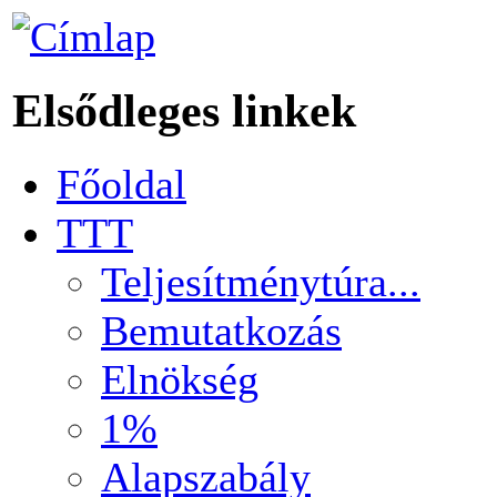
Elsődleges linkek
Főoldal
TTT
Teljesítménytúra...
Bemutatkozás
Elnökség
1%
Alapszabály