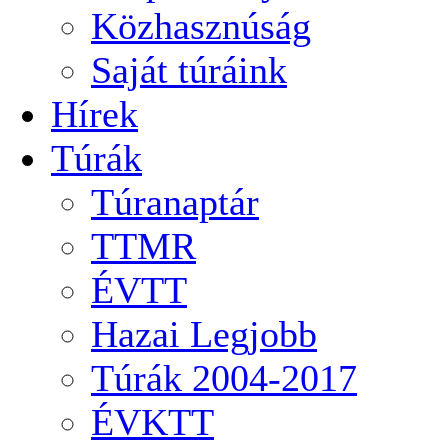
Közhasznúság
Saját túráink
Hírek
Túrák
Túranaptár
TTMR
ÉVTT
Hazai Legjobb
Túrák 2004-2017
ÉVKTT