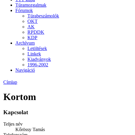
Túramozgalmak
Fórumok
Túrabeszámolók
OKT
AK
RPDDK
KDP
Archívum
Letöltések
Linkek
Kiadványok
1996-2002
Navigáció
Címlap
Kortom
Kapcsolat
Teljes név
Kőrössy Tamás
Telefonszám