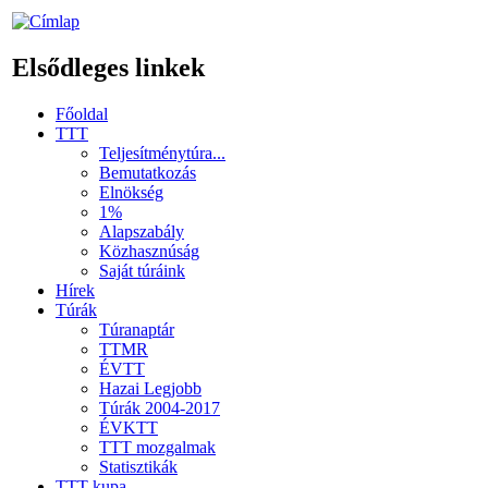
Elsődleges linkek
Főoldal
TTT
Teljesítménytúra...
Bemutatkozás
Elnökség
1%
Alapszabály
Közhasznúság
Saját túráink
Hírek
Túrák
Túranaptár
TTMR
ÉVTT
Hazai Legjobb
Túrák 2004-2017
ÉVKTT
TTT mozgalmak
Statisztikák
TTT kupa