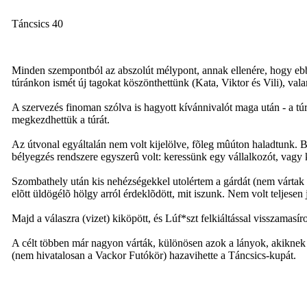
Táncsics 40
Minden szempontból az abszolút mélypont, annak ellenére, hogy ebbe
túránkon ismét új tagokat köszönthettünk (Kata, Viktor és Vili), vala
A szervezés finoman szólva is hagyott kívánnivalót maga után - a túr
megkezdhettük a túrát.
Az útvonal egyáltalán nem volt kijelölve, fõleg mûúton haladtunk. 
bélyegzés rendszere egyszerû volt: keressünk egy vállalkozót, vagy 
Szombathely után kis nehézségekkel utolértem a gárdát (nem vártak 
elõtt üldögélõ hölgy arról érdeklõdött, mit iszunk. Nem volt teljesen
Majd a válaszra (vizet) kiköpött, és Lúf*szt felkiáltással visszamasír
A célt többen már nagyon várták, különösen azok a lányok, akiknek val
(nem hivatalosan a Vackor Futókör) hazavihette a Táncsics-kupát.