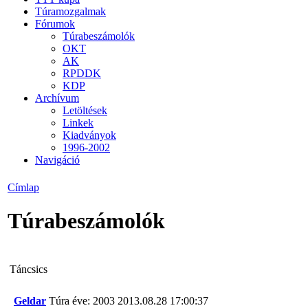
Túramozgalmak
Fórumok
Túrabeszámolók
OKT
AK
RPDDK
KDP
Archívum
Letöltések
Linkek
Kiadványok
1996-2002
Navigáció
Címlap
Túrabeszámolók
Táncsics
Geldar
Túra éve: 2003
2013.08.28 17:00:37