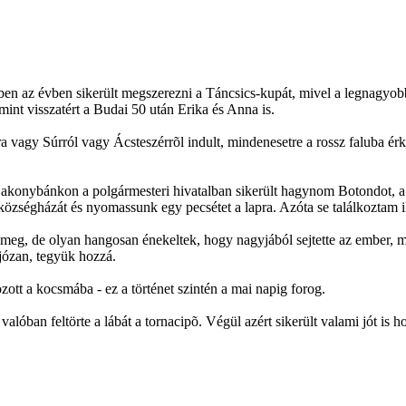
n az évben sikerült megszerezni a Táncsics-kupát, mivel a legnagyobb 
mint visszatért a Budai 50 után Erika és Anna is.
a vagy Súrról vagy Ácsteszérrõl indult, mindenesetre a rossz faluba érk
Bakonybánkon a polgármesteri hivatalban sikerült hagynom Botondot, a 
községházát és nyomassunk egy pecsétet a lapra. Azóta se találkoztam il
meg, de olyan hangosan énekeltek, hogy nagyjából sejtette az ember, me
 józan, tegyük hozzá.
ozott a kocsmába - ez a történet szintén a mai napig forog.
óban feltörte a lábát a tornacipõ. Végül azért sikerült valami jót is ho