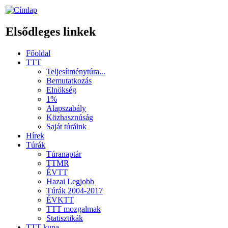
Elsődleges linkek
Főoldal
TTT
Teljesítménytúra...
Bemutatkozás
Elnökség
1%
Alapszabály
Közhasznúság
Saját túráink
Hírek
Túrák
Túranaptár
TTMR
ÉVTT
Hazai Legjobb
Túrák 2004-2017
ÉVKTT
TTT mozgalmak
Statisztikák
TTT kupa