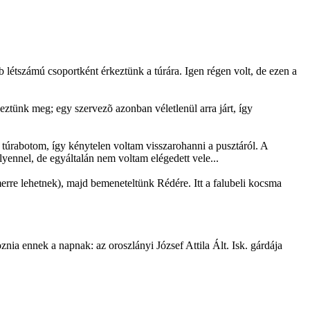
létszámú csoportként érkeztünk a túrára. Igen régen volt, de ezen a
eztünk meg; egy szervezõ azonban véletlenül arra járt, így
túrabotom, így kénytelen voltam visszarohanni a pusztáról. A
yennel, de egyáltalán nem voltam elégedett vele...
rre lehetnek), majd bemeneteltünk Rédére. Itt a falubeli kocsma
znia ennek a napnak: az oroszlányi József Attila Ált. Isk. gárdája