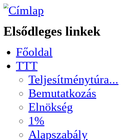
Elsődleges linkek
Főoldal
TTT
Teljesítménytúra...
Bemutatkozás
Elnökség
1%
Alapszabály