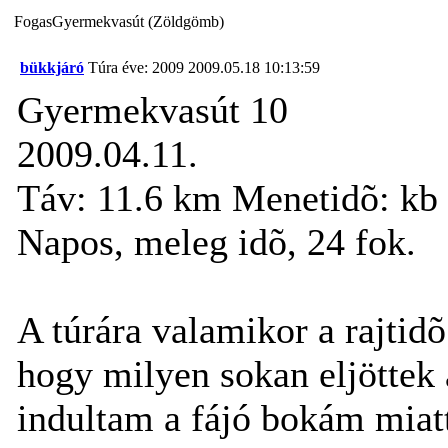
FogasGyermekvasút (Zöldgömb)
bükkjáró
Túra éve: 2009
2009.05.18 10:13:59
Gyermekvasút 10
2009.04.11.
Táv: 11.6 km Menetidõ: kb
Napos, meleg idõ, 24 fok.
A túrára valamikor a rajti
hogy milyen sokan eljöttek 
indultam a fájó bokám mia