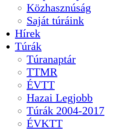
Közhasznúság
Saját túráink
Hírek
Túrák
Túranaptár
TTMR
ÉVTT
Hazai Legjobb
Túrák 2004-2017
ÉVKTT