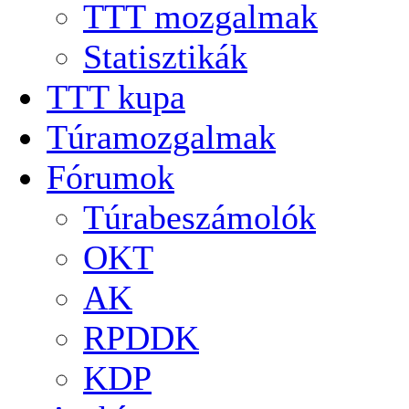
TTT mozgalmak
Statisztikák
TTT kupa
Túramozgalmak
Fórumok
Túrabeszámolók
OKT
AK
RPDDK
KDP