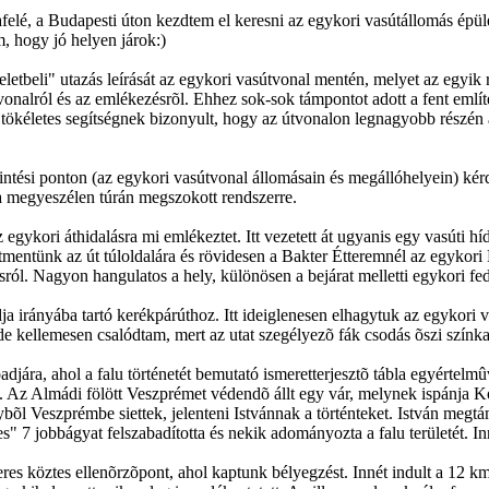
lé, a Budapesti úton kezdtem el keresni az egykori vasútállomás épületé
, hogy jó helyen járok:)
letbeli" utazás leírását az egykori vasútvonal mentén, melyet az egyi
onalról és az emlékezésrõl. Ehhez sok-sok támpontot adott a fent említet
 tökéletes segítségnek bizonyult, hogy az útvonalon legnagyobb részén a
 érintési ponton (az egykori vasútvonal állomásain és megállóhelyein) ké
s a megyeszélen túrán megszokott rendszerre.
egykori áthidalásra mi emlékeztet. Itt vezetett át ugyanis egy vasúti hí
tmentünk az út túloldalára és rövidesen a Bakter Étteremnél az egykori
sról. Nagyon hangulatos a hely, különösen a bejárat melletti egykori fed
adja irányába tartó kerékpárúthoz. Itt ideiglenesen elhagytuk az egykor
 de kellemesen csalódtam, mert az utat szegélyezõ fák csodás õszi szí
badjára, ahol a falu történetét bemutató ismeretterjesztõ tábla egyértel
. Az Almádi fölött Veszprémet védendõ állt egy vár, melynek ispánja 
ybõl Veszprémbe siettek, jelenteni Istvánnak a történteket. István megt
 7 jobbágyat felszabadította és nekik adományozta a falu területét. Inn
res köztes ellenõrzõpont, ahol kaptunk bélyegzést. Innét indult a 12 k