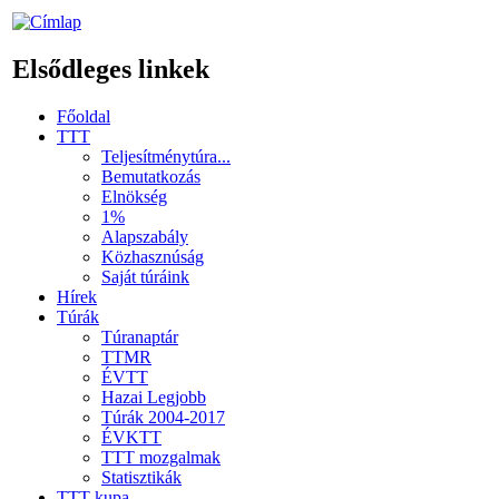
Elsődleges linkek
Főoldal
TTT
Teljesítménytúra...
Bemutatkozás
Elnökség
1%
Alapszabály
Közhasznúság
Saját túráink
Hírek
Túrák
Túranaptár
TTMR
ÉVTT
Hazai Legjobb
Túrák 2004-2017
ÉVKTT
TTT mozgalmak
Statisztikák
TTT kupa