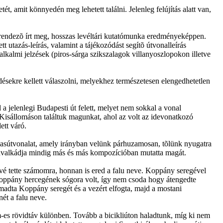
t, amit könnyedén meg lehetett találni. Jelenleg felújítás alatt van,
k rendezõ írt meg, hosszas levéltári kutatómunka eredményeképpen.
t utazás-leírás, valamint a tájékozódást segítõ útvonalleírás
lkalmi jelzések (piros-sárga szikszalagok villanyoszlopokon illetve
rdésekre kellett válaszolni, melyekhez természetesen elengedhetetlen
d a jelenlegi Budapesti út felett, melyet nem sokkal a vonal
 Kisállomáson találtuk magunkat, ahol az volt az idevonatkozó
ett váró.
i vasútvonalat, amely irányban velünk párhuzamosan, tõlünk nyugatra
nkavalkádja mindig más és más kompozícióban mutatta magát.
mûvé tette számomra, honnan is ered a falu neve. Koppány seregével
Koppány hercegének sógora volt, így nem csoda hogy átengedte
ámadta Koppány seregét és a vezért elfogta, majd a mostani
ét a falu neve.
m-es rövidtáv különben. Tovább a bicikliúton haladtunk, míg ki nem