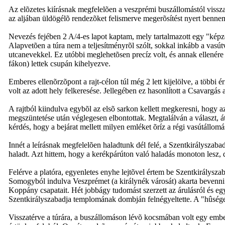
Az elõzetes kiírásnak megfelelõen a veszprémi buszállomástól visszafe
az aljában üldögélõ rendezõket felismerve megerõsítést nyert bennem
Nevezés fejében 2 A/4-es lapot kaptam, mely tartalmazott egy "képze
Alapvetõen a túra nem a teljesítményrõl szólt, sokkal inkább a vasútv
utcanevekkel. Ez utóbbi meglehetõsen precíz volt, és annak ellenére
fákon) lettek csupán kihelyezve.
Emberes ellenõrzõpont a rajt-célon túl még 2 lett kijelölve, a többi
volt az adott hely felkeresése. Jellegében ez hasonlított a Csavargá
A rajtból kiindulva egybõl az elsõ sarkon kellett megkeresni, hogy az 
megszüntetése után véglegesen elbontottak. Megtalálván a választ, á
kérdés, hogy a bejárat mellett milyen emléket õríz a régi vasútállomá
Innét a leírásnak megfelelõen haladtunk dél felé, a Szentkirályszab
haladt. Azt hittem, hogy a kerékpárúton való haladás monoton lesz,
Felérve a platóra, egyenletes enyhe lejtõvel értem be Szentkirálysza
Somogyból indulva Veszprémet (a királynék városát) akarta bevenni
Koppány csapatait. Hét jobbágy tudomást szerzett az árulásról és eg
Szentkirályszabadja templomának dombján felnégyeltette. A "hûséges"
Visszatérve a túrára, a buszállomáson lévõ kocsmában volt egy embe