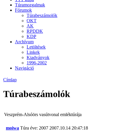
Túramozgalmak
Fórumok
Túrabeszámolók
OKT
AK
RPDDK
KDP
Archívum
Letöltések
Linkek
Kiadványok
1996-2002
Navigáció
Címlap
Túrabeszámolók
Veszprém-Alsóörs vasútvonal emléktúrája
moiwa
Túra éve: 2007
2007.10.14 20:47:18