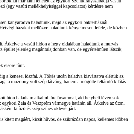
ortoknál már látni lehetett az egykori Szentkirályszabadja vasúti
kozó (egy vasúti mellékhelyiséggel kapcsolatos) kérdésre nem
ívesen kanyarodva haladtunk, majd az egykori bakterháznál
õl. Hétvégi házakat mellõzve haladtunk kényelmesen lefelé, de közben
olt. Átkelve a vasúti hídon a hegy oldalában haladtunk a murvás
 épület jelenleg magántulajdonban van, de egyértelmûen látszik,
k elsõre tûnt.
 a kenesei löszfal. A Töltés utcán haladva kisvártatva elértük az
 maga a mozdony volt szép látvány, hanem a mögötte feltáruló kilátás
ott úton haladtam alkalmi túratársammal, aki helybeli lévén sok
az egykori Zala és Veszprém vármegye határán áll. Átkelve az úton,
sként kitûzõ és szép színes oklevél járt.
 is kitett magáért, kicsit hûvös, de szikrázóan napos, kellemes idõben