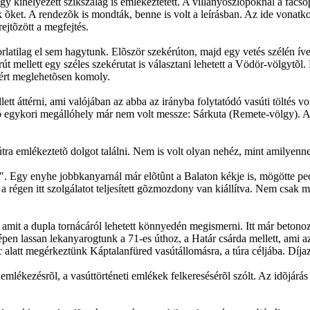
y kihelyezett szikszalag is emlékeztetett. A villanyoszlopoknál a facsop
k õket. A rendezõk is mondták, benne is volt a leírásban. Az ide vonat
ejtõzött a megfejtés.
akorlatilag el sem hagytunk. Elõször szekérúton, majd egy vetés szélén 
rút mellett egy széles szekérutat is választani lehetett a Vödör-völgyt
ért meglehetõsen komoly.
tt áttérni, ami valójában az abba az irányba folytatódó vasúti töltés v
 egykori megállóhely már nem volt messze: Sárkuta (Remete-völgy). Az
útra emlékeztetõ dolgot találni. Nem is volt olyan nehéz, mint amilyenne
 Egy enyhe jobbkanyarnál már elõtûnt a Balaton kékje is, mögötte pedig
 a régen itt szolgálatot teljesített gõzmozdony van kiállítva. Nem csak
 amit a dupla tornácáról lehetett könnyedén megismerni. Itt már betonoz
épen lassan lekanyarogtunk a 71-es úthoz, a Határ csárda mellett, ami 
 alatt megérkeztünk Káptalanfüred vasútállomásra, a túra céljába. Díjazá
emlékezésrõl, a vasúttörténeti emlékek felkeresésérõl szólt. Az idõjárás