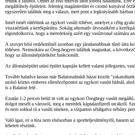
értünk a faluból. Onnét az elsõ murvás úton jobbra haladtunk. Erre eg
megállóhely épületeit. Jelenleg magánterület és csomó kutyával õrzi
egyszerûen találtuk meg a választ, mert pont a legkutyásabb házban r
Innét ismét rátértünk az egykori vasúti töltésre, amelyet a célig gy
visszaértünk a kerékpárútra. Sokáig alternatív útvonalként a kerékpá
elgondolkozva, hogy a meredekség azért egy vasútvonal számára az
A szovjet hõsi emlékmûnél azonban egy járatlanabbnak tûnõ útra kelle
töltésen. Nemsokára az Öreg-hegyen találtuk magunkat, a következõ
hogy az állomásépületként funkcionált.
Az állomásépület utáni épület kapuján kellett valami jellegzetes, vas
Tovább haladva lassan már Balatonalmádi házai között "zakatoltunk".
utolsó köztes emberes ellenõrzõpontot az egykori vasúti hídnál, ahol
is a Balaton felé.
Ezután 1-2 percen belül itt volt az egykori Öreghegy vasúti megálló,
dolgot mesélt a városról, meg a meredek káptalanfüredi utcákról. Sz
és nem sokkal rá a vasúti síneken, a vízparton sétálgatva néhány perc
Való igaz, ez a túra nem elsõsorban a sportteljesítményrõl, hanem az 
lehetett részünk.