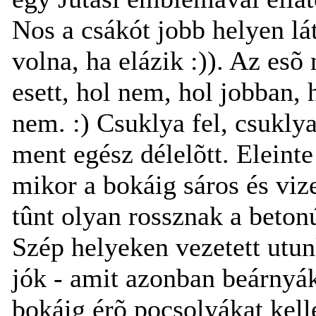
Nos a csákót jobb helyen lá
volna, ha elázik :)). Az es
esett, hol nem, hol jobban, 
nem. :) Csuklya fel, csuklya
ment egész délelõtt. Eleinte
mikor a bokáig sáros és viz
tûnt olyan rossznak a betonú
Szép helyeken vezetett utun
jók - amit azonban beárnyá
bokáig érõ pocsolyákat kel