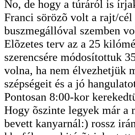
No, de hogy a túráról is írja
Franci sörözõ volt a rajt/c
buszmegállóval szemben vol
Elõzetes terv az a 25 kilómét
szerencsére módosítottuk 35-
volna, ha nem élvezhetjük 
szépségeit és a jó hangulato
Pontosan 8:00-kor kerekedtü
Hogy õszinte legyek már a 
bevett kanyarnál:) rossz irá