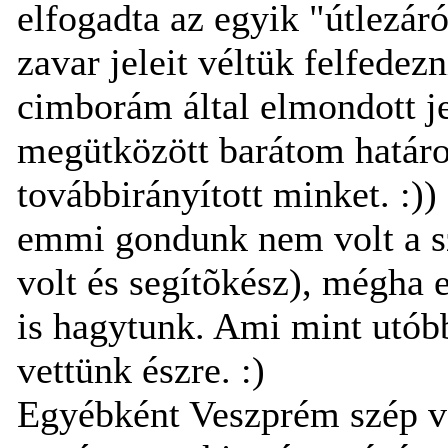
elfogadta az egyik "útlezár
zavar jeleit véltük felfedez
cimborám által elmondott je
megütközött barátom határo
továbbirányított minket. :))
emmi gondunk nem volt a s
volt és segítõkész), mégha 
is hagytunk. Ami mint utóbb
vettünk észre. :)
Egyébként Veszprém szép v