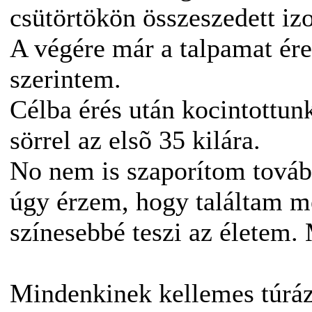
csütörtökön összeszedett izo
A végére már a talpamat ére
szerintem.
Célba érés után kocintottun
sörrel az elsõ 35 kilára.
No nem is szaporítom tovább
úgy érzem, hogy találtam m
színesebbé teszi az életem. 
Mindenkinek kellemes túráz