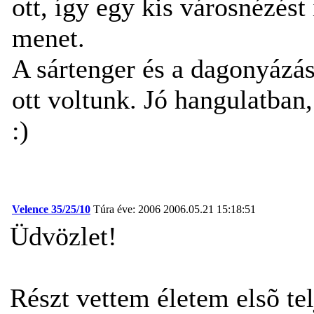
ott, így egy kis városnézést
menet.
A sártenger és a dagonyázá
ott voltunk. Jó hangulatban,
:)
Velence 35/25/10
Túra éve: 2006
2006.05.21 15:18:51
Üdvözlet!
Részt vettem életem elsõ te