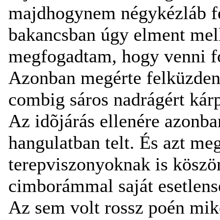
majdhogynem négykézláb fel
bakancsban úgy elment mell
megfogadtam, hogy venni fo
Azonban megérte felküzdenü
combig sáros nadrágért kárp
Az idõjárás ellenére azonba
hangulatban telt. És azt me
terepviszonyoknak is köszö
cimborámmal saját esetlens
Az sem volt rossz poén mik