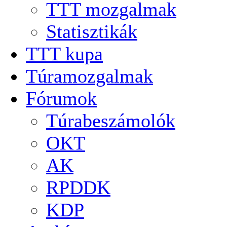
TTT mozgalmak
Statisztikák
TTT kupa
Túramozgalmak
Fórumok
Túrabeszámolók
OKT
AK
RPDDK
KDP