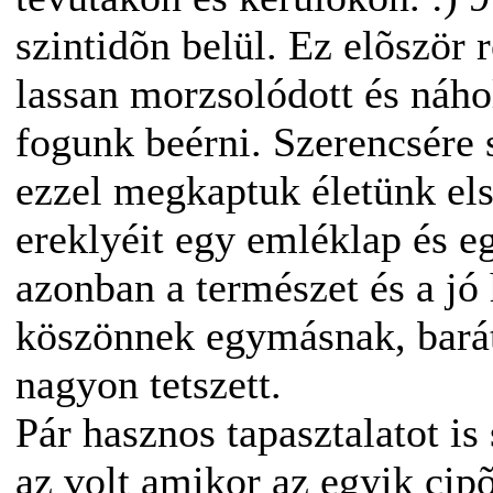
szintidõn belül. Ez elõször 
lassan morzsolódott és náho
fogunk beérni. Szerencsére s
ezzel megkaptuk életünk els
ereklyéit egy emléklap és e
azonban a természet és a jó 
köszönnek egymásnak, barát
nagyon tetszett.
Pár hasznos tapasztalatot is
az volt amikor az egyik cip