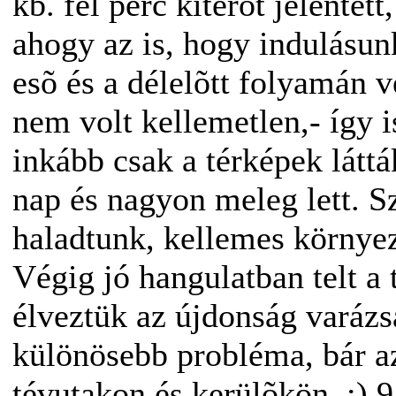
kb. fél perc kitérõt jelentet
ahogy az is, hogy indulásun
esõ és a délelõtt folyamán 
nem volt kellemetlen,- így is
inkább csak a térképek láttá
nap és nagyon meleg lett. S
haladtunk, kellemes környez
Végig jó hangulatban telt a 
élveztük az újdonság varázs
különösebb probléma, bár az
tévutakon és kerülõkön. :) 