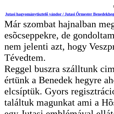
Jutasi hagyománytisztelő vándor / Jutasi Őrmester Benedekheg
Már szombat hajnalban meg
esõcseppekre, de gondoltam
nem jelenti azt, hogy Veszp
Tévedtem.
Reggel buszra szálltunk ci
értünk a Benedek hegyre aho
elcsíptük. Gyors regisztráci
találtuk magunkat ami a Hõs
egy Jutasi emblémával ellát