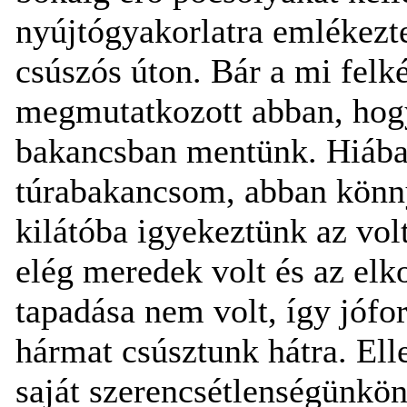
nyújtógyakorlatra emlékezt
csúszós úton. Bár a mi felk
megmutatkozott abban, hog
bakancsban mentünk. Hiába
túrabakancsom, abban könny
kilátóba igyekeztünk az vo
elég meredek volt és az el
tapadása nem volt, így jófor
hármat csúsztunk hátra. El
saját szerencsétlenségünk