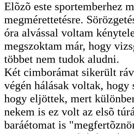
Elõzõ este sportemberhez m
megmérettetésre. Sörözgetéss
óra alvással voltam kénytel
megszoktam már, hogy vizsg
többet nem tudok aludni.
Két cimborámat sikerült ráv
végén hálásak voltak, hogy 
hogy eljöttek, mert különb
nekem is ez volt az elsõ tú
baráétomat is "megfertõznö