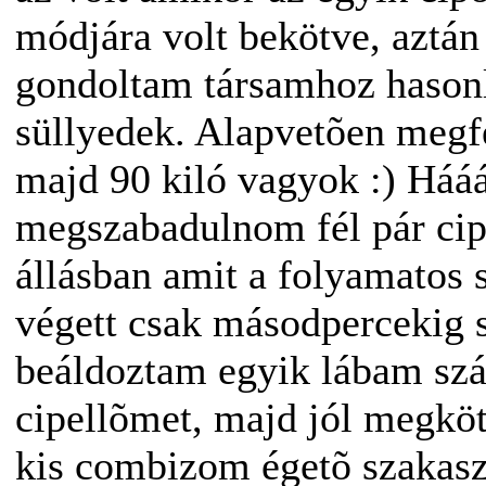
módjára volt bekötve, aztán
gondoltam társamhoz hasonl
süllyedek. Alapvetõen megf
majd 90 kiló vagyok :) Hááá
megszabadulnom fél pár cip
állásban amit a folyamatos s
végett csak másodpercekig si
beáldoztam egyik lábam szá
cipellõmet, majd jól megkötv
kis combizom égetõ szakasz, 