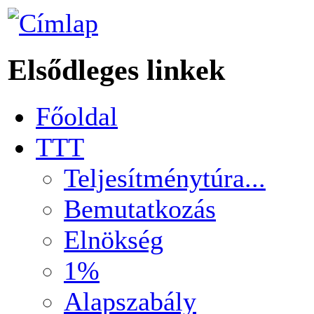
Elsődleges linkek
Főoldal
TTT
Teljesítménytúra...
Bemutatkozás
Elnökség
1%
Alapszabály