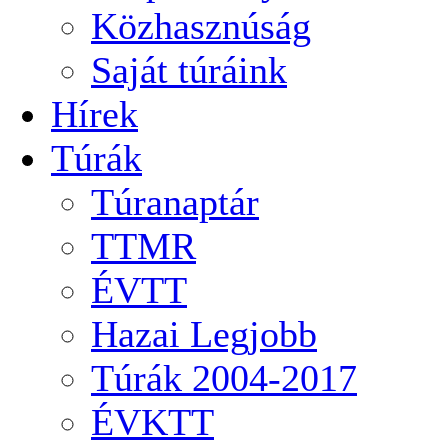
Közhasznúság
Saját túráink
Hírek
Túrák
Túranaptár
TTMR
ÉVTT
Hazai Legjobb
Túrák 2004-2017
ÉVKTT